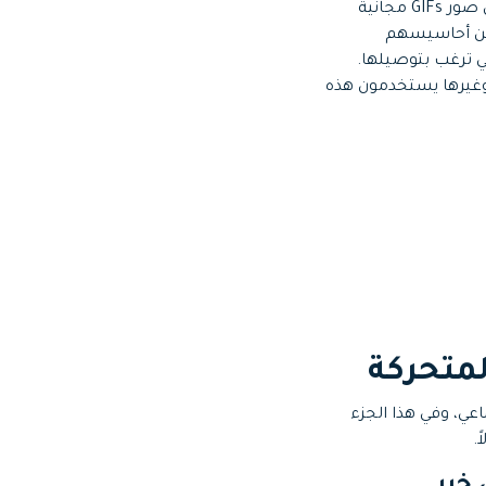
وبإمكانك إنشاء صور GIFs كصور ثابتة وملفات متحركة حسب متطلباتك، كما تستطيع تحميل صور GIFs مجانية
ل التواصل الاجتماعي يستخدمون GIFs للتعبير عن أحاسيسهم
ي ترغب بتوصيلها.
مستخدمي تطبيقات وسائل التواصل الاجتماعي مثل Facebook وTwitter وWhatsApp وغيرها يستخدمون هذه
ي، وفي هذا الجزء
.