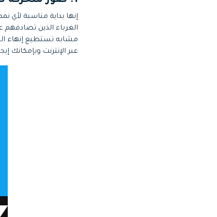
1. صور متحركة تظهر جملة صباح الخير/مساء الخير/تصبح على خير
إنها بداية مناسبة لأي ن
الغرباء الذين تصادفهم ع
مشابه تستطيع إنهاء الي
عبر الإنترنت وبإمكانك إي