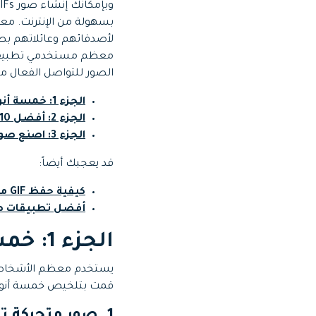
Web
تحرير الفيديو عبر الإنترنت
لأصدقائهم وعائلاتهم بطر
Assets
الموارد الرقمية
الصور للتواصل الفعال مع
الجزء 1: خمسة أنواع شائعة لتحميلات الصور المتحركة
الجزء 2: أفضل 10 مواقع لتحميل الصور المتحركة
الجزء 3: اصنع صورك المتحركة عن طريق Wondershare Filmora
قد يعجبك أيضاً:
كيفية حفظ GIF من تطبيق Twitter على أجهزة iPhone وAndroid
أفضل تطبيقات صناعة ا
الجزء 1: خمسة أنواع شائعة لتحميل الصور المتحركة
يستخدم معظم الأشخاص ال
قمت بتلخيص خمسة أنواع 