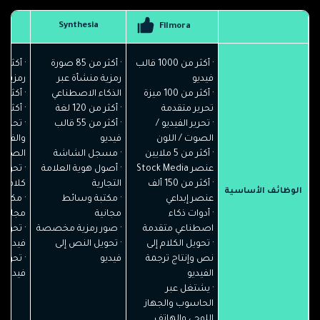
I
Synthesia
Filmora
· أكثر من 1000 قالب
· أكثر من 85 صورة
فيديو
رمزية منشأة عبر
رمزية
· أكثر من 100 ميزة
الذكاء الاصطناعي
· أكثر من 120
تحرير متقدمة
· أكثر من 120 لغة
· أكثر من 10 ق
· تحرير الفيديو /
· أكثر من 55 قالب
· تحمي
الصوت / اللون
فيديو
والفيد
· أكثر من 5 ملايين
· مسجل الشاشة
الصوتي
عنصر Stock Media
· أصول هوية العلامة
· تحويل
· أكثر من 150 ألف
التجارية
كلام
الوظائف الأساسية
عنصر إبداعي
· مكتبة وسائط
· مكتب
· أدوات ذكاء
مجانية
مجانية
اصطناعي متقدمة
· صور رمزية مخصصة
· تحوي
· تحويل الكلام إلى
· تحويل النص إلى
فيديو
نص وإنتاج ترجمة
فيديو
· تحويل
الفيديو
فيديو
· يشتغل عبر
الحاسوب والجهاز
اللوحي والهاتف