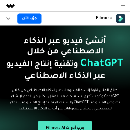
Filmora
جرّب الآن
المنتجات المميزة
الإبداع الرقمي بالذكاء الاصطناعي
المنتجات
الأعمال
منتجات إدارة البيانات
أنشئ فيديو عبر الذكاء
نظرة عامة
المنصات
AI
من نحن
الاصطناعي من خلال
الحلول
الجيل القادم من التحرير بالذكاء الاصطناعي
اكتشف الآن >>
Filmora AI
الميزات
ChatGPT
غرفة الأخبار
الحلول
وتقنية إنتاج الفيديو
جديد
ميزات الذكاء الاصطناعي
عبر الذكاء الاصطناعي
Filmora لـ
المتجر
المصادر
معلومات الذكاء الاصطناعي
حلول الفيديو
اطلق العنان لقوة إنشاء الفيديوهات عبر الذكاء الاصطناعي من خلال
الدعم
مركز الدعم
ChatGPT وأدوات أخرى. سيمنحك هذا المقال الكثير من الدعم لإنشاء
سلسلة دورات: Master
برنامج الانجازات من
نصوص الفيديو عبر ChatGPT ولاستخدام تقنية إنتاج الفيديو عبر الذكاء
البدء
Filmora
Class
حول
الاصطناعي ولإنشاء فيديوهات عبر أدوات الذكاء الاصطناعي.
تطوير مهاراتك في تحرير
احصل على شارات الانجازات
دعم العملاء
الفيديوهات المتقدمة خطوة
للحصول على مكافآت مثيرة
استكشاف
بخطوة
جرّب FILMORA
اشتر الآن
تسجيل الدخول
جرب أدوات Filmora AI