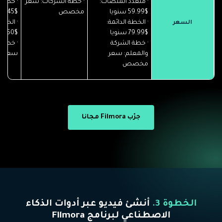
· متعدد المنصات:
· خطة الشركات: سعر
· خطة 
$59.99 سنويا
مخصص
$45 شهريا
· الخطة الدائمة:
· الخطة
السعر
$79.99 سنويا
$60 شهريا
· خطة الشركة
· خطة 
والمعلم: سعر
سعر 
مخصص
جرّب Filmora مجانا
الخطوة 3.
أنشئ فيديو عبر أدوات الذكاء
الاصطناعي لبرنامج Filmora