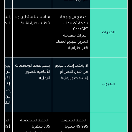
· مدمج في واجهة
مناسب للمبتدئين ولا
إنشاء 
برمجة تطبيقات
يتطلب خبرة تقنية
النص 
ChatGPT
الميزات
· ميزات متقدمة
لتحرير الفيديو لجعله
أكثر احترافية
لا يمكنه إنشاء فيديو
يدعم فقط الوضعيات
يتيح ع
من خلال النص أو
الأمامية للصور
مرات ت
إنشاء صور رمزية
الرمزية
الفيديو
$5 ل
العيوب
إضافي 
من مس
الشركا
· الخطة السنوية:
· الخطة الشخصية:
· الخط
$49.99 سنويا
$30 شهريا
$19 شهريا