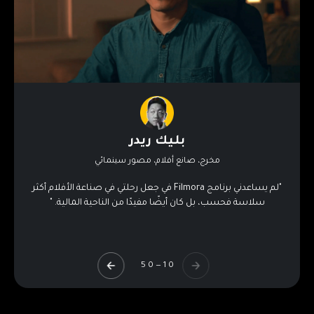
بليك ريدر
مخرج، صانع أفلام، مصور سينمائي
تمكن من إثراء محتوى فيديوهاتك
"لم يساعدني برنامج Filmora في جعل رحلتي في صناعة الأفلام أكثر
باستخدام الأصول الإبداعية
سلاسة فحسب، بل كان أيضًا مفيدًا من الناحية المالية. "
أنشئ مقاطع فيديو مميزة لأي منصة باستخدام أكثر من 2.9 مليون أصل
إبداعي، بدءًا من تأثيرات الفيديو وصولًا إلى القوالب الجاهزة.
0 5
—
0 1
أكثر من مليون من الأصول والتأثيرات
أضف الفلاتر والعناوين والملصقات والمقاطع الانتقالية