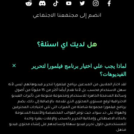
والمؤثرات البصرية لتحسين سرد القصص.
انضم إلى مجتمعنا الاجتماعي
هل لديك أي أسئلة؟
لماذا يجب علي اختيار برنامج فيلمورا لتحرير
الفيديوهات؟
التأثيرات
المقاطع الانتقالية
العناوين
الملصقات
الفلاتر
لقد اختار الملايين من المبدعين برنامج فيلمورا لتحرير فيديوهاتهم، ليس لأنه
سهل الاستخدام فحسب، بل لأننا نقدم أيضًا أكثر من 15 مليونًا من أصول
وسائط المدمجة الجاهزة للاستخدام ومجموعة متنوعة من تأثيرات الفيديو
الاحترافية لرفع مستوى المحتوى الذي تقدمه. بالإضافة إلى ذلك، يضم
أكثر من 1.5 مليون مادة إعلامية مجانية
برنامج فيلمورا مجموعة شاملة من الميزات التي تلبي احتياجات المحترفين
يمكنك الوصول إلى مكتبة ضخمة من اللقطات والصور
والهواة على حد سواء، حيث توفر القوالب المخصصة والأتمتة المدعومة
بالذكاء الاصطناعي وإمكانية التحرير بالسحب والإفلات بنقرة واحدة
والمؤثرات الصوتية والمقاطع الموسيقية من منصة
للمستخدمين حلول تحرير فيديو سهلة وتساعدهم على إنشاء محتوى فيديو
Universal Music for Creators.
مذهل.