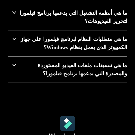
ما هي أنظمة التشغيل التي يدعمها برنامج فيلمورا
لتحرير الفيديوهات؟
ما هي متطلبات النظام لبرنامج فيلمورا على جهاز
الكمبيوتر الذي يعمل بنظام Windows؟
ما هي تنسيقات ملفات الفيديو المستوردة
الموسيقى والصوت
الصور
اللقطات
والمصدرة التي يدعمها برنامج فيلمورا؟
أكثر من 10 آلاف قالب فيديو جاهز
للاستخدام
تمتع بإمكانية تخصيص القوالب المصممة مسبقًا مباشرةً على
صفحتك الشخصية - بتحريرها واستبدالها ونشرها بشكل أسرع.