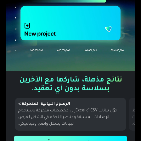
نتائج مذهلة، شاركها مع الآخرين
بسلاسة بدون أي تعقيد.
كة
رسوم متحركة للعناوين
>
استخدام
تمكن من إنشاء عناوين وتعليقات توضيحية متحركة احترافية
لعرض
باستخدام إعدادات مسبقة جاهزة وعناصر تحكم دقيقة
وا
يكي.
للتوقيت والمظهر.