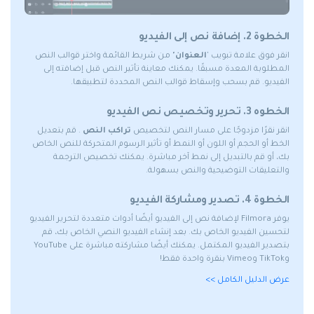
الخطوة 2. إضافة نص إلى الفيديو
انقر فوق علامة تبويب '
العنوان'
من شريط القائمة واختر قوالب النص
المطلوبة المعدة مسبقًا. يمكنك معاينة تأثير النص قبل إضافته إلى
الفيديو. قم بسحب وإسقاط قوالب النص المحددة لتطبيقها.
الخطوه 3. تحرير وتخصيص نص الفيديو
انقر نقرًا مزدوجًا على مسار النص لتخصيص
تراكب النص
. قم بتعديل
الخط أو الحجم أو اللون أو النمط أو تأثير الرسوم المتحركة للنص الخاص
بك، أو قم بالتبديل إلى نمط آخر مباشرة. يمكنك تخصيص الترجمة
والتعليقات التوضيحية والنص بسهولة.
الخطوة 4. تصدير ومشاركة الفيديو
يوفر Filmora لإضافة نص إلى الفيديو أيضًا أدوات متعددة لتحرير الفيديو
لتحسين الفيديو الخاص بك. بعد إنشاء الفيديو النصي الخاص بك، قم
بتصدير الفيديو المكتمل. يمكنك أيضًا مشاركته مباشرة على YouTube
وTikTok وVimeo بنقرة واحدة فقط!
عرض الدليل الكامل >>