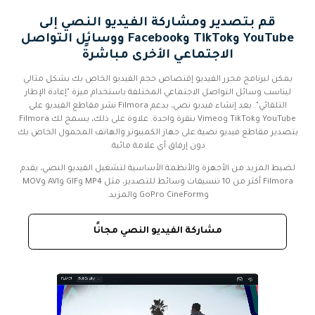
قم بتصدير ومشاركة الفيديو النصي إلى
YouTube وTikTok وFacebook ووسائل التواصل
الاجتماعي الأخرى مباشرةً
يمكن لبرنامج محرر الفيديو إقتصاص حجم الفيديو الخاص بك بشكل مثالي
ليناسب وسائل التواصل الاجتماعي المختلفة باستخدام ميزة "إعادة الإطار
التلقائي". بعد إنشاء فيديو نصي، يدعم Filmora نشر مقاطع الفيديو على
YouTube وTikTok وVimeo بنقرة واحدة. علاوة على ذلك، يسمح لك Filmora
بتصدير مقاطع فيديو نصية على جهاز الكمبيوتر والهاتف المحمول الخاص بك
دون إرفاق أي علامة مائية.
لضبط المزيد من الأجهزة والأنظمة الأساسية لتشغيل الفيديو النصي، يقدم
Filmora أكثر من 10 تنسيقات وسائط للتصدير، مثل MP4 وGIF وAVI وMOV
وGoPro CineForm والمزيد.
مشاركة الفيديو النصي مجانًا