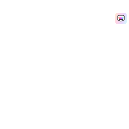
Filmora
المنتجات
المنصات
محرر الفيديو لنظام Win
Desktop