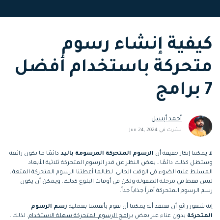
التعاون
رؤى التحرير
إنشاء تأثيرات خاصة
search
بنفسك
كيفية إنشاء رسوم
تعلم المعرفة الأساسية في تحرير
اكتشف كيفية إنشاء تأثيرات خاصة
الفيديو
متحركة باستخدام أفضل
تابع Filmora على:
7 برامج
Blog
أحمد أبسل
نشرت في Jun 24, 2024
لا يمكننا إنكار حقيقة أن
الرسوم المتحركة المرسومة باليد
دائمًا ما تكون رائعة
وستظل كذلك دائمًا ، بغض النظر عن قدر الرسوم المتحركة ثلاثية الأبعاد
المسلط عليه الضوء فى الوقت الحالى. لطالما أعطتنا الرسوم المتحركة المتعة ،
ليس فقط في مرحلة الطفولة ولكن في أوقات البلوغ كذلك. ويمكن أن يكون
رسم الرسوم المتحركة أمراً جذاباً جداً.
إنه شعور رائع أن نعتقد أنه يمكننا أن نقوم بأنفسنا بعملية
رسم الرسوم
المتحركة
بدون عناء عبر بعض
برامج الرسوم المتحركة سهلة الاستخدام
. لذلك ،