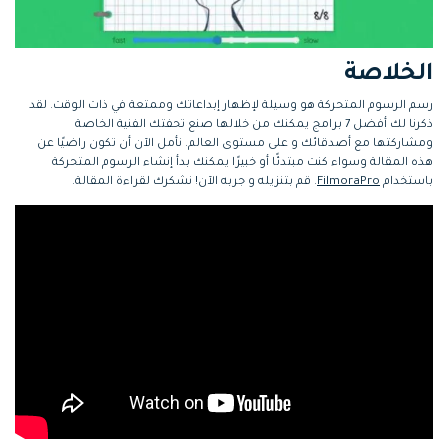
الخلاصة
رسم الرسوم المتحركة هو وسيلة لإظهار إبداعاتك وممتعة في ذات الوقت. لقد
ذكرنا لك أفضل 7 برامج يمكنك من خلالها صنع تحفتك الفنية الخاصة
ومشاركتها مع أصدقائك و على مستوى العالم. نأمل الآن أن تكون راضيًا عن
هذه المقالة وسواء كنت مبتدئًا أو خبيرًا يمكنك بدأ إنشاء الرسوم المتحركة
باستخدام
FilmoraPro
. قم بتنزيله و جربه الآن! نشكرك لقراءة المقالة.