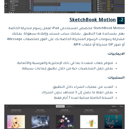
SketchBook Motion
2.
SketchBook Motion مخصص لمستخدمي iPad لعمل رسوم متحركة الخاصة
بهم. بمساعدة هذا التطبيق ، يمكنك سحب مستند وإفلاته بسهولة. يمكنك
مشاركة رسومات الرسوم المتحركة الخاصة بك على الفور كملصقات iMessage
أو صور GIF متحركة أو ملفات MP4.
الايجابيات:
متوفر بلغات متعددة بما في ذلك الإنجليزية والفرنسية والألمانية.
يمكن جعل الشخصيات حية من خلال تطبيق إيماءات بسيطة.
السلبيات:
العديد من عمليات الشراء داخل التطبيق.
يمكن حفظ ما يصل إلى 3 مشاهد بدون اشتراك.
النسخة الكاملة مجانية لمدة 7 أيام فقط.