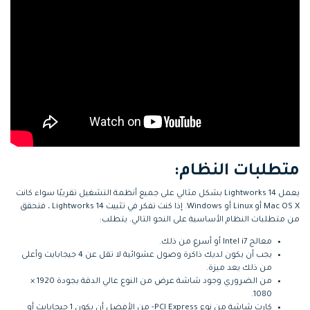
التعاون
رؤى التحرير
إنشاء تأثيرات خاصة
search
بنفسك
تعلم المعرفة الأساسية في تحرير
اكتشف كيفية إنشاء تأثيرات خاصة
الفيديو
تابع Filmora على:
Blog
متطلبات النظام:
يعمل Lightworks 14 بشكل مثالي على جميع أنظمة التشغيل تقريبًا سواء كانت
Mac OS X أو Linux أو Windows. إذا كنت تفكر في تثبيت Lightworks 14 ، فتحقق
من متطلبات النظام الأساسية على النحو التالي. يتطلب:
معالج Intel i7 أو أسرع من ذلك.
يجب أن يكون لديك ذاكرة وصول عشوائية لا تقل عن 4 جيجابايت وأعلى
من ذلك يعد ميزة.
من الضروري وجود شاشة عرض من النوع عالي الدقة بجودة 1920 ×
1080.
كارت شاشة من نوع PCI Express- من الأفضل أن يكون 1 جيجابايت أو