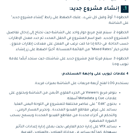
1.
إنشاء مشروع جديد:
الخطوة 1: أولاً وقبل كل شيء ، عليك الضغط على رابط "إنشاء مشروع جديد"
على الشاشة.
الخطوة 2: سيتم فتح مربع حوار واحد على الشاشة حيث تحتاج إلى إدخال تفاصيل
المشروع الجديد. ضع اسم المشروع في الحقل المحدد ثم حدد معدل الإطارات
حسب الحاجة. في حالة إذا ما كنت ترغب في العمل على معدلات إطارات متنوع ،
فاختر خيار "Mixed Rates" من القائمة المنسدلة. أخيرًا اضغط على زر إنشاء.
الخطوة 3: سيتم قريبًا فتح مشروع جديد على شاشتك حيث ستجد أيضًا علامة
تبويب Log.
4 علامات تبويب على واجهة المستخدم:
يستخدم LOG لفتح أربعة مربعات على الشاشة بميزات فريدة.
يتوفر مربع Viewers في الجزء العلوي الأيمن من الشاشة ويحتوي على
علامات Cue و Metadata أسفله.
يحتوى "Edit " على عناصر مختلفة للمشروع في اللوحة اليمنى العليا.
يساعد على عرض مقاطع الفيديو المحددة ، وتحرير المسار الزمني ،
والتحكم في أجزاء محددة من مقاطع الفيديو المحددة ويسمح بسحب
الصورة المصغرة.
يساعد VFX على إدارة حجم العارض بحيث يمكن إدارة إعدادات التأثير
بسهولة. كما أنه يساعد في محاذاة العناوين والعناوين الفرعية.