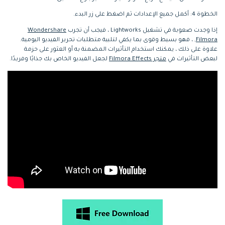
الخطوة 4: أكمل جميع الإعدادات ثم اضغط على زر البدء.
إذا وجدت صعوبة في تشغيل Lightworks ، فيجب أن تجرب
Wondershare
Filmora
, ، فهو بسيط وقوى بما يكفي لتلبية متطلبات تحرير الفيديو اليومية.
علاوة على ذلك ، يمكنك استخدام التأثيرات المضمنة به أو العثور على حزمة
لبعض التأثيرات في
متجر Filmora Effects
لجعل الفيديو الخاص بك جذابًا وفريدًا.