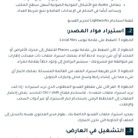
يتعامل Audio مع الأشكال الموجية الصوتية أسفل سطح المكتب
ويساعد أيضًا في التحكم في الإعدادات العامة و تتبع شريط العداد.
كيفية استخدام Lightworks لتحرير الفيديو
2.
استيراد مواد المصدر:
الخطوة 1: اضغط على علامة تبويب Local files.
الخطوة 2: الآن اضغط على علامة تبويب Places للانتقال إلى محرك الأقراص أو
المجلد أو أى شئ تريده. لاحظ أنه لا يمكنك استيراد ملفات ذات معدلات إطارات
غير متوافقة مع مشروعك ؛ سيشير البرنامج إلى وجود خطأ بعلامة حمراء.
الخطوة 3: اختر طريقة استيراد الملف من القائمة المنسدلة. يمكنك اختيار أي
شيء مما يلي: إنشاء رابط ونسخ محلي وخيارات التحويل.
الخطوة 4: انقر الآن على مقطع الفيديو المطلوب الذي تريد استيراده ؛ إذا كنت
تريد استيراد ملفات متعددة ، فاستخدم مفتاح Ctrl / shift للتحديد. يمكن إحضار
الملفات إلى المخطط الزمني باستخدام خيار الاستيراد أو عبر أدوات السحب
والإفلات.
بمجرد استيراد ملفات الفيديو الخاصة بك ، يقوم مدير المحتوى نفسه بالتبديل إلى
الملف أو الحاوية التي تخزن اختيارك.
3.
التشغيل في العارض: