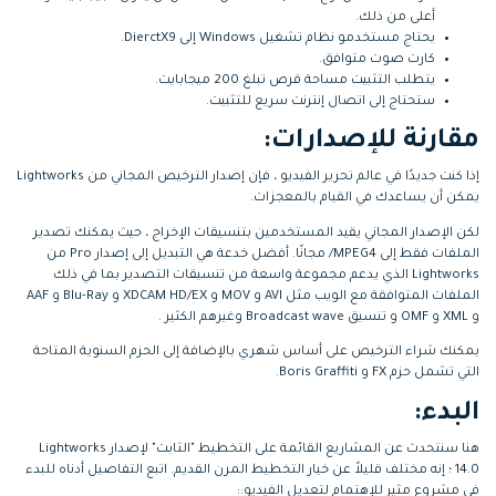
أعلى من ذلك.
يحتاج مستخدمو نظام تشغيل Windows إلى DierctX9.
كارت صوت متوافق.
يتطلب التثبيت مساحة قرص تبلغ 200 ميجابايت.
ستحتاج إلى اتصال إنترنت سريع للتثبيت.
مقارنة للإصدارات:
إذا كنت جديدًا في عالم تحرير الفيديو ، فإن إصدار الترخيص المجاني من Lightworks
يمكن أن يساعدك في القيام بالمعجزات.
لكن الإصدار المجاني يقيد المستخدمين بتنسيقات الإخراج ، حيث يمكنك تصدير
الملفات فقط إلى MPEG4/ مجانًا. أفضل خدعة هي التبديل إلى إصدار Pro من
Lightworks الذي يدعم مجموعة واسعة من تنسيقات التصدير بما في ذلك
الملفات المتوافقة مع الويب مثل AVI و MOV و XDCAM HD/EX و Blu-Ray و AAF
و XML و OMF و تنسيق Broadcast wave وغيرهم الكثير .
يمكنك شراء الترخيص على أساس شهري بالإضافة إلى الحزم السنوية المتاحة
التي تشمل حزم FX و Boris Graffiti.
البدء:
هنا سنتحدث عن المشاريع القائمة على التخطيط "الثابت" لإصدار Lightworks
14.0 ؛ إنه مختلف قليلاً عن خيار التخطيط المرن القديم. اتبع التفاصيل أدناه للبدء
في مشروع مثير للإهتمام لتعديل الفيديو::