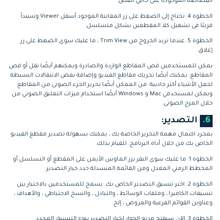
القصاصة الموجودة على جانبي القص.
الخطوة 4: تحتاج إلى الضغط على زر المعاينة الموجود أسفل Viewer وسيبدأ
قريبًا فى تشغيل كلا المقطعين بشكل متسلسل.
الخطوة 5: عندما تريد الخروج من Trim View ، ما عليك سوى الضغط على زر
إغلاق.
يمكن للمستخدمين قص المقاطع الواردة والصادرة ويمكنهم أيضًا نقل أو قص
المقاطع. يمكنك أيضًا تحريك مقاطع الفيديو وإضافة بعض الانتقالات البسيطة
لجعل الأشياء أكثر جاذبية. من الممكن أيضًا تحرير الجزء الصوتى من المقاطع
ويمكن لمستخدمي Mac و Windows أيضًا استخدام ميزات التعليق الصوتي من
خلال المزج الصوتى.
6.
التصدير:
بمجرد اكتمال مهمة التحرير الخاصة بك ، يمكنك بسهولة تصدير مقطع الفيديو
الخاص بك من خلال أداة البرنامج. للقيام بذلك:
الخطوة 1: ما عليك سوى النقر بزر الماوس الأيمن على المقطع أو التسلسل أو
المخطط الزمني المعدل ومن القائمة المنسدلة حدد خيار التصدير.
الخطوة 2: اختر تنسيق التصدير الخاص بك. يسمح للمستخدمين بالاختيار بين
تنسيقات الكاميرا ، وملفات الوسائط ، والتبادل ، والنسخ الاحتياطي ، والأهداف ،
وعناوين القوائم الفرعية والعروض ، إلخ.
الخطوة 3: الآن سيفتح مربع الحوار لخيار التصدير بنوع التنسيق المحدد.