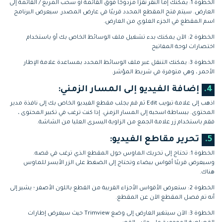
الخطوة 1: يمكنك إما النقر نقرًا مزدوجًا فوق القائمة أو سحب المربع / القائمة إلى
العارض. سيتم فتح المقطع المحدد قريبًا في عارض المصدر. سيعرض البرنامج
اسم المقطع في الجزء العلوي من العارض.
الخطوة 2: الآن يمكنك بدء تشغيل ملف الوسائط الخاص بك أو باستخدام
اختصارات لوحة المفاتيح
الخطوة 3: يمكنك التنقل عبر ملف الوسائط المحدد بمساعدة علامة الإطار
الأحمر ، وهي متوفرة في شريط المؤشر.
4.
إضافة الفيديو إلى المسار الزمني:
اذهب إلى علامة تبويب Edit ثم قم بجلب مقطع الفيديو الخاص بك إلى نافذة مدير
المحتوى. ببساطة اسحبه إلى المسار الزمني. إذا كنت ترغب في تكبير المحتوى ،
فقم باستخدام زر علامة الجمع من الزاوية اليسرى العليا من الشاشة.
5.
تحرير مقاطع الفيديو:
الخطوة 1: تحتاج إلى تحريك الماوس حول المقطع الذي ترغب في قصه.
وسيعرض قريبًا أقواس بيضاء وتحتاج إلى الضغط على الزر الأيسر للماوس
هناك.
الخطوة 2: ستعرض الأقواس الأجزاء القريبة من القطع باللون الأصفر ؛ يشير إلى
أنه تم فصل المقطع الآن عن المقطع.
الخطوة 3: الآن سيتغير العارض إلى وضع Trimview حيث سيعرض إطارات