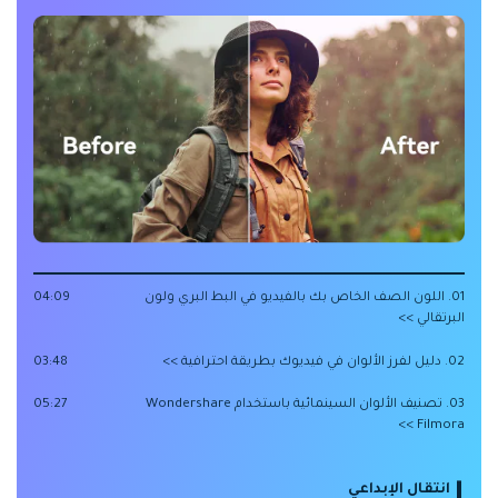
01. اللون الصف الخاص بك بالفيديو في البط البري ولون
04:09
البرتقالي >>
02. دليل لفرز الألوان في فيديوك بطريقة احترافية >>
03:48
03. تصنيف الألوان السينمائية باستخدام Wondershare
05:27
Filmora >>
انتقال الإبداعي