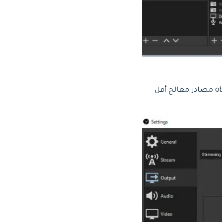
الخطوة الرابعة: غيّْر استهلاك المعالج المعد قبلاً من "Veryfast" إلى "Ultrafast" لكي يستخدم obs مصادر معالج أقل