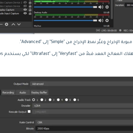
راج وغيّْر نمط الإخراج من "Simple" إلى "Advanced".