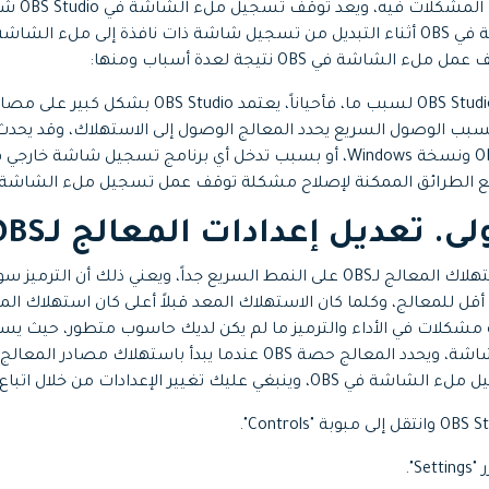
المختلفة عن
جميع الميزات >
تحميل مجاني
الكثيرون عن وجود مشكلة في OBS أثناء التبديل من تسجيل شاشة ذات نافذة إلى م
اشة في OBS نتيجة لعدة أسباب ومنها:
أولاً، نتيجة لتلف ملفات OBS Studio لسبب ما، فأحياناً،
سبب الوصول السريع يحدد المعالج الوصول إلى الاستهلاك، وقد ي
الطرائق الممكنة لإصلاح مشكلة توقف عمل تسجيل ملء الشاشة في S
تحميل مجاني
ى. تعديل إعدادات المعالج لـOBS
بشكل افتراضي يُعين استهلاك المعالج لـOBS على النمط السريع جداً، ويعني ذل
 للمعالج، وكلما كان الاستهلاك المعد قبلاً أعلى كان استهلاك الم
أكثر عند تسجيل ملء الشاشة، ويحدد المعالج حصة OBS عندما يبدأ باست
غيير الإعدادات من خلال اتباع الخطوات التالية.
S".