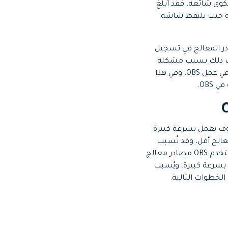
 وجود بعض المشكلات فيه، ويعد توقف تسجيل ملء الشاشة في OBS Studio شكوى شائعة، فقد أبلغ
لء الشاشة حيث يلتقط شاشة
 يعتمد OBS Studio بشكل كبير على مصادر المعالج في تسجيل
حدث ذلك بسبب مشكلة
في التوافق بين OBS Studio ونسخة Windows، أو بسبب تدخل أي برنامج تسجيل شاشة خارجي في عمل OBS، وفي هذا
OB.
ك أن الترميز سوف يعمل بسرعة كبيرة
عالج أقل، وقد تُسبب
هذه الإعدادات الافتراضية مشكلات في الأداء والترميز ما لم يكن لديك حاسوب متطور، حيث يستخدم OBS مصادر معالج
هلاك مصادر المعالج بسرعة كبيرة، ويُسبب