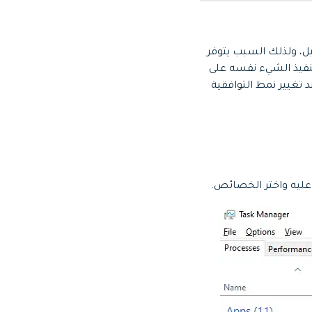
ام التشغيل، ولذلك السبب يتوفر
بنمط متوافق مع نسخة أخفض من Windows، ويمكنك تنفيذ الشيء نفسه على
د تغيير نمط التوافقية