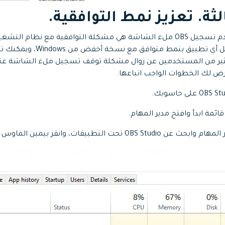
لثة. تعزيز نمط التوافقية.
من الأسباب الشائعة لعدم تسجيل OBS ملء الشاشة هي مشكلة التوافقية مع نظ
خيار في Windows لتشغيل أي تطبيق 
د أبلغ الكثير من المستخدمين عن زوال مشكلة توقف تسجيل ملء الشاشة عن
قائمة ابدأ وافتح مدير المهام.
طبيقات، وانقر بيمين الماوس عليه واختر الخصائص.