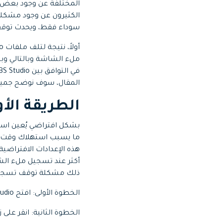
Web
تحرير الفيديو عبر الإنترنت
سوداء فقط، ويحدث توقف عمل ملء الش
Assets
الموارد الرقمية
ملء الشاشة وبالتالي وب
المقال، سوف نوضح جميع 
الطريقة الأول
ما يسبب استهلاك وقت أقل
ذلك مشكلة توقف تسجيل ملء الشاشة في OBS، وينبغي عليك ت
الخطوة الأولى: افتح OBS Studio وانتقل إلى مبوبة "Controls".
الخطوة الثانية: انقر على زر "ettings