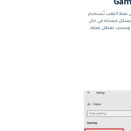
أداء OBS studio، حيث أنه عند تشغيل نمط اللعب تُستخدم
 معالج الرسوميات في اللعبة النشطة وبالتالي يسبب ذلك ضعف في أداء OBS، وبشكل مشابه في حال
تم تفعيل تسجيل شريط اللعب Game Bar يؤثر ذلك على تسجيل ملء الشاشة في OBS Studio ويسبب تعطل عمله،