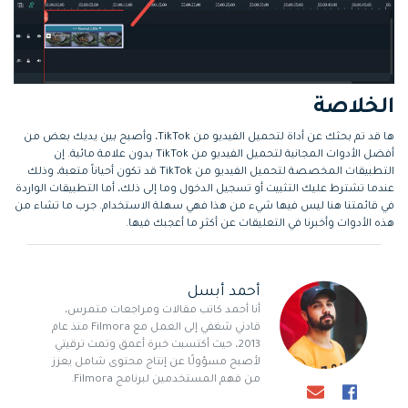
الخلاصة
ها قد تم بحثك عن أداة لتحميل الفيديو من TikTok، وأصبح بين يديك بعض من
أفضل الأدوات المجانية لتحميل الفيديو من TikTok بدون علامة مائية. إن
التطبيقات المخصصة لتحميل الفيديو من TikTok قد تكون أحياناً متعبة، وذلك
عندما تشترط عليك التثبيت أو تسجيل الدخول وما إلى ذلك، أما التطبيقات الواردة
في قائمتنا هنا ليس فيها شيء من هذا فهي سهلة الاستخدام. جرب ما تشاء من
هذه الأدوات وأخبرنا في التعليقات عن أكثر ما أعجبك فيها.
أحمد أبسل
أنا أحمد كاتب مقالات ومراجعات متمرس،
قادني شغفي إلى العمل مع Filmora منذ عام
2013، حيث أكتسبت خبرة أعمق وتمت ترقيتي
لأصبح مسؤولًا عن إنتاج محتوى شامل يعزز
من فهم المستخدمين لبرنامج Filmora.