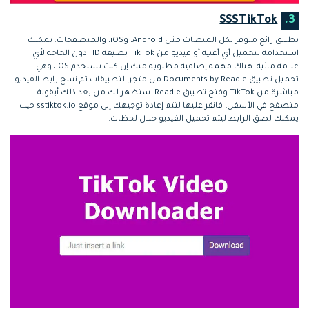
SSSTikTok
3.
تطبيق رائع متوفر لكل المنصات مثل Android، وiOS، والمتصفحات. يمكنك
استخدامه لتحميل أي أغنية أو فيديو من TikTok بصيغة HD دون الحاجة لأي
علامة مائية. هناك مهمة إضافية مطلوبة منك إن كنت تستخدم iOS، وهي
تحميل تطبيق Documents by Readle من متجر التطبيقات ثم نسخ رابط الفيديو
مباشرة من TikTok وفتح تطبيق Readle. ستظهر لك من بعد ذلك أيقونة
متصفح في الأسفل، فانقر عليها لتتم إعادة توجيهك إلى موقع sstiktok.io حيث
يمكنك لصق الرابط ليتم تحميل الفيديو خلال لحظات.