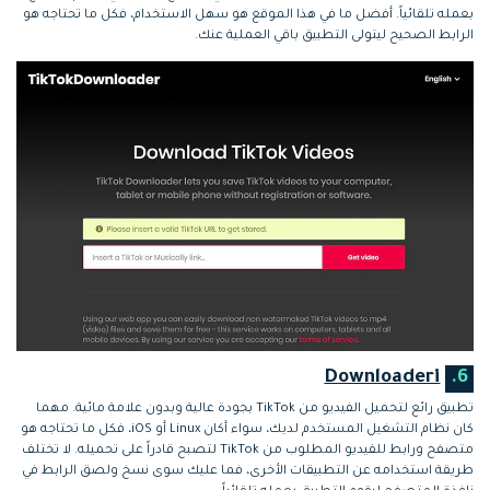
بعمله تلقائياً. أفضل ما في هذا الموقع هو سهل الاستخدام، فكل ما تحتاجه هو
الرابط الصحيح ليتولى التطبيق باقي العملية عنك.
Downloaderi
6.
تطبيق رائع لتحميل الفيديو من TikTok بجودة عالية وبدون علامة مائية. مهما
كان نظام التشغيل المستخدم لديك، سواء أكان Linux أو iOS، فكل ما تحتاجه هو
متصفح ورابط للفيديو المطلوب من TikTok لتصبح قادراً على تحميله. لا تختلف
طريقة استخدامه عن التطبيقات الأخرى، فما عليك سوى نسخ ولصق الرابط في