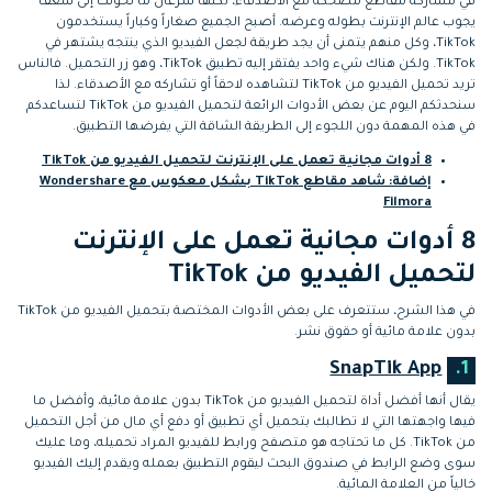
في مشاركة مقاطع مضحكة مع الأصدقاء، لكنها سرعان ما تحولت إلى شغف
التعاون
يجوب عالم الإنترنت بطوله وعرضه. أصبح الجميع صغاراً وكباراً يستخدمون
TikTok، وكل منهم يتمنى أن يجد طريقة لجعل الفيديو الذي ينتجه يشتهر في
رؤى التحرير
إنشاء تأثيرات خاصة
TikTok. ولكن هناك شيء واحد يفتقر إليه تطبيق TikTok، وهو زر التحميل. فالناس
search
بنفسك
تريد تحميل الفيديو من TikTok لتشاهده لاحقاً أو تشاركه مع الأصدقاء. لذا
تعلم المعرفة الأساسية في تحرير
سنحدثكم اليوم عن بعض الأدوات الرائعة لتحميل الفيديو من TikTok لتساعدكم
اكتشف كيفية إنشاء تأثيرات خاصة
الفيديو
في هذه المهمة دون اللجوء إلى الطريقة الشاقة التي يفرضها التطبيق.
تابع Filmora على:
8 أدوات مجانية تعمل على الإنترنت لتحميل الفيديو من TikTok
إضافة: شاهد مقاطع TikTok بشكل معكوس مع Wondershare
Filmora
Blog
8 أدوات مجانية تعمل على الإنترنت
لتحميل الفيديو من TikTok
في هذا الشرح، ستتعرف على بعض الأدوات المختصة بتحميل الفيديو من TikTok
بدون علامة مائية أو حقوق نشر.
SnapTik App
1.
يقال أنها أفضل أداة لتحميل الفيديو من TikTok بدون علامة مائية، وأفضل ما
فيها واجهتها التي لا تطالبك بتحميل أي تطبيق أو دفع أي مال من أجل التحميل
من TikTok. كل ما تحتاجه هو متصفح ورابط للفيديو المراد تحميله، وما عليك
سوى وضع الرابط في صندوق البحث ليقوم التطبيق بعمله ويقدم إليك الفيديو
خالياً من العلامة المائية.