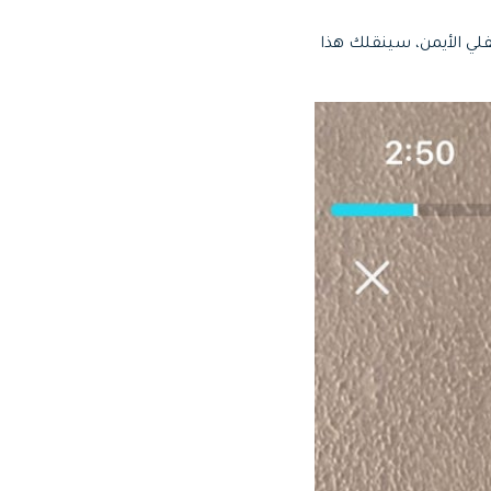
اضغط على أيقونة "Tick" من الجانب السفلي الأيمن، سينقلك هذا