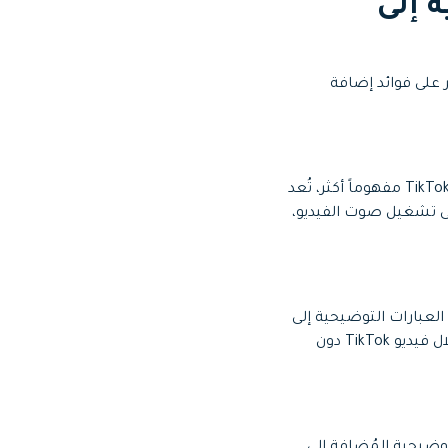
ة إلى
ات متعددة، ولتتعرف أكثر على فوائد إضافة
من المحتمل أن يتعذر على المشاهدين فهم حوار معين في الفيديو على TikTok، ولجعل محتوى TikTok مفهوماً أكثر، تُعد
على تشغيل صوت الفيديو،
العبارات التوضيحية إلى
فيديوهات TikTok للمشاهدين بالتركيز بصورة صحيحة أكثر. ولذلك يمكنك جذب جمهورك من خلال فيديو TikTok دون