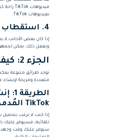
قد تنشأ مشكلات في الصوت
فيديوهات
بفيديوهات TikTok.
4. استقطاب جماهير مختلفة
وبفعل ذلك، يمكن لجمهور واسع
الجزء 2: كيفية إضافة العبارات التوضيحية على TikTok
متعددة ومريحة لإنشاء عبار
الطري
TikTok المُدمجة
تلقائية، فسيوفر عليك ذلك
سيوفر عليك وقت وجهد إنشا