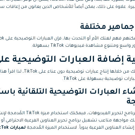
 بصورة مفاجئة، وفي مثل هذه الحالات، يمكن أن توفر العبارات الت
 TikTok راحة كبيرة. علاوة على ذلك، يمكن أيضاً للأشخاص الذين يعانون من إعاقا
 ومتنوع مشاهدة فيديوهات TikTok بسهولة.
توجد طرائق متنوعة يمكنك من خلالها إن
ات توضيحية بسهولة على TikTok.
قة 1: إنشاء العبارات التوضيحية التلقائية ب
إذا كنت لا ترغب بتحميل برنامج لتحرير الفيد
 مواجهة متاعب تشغيل برنامج تحرير العناوين الفرعية الاحترافي أو ال
ء العناوين الفرعية يدوياً. لاستخدام الميزة المُدمجة
لعبارات TikTok التلقائية