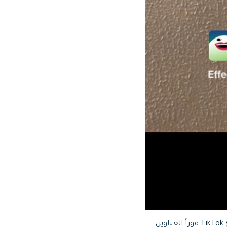
في وضع التحرير، حدّد خيار "Captions" من الجانب الأيمن، وبعد الضغط عليه، سينشئ TikTok فوراً العناوين