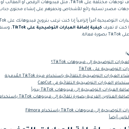
كل أسبوع، يمكنك اكتشاف توجهات مختلفة على TikTok، مثل فيديوهات الرقص 
جميع الميزات >
تحميل مجاني
توجهات مصدر تسلية رائع للأشخاص وتحفزهم على إنشاء محتوى جذاب
 كنت لا تعرف
كيفية إضافة العبارات التوضيحية على TikTok
فعالة.
:
تحميل مجاني
ارات التوضيحية إلى فيديوهات TikTok؟
 التوضيحية على TikTok
الطريقة 4: إضافة العناوين الفرعية 
يحية إلى فيديوهات TikTok باستخدام Filmora
ناس أيضاً