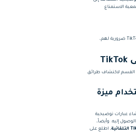
وضيحية المُضافة إلى
ت سمعية الاستمتاع
إذا كان بعض الأجانب لا يمكنهم فهم لغتك الأم أو التحدث بها، فإن العبارات التوضيحية على TikTok ضرورية لهم،
تاج عبارات توضيحية دون عناء على TikTok، لذا اقرأ هذا القسم لاكتشاف طرائق
استخدام ميزة
يوهات، فيمكنك استخدام ميزة TikTok المُدمجة لإنشاء عبارات توضيحية
وصول إليه. وأيضاً،
، اطلع على