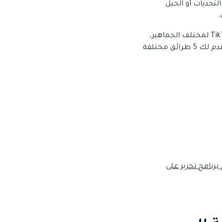
أو المقالب أو التحديات أو الحيل
.
ومع ذلك، تُعد إضافة العبارات التوضيحية أمراً إلزامياً إذا كنت ترغب بترويج فيديوهاتك على TikTok لمختلف الجماهير،
، وسنقدم لك 5 طرائق مختلفة
بصورة تلقائية إلى فيديوهات TikTok باستخدام برنامج تحرير على