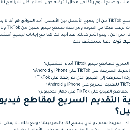
202 أكثر احتمالًا ، وأصبح اليوم رائدًا في مجال الترفيه حول العالم. كان للبرنامج
جميع الميزات >
تحميل مجاني
يوجد عوامل قليلة فقط تمنع TikTok من أن يصبح الأفضل بين الأفضل. أحد العوائق هو
التقديم السريع.
تى الآن ، يبدو الأمر كذلك. لقد أتينا لك هنا مع إجابات لجميع أسئل
تيك توك'
دعنا نستكشف ذلك!
تحميل مجاني
على TikTok على iPhone و Android؟
 السريعة إلى الفيديو الذي تم رفعه على TikTok؟
يو على TikTok على جهاز الكمبيوتر؟
يل؟
تتضمن مقاطع فيديو TikTok شريط تقدم ، والذي يسمح لك بالقفز بينها ؛ ومع ذلك ، لا ي