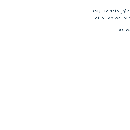
ًا تحميل مقطع TikTok ثم تقديمها بسرعة أو إرجاعه على راحتك