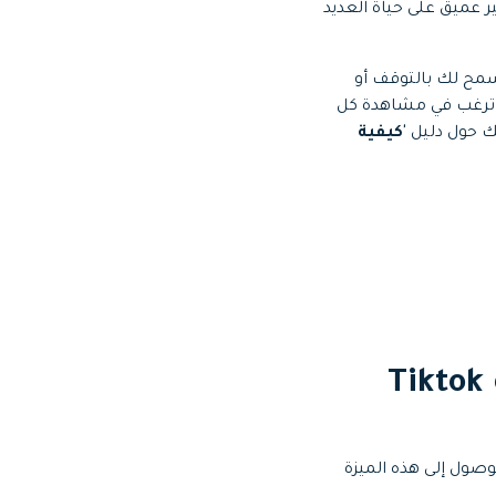
 تأثير عميق على حياة العديد
 أنه لا يسمح لك بالتوقف أو
 يوجد حالات ترغب فيها في العودة ومراجعة مقطع فيديو معين من TikTok ولا ترغب في مشاهدة كل
تك حول دليل
'كيفية
الجزء 1: كيفية التقديم السريع لمقاطع فيديو Tiktok
مكن الوصول إلى هذه الميزة