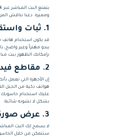
ومميزة. دعنا نناقش المز
1. ثبات واستقرار كبير
قد يكون استخدام هاتف محمو
يبدو مهتزاً وغير واضح، 
بإمكانك الظهور ببث مبا
2. مقاطع فيديو وصوت ذات جودةٍ عالية
هواتف ذكية من الجيل الق
عليك استخدام حاسوبك لل
بشكل لا تشوبه شائبة.
3. عرض صورة داخل صورة
لا يسمح لك البث المباش