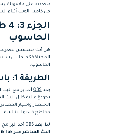
متعددة على حاسوبك بسهو
في كاميرا الويب أثناء الب
الحاسوب
هل أنت متحمس لمعرفة
الحاسوب.
الطريقة 1: باستخدام OBS
يعد
OBS
بجودةٍ عالية خلال البث
مقاطع فيديو للشاشة.
لذا، يعد OBS أحد البرامج واسعة الانتشار الذي يتيح لك البث المباشر بجودةٍ عالية على TikTok، لتعرف المزيد عن
البث المباشر عبر TikTok من خلال الحاسوب