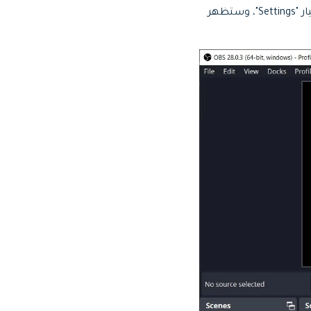
عليك بدايةً تحميل OBS وتثبيته على حاسوبك، ثم الانتقال إلى "Controls" والنقر على خيار "Settings"، وستظهر