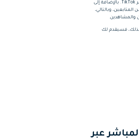
الموضة المشاهدين بدلائل تعليمية حول مستحضرات التجميل من خلال الظهور ببث مباشر عبر TikTok. بالإضافة إلى
ذب أكبر عدد ممكن من المتابعين، وبالتالي،
 لذلك، فسيقدم لك
المباشر عبر