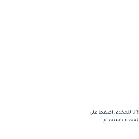
اضغط على خيار "Go Live" لتظهر لك نافذة جديدة تعرض خياري مفتاح البث وعنوان URL للمخدم، اضغط على
Copy" الموجود بجانب هذين الخيارين، بعد ذلك، بإمكانك مشاركة مفتاح البث وعنوان URL للمخدم باستخدام