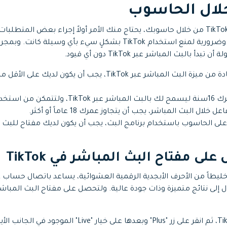
للبدء بالبث المباشر عبر TikTok من خلال حاسوبك، يحتاج منك الأمر أولاً إجراء بعض ا
المتطلبات مهمة للغاية وضرورية لمنع استخدام TikTok بشكلٍ سيء بأي وسيل
بالبث المباشر عبر TikTok دون أي قيود.
ويجب أن يتجاوز عمرك 16سنة ليسمح لك بالبث المباشر ع
 خلال البث المباشر، يجب أن يتجاوز عمرك 18 عاماً أو أكثر.
لى مفتاح البث المباشر في TikTok
 إلى نتائج متميزة وذات جودة عالية. ولتحصل على مفتاح البث المباش
أولاً شغل TikTok، ثم انقر على زر "Plus" وبعدها على خي