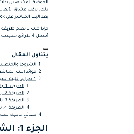
Web
تحرير الفيديو عبر الإنترنت
يعد البث المباشر على TikTok معياراً جديداً بين منشئي المحتوى ومحبي الألعاب لزيادة المتابعين والمشاهدين.
فإذا كنت لا تعلم
طريقة البث ا
Assets
الموارد الرقمية
أفضل 4 طرائق بسيطة للبث المباشر عبر TikTok على الحاسوب.
يتناول المقال
الشروط والمتطلبات الرئيسة 
فوائد البث المباشر عبر TikTok باستخدا
4 طرائق للبث المباشر عبر TikTok على الحاسوب
الطريقة 1: باستخدام OBS
الطريقة 2: باستخدام Streamlabs
الطريقة 3: باستخدام XSplit Broadcaster
الطريقة 4: باستخدام TikTok Live Studio
نصائح جانبية: تسجيل
الجزء 