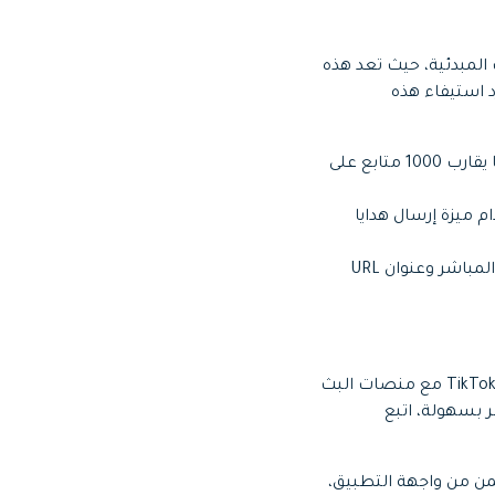
لمتطلبات المبدئية، حيث تعد هذه
ة كانت. وبمجرد استيفاء هذه
لتتمكن من الاستفادة من ميزة البث المباشر عبر TikTok، يجب أن يكون لديك على الأقل ما يقارب 1000 متابع على
بر TikTok، ولتتمكن من استخدام ميزة إرسال هدايا
لبدء البث المباشر على الحاسوب باستخدام برنامج البث، يجب أن يكون لديك مفتاح للبث المباشر وعنوان URL
يعد مفتاح البث المباشر خليطاً من الأحرف الأبجدية الرقمية العشوائية، يساعد باتصال حساب TikTok مع منصات البث
ر بسهولة، اتبع
ار "Live" الموجود في الجانب الأيمن من واجهة التطبيق،