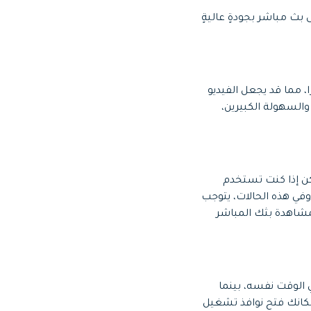
صول على بث مباشر بجودةٍ عاليةٍ
ا، مما قد يجعل الفيديو
السهولة الكبيرين،
ٍ عاليةٍ، ولكن إذا كنت تستخدم
في هذه الحالات، يتوجب
شاهدة بثك المباشر
الوقت نفسه، بينما
ك ألعابك المفضلة، وبإمكانك فتح نوافذ تشغيل