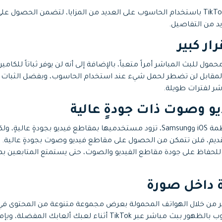
يتمتع البث المباشر عبر TikTok باستخدام الحاسوب على العديد من المزايا، لتضمن الح
يد من التفاصيل.
ل للبث المباشر أمراً متعباً، بالإضافة إلى أنه لن يوفر ثباتاً للكامير
بالمقابل لن تضطر لحمل شيء عند استخدام الحاسوب، وبفضل الثبات و
شر لفترات طويلة.
إن الأجهزة التي تعمل بأنظمة iOS وSamsung، تزود مستخدميها بمقاطع فيديو بجودة
ديم، فلن تتمكن من الحصول على مقاطع فيديو وصوت بجودةٍ عالية. و
حفاظ على جودة مقاطع الفيديو والصوت، حتى يستمتع المتابعين بم
ر من خلال الهواتف المحمولة بعرض مجموعة متنوعة من المحتوى في 
ستتمكن من خلال الحاسوب بالظهور ببث مباشر عبر TikTok أثناء لعب