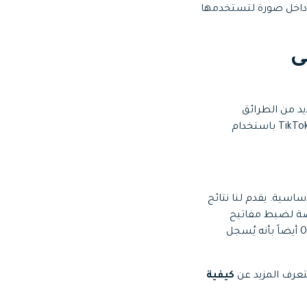
 داخل صورة لتستخدمها
شر عبر TikTok على
د من الطرائق
المختلفة؟ فيما يلي سنسلط الضوء على بعض الطرائق البسيطة والمؤثرة للبث المباشر عبر TikTok باستخدام
البث الجيدة والمجانية، وهو متوفر لكل من أنظمة Windows وMac وLinux الأساسية. يقدم لنا نتائج
صصة لضبط مفاتيح
الاختصار واختيار المصادر وضبط الخصائص. بالإضافة لكونه برنامج رائع للبث المباشر، يمتاز OBS أيضاً بأنه يُسجل
كيفية