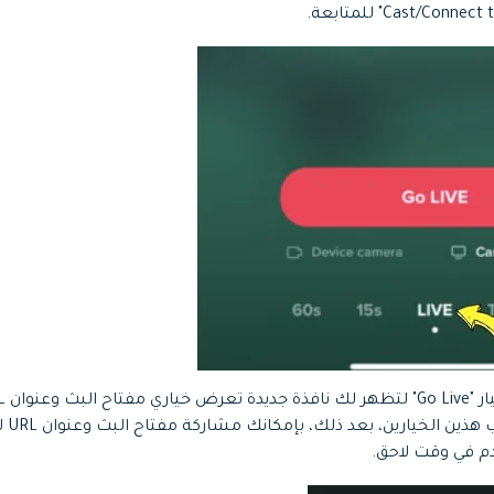
خيار "
م في وقت لاحق.