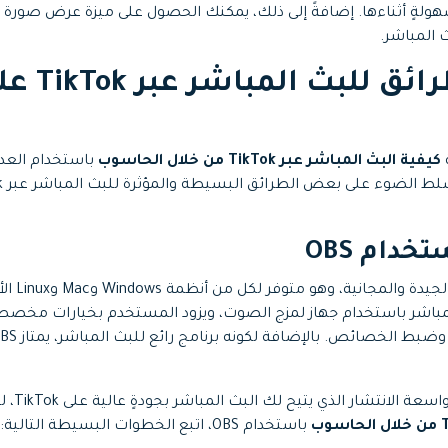
لةٍ أثناءها. إضافةً إلى ذلك، يمكنك الحصول على ميزة عرض صورة
ث المباشر.
الجزء 3: 4 طرائق للبث المبا
كيفية البث المباشر عبر TikTok من خلال الحاسوب
باستخدام العدي
أحد برامج 
 المباشر باستخدام جهاز لمزج الصوت، ويزود المستخدم بخيارات مخ
باستخدام OBS، اتبع الخطوات البسيطة التالية: