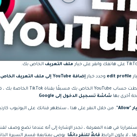
ملف التعريف
الخاص بك.
edit profile
وحدد خيار
إضافة YouTube إلى ملف التعريف الخاص بك
ملاحظة: إذا لم تكن قد ربطت حساب YouTube ا
حة أخرى بها
شاشة تسجيل الدخول إلى Google
.
 "Allow"
. من خلال النقر على هذا ، ستظهر قناتك على اليوتيوب كا
تمرارنا في هذه المعرفة ، تجدر الإشارة إلى أنه عندما تضع وصف لقن
ا ، لا يكون الرابط
قابلاً للنقر دائمًا
. يوصى بمتابعة قسم السيرة الذاتي