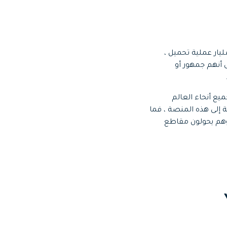
لمحتوى للانضمام إلى TikTok. مع أكثر من مليار عملية تحميل ،
ثر تأثيرًا من أي وقت مضى. هنا ، يمكنك اعتبار جميع مستخدمي TikTok على أنهم جمهور أو
يع أنحاء العالم
 وحتى نجوم السينما الواقعية إلى هذه المنصة ، فما
عك؟ لديك الكثير لتقدمه. يبدو أن كلاهما يعمل بطريقة متصلة حيث نرى نجوم Tiktok وهم يحولون مقاطع
Yo