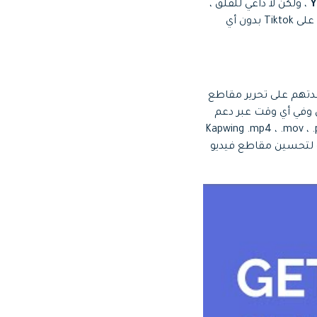
، ولكن لا داعي للقلق ،
فهناك مجموعة متنوعة من التطبيقات ودليل خطوة بخطوة لنشر مقاطع الفيديو الخاصة بك على Tiktok بدون أي
دتهم على تحرير مقاطع
يديو من أي مكان وفي أي وقت عبر دعم
لإنترنت. علاوة على ذلك ، يدعم Kapwing .mp4 ، .mov ، .png ، .gif ، .jpg ،
 ، يمكن أن يكون Kapwing حزمة تحويل كاملة لتحسين مقاطع فيديو