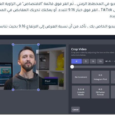
فيديو في المخطط الزمني ، ثم انقر فوق قائمة "الاقتصاص" في الزاوية الع
مقطع فيديو YouTube إلى TikTok ، انقر فوق خيار 9:16 للبدء. أو يمكنك ت
ده.
ص بك ، تأكد من أن نسبة العرض إلى الارتفاع 9:16 بحيث تناسب TikTok.