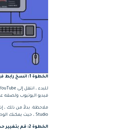
الخطوة 1: انسخ رابط فيديو اليوتيوب
فيديو اليوتيوب ولصقه على Kapwing مبا
ملاحظة: بدلاً من ذلك ، 
Studio ، حيث يمكنك الوصول إلى جميع إمكانات تحرير الفيديو في Kapwing في مكان واحد.
الخطوة 2: قم بتغيير حجم فيديو YouTube إلى 9:16