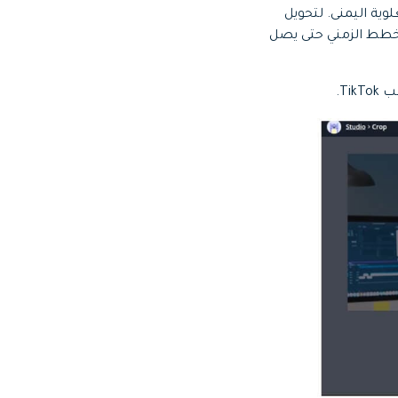
لوية اليمنى. لتحويل
حريك المقابض في المخطط الزمني حتى يصل