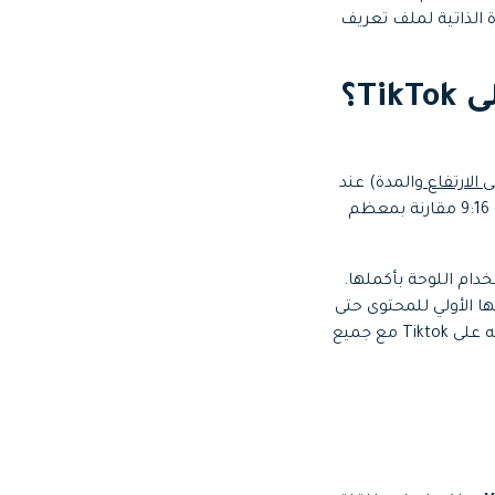
لتي تم تضمينها في السيرة الذاتية لملف تعريف
الجزء 2: كيفية تحويل فيديو يوتيوب ونشره على TikTok؟
الارتفاع
والمدة) عند
تحويل مقاطع فيديو YouTube إلى مقاطع فيديو TikTok. يوفر Tiktok نسبة عرض إلى ارتفاع تبلغ 9:16 مقارنة بمعظم
كسل نظرًا لأن TikTok يدعمها فقط لاستخدام اللوحة بأكملها.
ن 15 ثانية إلى 3 دقائق ، مقارنةً بدعمها الأولي للمحتوى حتى
15 ثانية فقط. سيكون عليك على الأرجح تغيير حجم الفيديو الخاص بك إذا كنت تخطط لمشاركته على Tiktok مع جميع