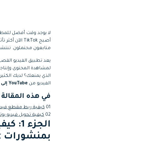
Web
تحرير الفيديو عبر الإنترنت
Assets
الموارد الرقمية
متابعون محتملون. تنتشر مق
يعد تطبيق الفيديو القصي
الفيديو من
YouTube إلى TikTok.
في هذه المقالة
01
كيفية ربط مقطع فيديو على YouTube بمنشو
02
كيفية تحويل فيديو يوتيوب ونشر
بمنشورات TikTok ؟