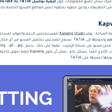
 أمرك بشأن جميع المعلومات حول
كيفية توصيل TikTok بالـ YouTube
Kapw
المتاحة ، يوفر
Kapwing Studio
للمستخدمين الدعم والموارد لمساع
فيديو YouTube الخاصة بهم وتحويلها إلى TikTok. يسمح للمبدعين بتحميل الف
مكتبة الوسائط نظرًا لأنه محرر فيديو على شبكة ا
.avi والعديد من التنسيقات الأخرى أيضًا. بشكل عام