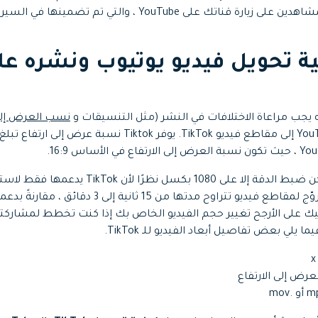
القصيرة من خلال حث المشاهدين على زيارة قناتك على YouTube ، وا
ه يجب مراعاة الاختلافات في النشر (مثل التنسيقات و
نسب العرض إلى 
بالنسبة للتنسيق ، لا يمكن ضبط الدقة إلا على 1080 ب
Tiktok عبارة عن منصة تروّج لمقاطع فيديو تتراوح مدتها م
ا يلي بعض تفاصيل أبعاد الفيديو للـ TikTok.