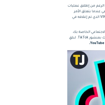
ية متاحة عبر الإنترنت تعطي صلة وشعبية ومشاركة أكبر من TikTok. على الرغم من إطلاق عمليات
كامل على المجال الاجتماعي عندما يتعلق الأمر
بإنتاج مقاطع فيديو قصيرة مسلية وممتعة ، والتي شوهدت بعد وقت طويل جدًا من تطبيق VINE الذي تم إغلاقه في
اجتماعي الخاصة بك.
يمكنك توسيع نطاق وصولك لعدد هائل من الأشخاص عن طريق ربط فيديو YouTube الخاص بك بمنشور TikTok. لنلقِ