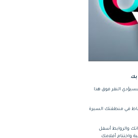
.
لخاص بك مسبقًا بقناة TikTok الخاصة بك ، فسيؤدي النقر فوق هذا
رتباط في منطقتك السيرة
اتك والروابط أسفل
ة واختتام أفلامك