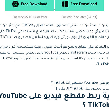
جميع الميزات >
تحميل مجاني
لا يوجد وقت أفضل للمطربين والممثلين ومنشئي ا
أصبح TikTok الآن أك
اطع الفيديو كل يوم ، ويأتي جزء كبير منها من مصدر واحد: TikTok.
تحميل مجاني
ر الشائع على نطاق واسع هو أحدث جنون ، حيث يستخدمه أفراد من جم
لمشاهدة المحتوى وإنتاجه. تحول نجوم Instagram ونجوم YouTube
الذي يمن
رات TikTok ؟
ه على TikTok؟ [3 طرق]]
الجزء 1: كيفية ربط مقطع فيديو على uTube