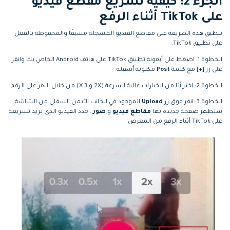
الجزء 2: كيفية تسريع مقطع فيديو
على TikTok أثناء الرفع
تنطبق هذه الطريقة على مقاطع الفيديو المسجلة مسبقًا والمحفوظة بالفعل
على تطبيق TikTok.
الخطوة 1: اضغط على أيقونة تطبيق TikTok على هاتف Android الخاص بك وانقر
على زر [+] مع كلمة
Post
مكتوبة أسفله.
الخطوة 2: اختر أيًا من الخيارات عالية السرعة (2X و 3 X) من خلال النقر على الرقم.
الخطوة 3: انقر فوق زر
Upload
الموجود في الجانب الأيمن السفلي من الشاشة.
ستظهر صفحة جديدة بها
مقاطع فيديو
و
صور
. حدد الفيديو الذي تريد تسريعه
على TikTok أثناء الرفع من المعرض.