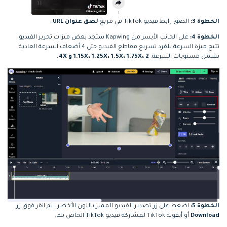
الخطوة 3:
الصق رابط فيديو TikTok في مربع
لصق عنوان URL
.
الخطوة 4:
على الجانب الأيسر من Kapwing ستجد بعض ميزات تحرير الفيديو.
تتيح ميزة السرعة للفرد تسريع مقاطع الفيديو حتى 4 أضعاف السرعة العادية.
تشمل مستويات السرعة:
1.15X، 1.25X، 1.5X، 1.75X، 2 و 4X.
الخطوة 5:
اضغط على زر تصدير الفيديو المميز باللون الأخضر ، ثم انقر فوق زر
Download
أو أيقونة TikTok لمشاركة فيديو TikTok الخاص بك.