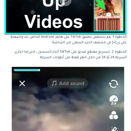
الخطوة 1: قم بتشغيل تطبيق TikTok على هاتف Android الخاص بك واضغط
على زر [+] في منتصف الجزء السفلي من الشاشة.
الخطوة 2: لتسريع مقطع فيديو على TikTok أثناء التسجيل ، اختر إما خياري
السرعة 2X أو 3X من خلال النقر فقط على أيقونات السرعة.