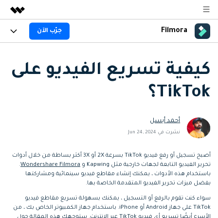
Filmora
جرّب الآن
المنتجات المميزة
الإبداع الرقمي بالذكاء الاصطناعي
المنتجات
الأعمال
منتجات إدارة البيانات
كيفية تسريع الفيديو على
نظرة عامة
المنصات
AI
من نحن
TikTok؟
الحلول
الجيل القادم من التحرير بالذكاء الاصطناعي
اكتشف الآن >>
Filmora AI
الميزات
غرفة الأخبار
الحلول
جديد
ميزات الذكاء الاصطناعي
أحمد أبسل
Filmora لـ
المتجر
المصادر
نشرت في Jun 24, 2024
معلومات الذكاء الاصطناعي
حلول الفيديو
الدعم
مركز الدعم
أصبح تسجيل أو رفع فيديو TikTok بسرعة 2X أو 3X أكثر بساطة من خلال أدوات
تحرير الفيديو التابعة لجهات خارجية مثل Kapwing و
Wondershare Filmora
.
سلسلة دورات: Master
برنامج الانجازات من
باستخدام هذه الأدوات ، يمكنك إنشاء مقاطع فيديو سينمائية ومشاركتها
البدء
Filmora
Class
حول
بفضل ميزات تحرير الفيديو المتقدمة الخاصة بها.
تطوير مهاراتك في تحرير
احصل على شارات الانجازات
دعم العملاء
الفيديوهات المتقدمة خطوة
للحصول على مكافآت مثيرة
سواء كنت تقوم بالرفع أو التسجيل ، يمكنك بسهولة تسريع مقاطع فيديو
استكشاف
بخطوة
TikTok على جهاز Android أو iPhone. باستخدام جهاز الكمبيوتر الخاص بك ، من
جرّب FILMORA
اشتر الآن
تسجيل الدخول
الأسرع أيضًا تسريع أي فيديو TikTok عبر الإنترنت. ستوجهك هذه المقالة حول