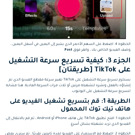
الخطوة 4: اضغط على السهم الأحمر الذي يشير إلى اليمين في أسفل اليمين ،
وصف الفيديو الخاص بك ، وانقر فوق
Post
.
الجزء 3: كيفية تسريع سرعة التشغيل
على TikTok [طريقتان]
يستلزم تسريع سرعة التشغيل على TikTok تغيير سرعة مقطع الفيديو الذي تم
إنشاؤه بالفعل ونشره لتشغيله مرتين أو ثلاث مرات السرعة العادية. هذا مشابه
لتسريع سرعة التشغيل على اليوتيوب.
الطريقة 1:
قم بتسريع تشغيل الفيديو على
هاتف تيك توك المحمول
الخطوة 1: افتح تطبيق TikTok على هاتف iPhone أو Android ، ثم قم بالانتقال إلى
الفيديو الذي تريد تشغيله بشكل أسرع.
الخطوة 2: اضغط مع الاستمرار على الفيديو لمدة ثانيتين تقريبًا ، ثم سترى بعض