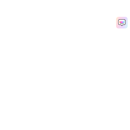
Hero Products
Wondershare
استكشف الذكاء الاصطناعي
مركز المساعدة