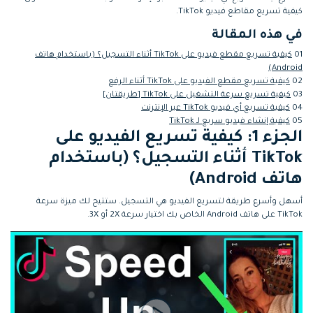
التعاون
كيفية تسريع مقاطع فيديو TikTok.
في هذه المقالة
رؤى التحرير
إنشاء تأثيرات خاصة
search
بنفسك
01
كيفية تسريع مقطع فيديو على TikTok أثناء التسجيل؟ (باستخدام هاتف
تعلم المعرفة الأساسية في تحرير
اكتشف كيفية إنشاء تأثيرات خاصة
Android)
الفيديو
02
كيفية تسريع مقطع الفيديو على TikTok أثناء الرفع
03
كيفية تسريع سرعة التشغيل على TikTok [طريقتان]
تابع Filmora على:
04
كيفية تسريع أي فيديو TikTok عبر الإنترنت
05
كيفية إنشاء فيديو سريع لـ TikTok
Blog
الجزء 1: كيفية تسريع الفيديو على
TikTok أثناء التسجيل؟ (باستخدام
هاتف Android)
أسهل وأسرع طريقة لتسريع الفيديو هي التسجيل. ستتيح لك ميزة سرعة
TikTok على هاتف Android الخاص بك اختيار سرعة 2X أو 3X.