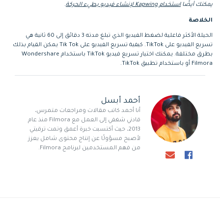
يمكنك أيضًا
استخدام Kapwing لإنشاء فيديو بطيء الحركة
.
الخلاصة
الحيلة الأكثر فاعلية لضغط الفيديو الذي تبلغ مدته 3 دقائق إلى 60 ثانية هي
تسريع الفيديو على TikTok. كيفية تسريع الفيديو على Tik Tok يمكن القيام بذلك
بطرق مختلفة. يمكنك اختيار تسريع فيديو TikTok باستخدام Wondershare
Filmora أو باستخدام تطبيق TikTok.
أحمد أبسل
أنا أحمد كاتب مقالات ومراجعات متمرس،
قادني شغفي إلى العمل مع Filmora منذ عام
2013، حيث أكتسبت خبرة أعمق وتمت ترقيتي
لأصبح مسؤولًا عن إنتاج محتوى شامل يعزز
من فهم المستخدمين لبرنامج Filmora.