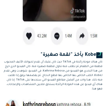
7.
Kobe يأخذ "لقمة صغيرة"
كان هناك موجة رائجة في TikTok حيث كان عليك أن تقدم لحيوانك الأليف المحبوب
قطعة من الطعام ثم تطلب منه تناول قطعة صغيرة منه. كان الفيديو الذي خرج
من هذا التحدي هو الفيديو من Kathrina Rebosa. في الفيديو، شوهدت وهي تقدم
لـKobe، الكلب الخاص بها الخاص بها قطع الدجاج. ثم يقضمها برفق إذا طلبت
منه ذلك. هذا واحد من أفضل مقاطع الفيديو التي ستجدها على TikTok. إذا كان
هناك أي فيديو عن هذه الموجة الرائجة يستحق ملايين المشاهدات والإعجابات،
فهو هذا.