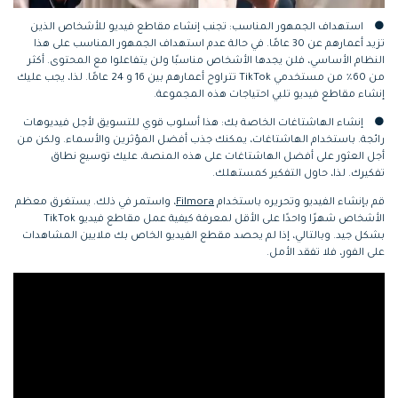
●
استهداف الجمهور المناسب: تجنب إنشاء مقاطع فيديو للأشخاص الذين
تزيد أعمارهم عن 30 عامًا. في حالة عدم استهداف الجمهور المناسب على هذا
النظام الأساسي، فلن يجدها الأشخاص مناسبًا ولن يتفاعلوا مع المحتوى. أكثر
من 60٪ من مستخدمي TikTok تتراوح أعمارهم بين 16 و 24 عامًا. لذا، يجب عليك
إنشاء مقاطع فيديو تلبي احتياجات هذه المجموعة.
●
إنشاء الهاشتاغات الخاصة بك: هذا أسلوب قوي للتسويق لأجل فيديوهات
رائجة. باستخدام الهاشتاغات، يمكنك جذب أفضل المؤثرين والأسماء. ولكن من
أجل العثور على أفضل الهاشتاغات على هذه المنصة، عليك توسيع نطاق
تفكيرك. لذا، حاول التفكير كمستهلك.
قم بإنشاء الفيديو وتحريره باستخدام
Filmora
، واستمر في ذلك. يستغرق معظم
الأشخاص شهرًا واحدًا على الأقل لمعرفة كيفية عمل مقاطع فيديو TikTok
بشكل جيد. وبالتالي، إذا لم يحصد مقطع الفيديو الخاص بك ملايين المشاهدات
على الفور، فلا تفقد الأمل.