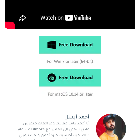
أحمد أبسل
أنا أحمد كاتب مقالات ومراجعات متمرس،
قادني شغفي إلى العمل مع Filmora منذ عام
2013، حيث أكتسبت خبرة أعمق وتمت ترقيتي