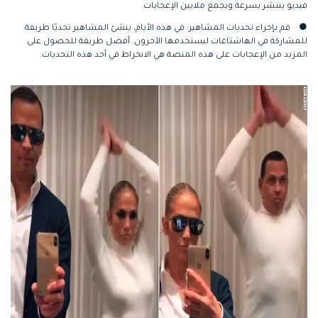
فيديو ينتشر بسرعة ويجمع ملايين الإعجابات.
●
قم بإجراء تحديات المشاهير: في هذه الأيام، ينشئ المشاهير تحديًا طريفة
للمشاركة في الهاشتاغات ليستخدمها الآخرون. أفضل طريقة للحصول على
المزيد من الإعجابات على هذه المنصة هي الانخراط في أحد هذه التحديات.