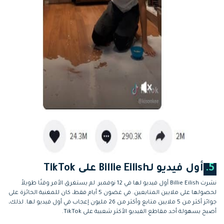
5.
أول فيديو لـBillie Eilish على TikTok
نشرت Billie Eilish أول فيديو لها في 12 نوفمبر. لم يستغرق الأمر وقتًا طويلاً
لحصولها على ملايين المتابعين. في غضون 5 أيام فقط، كان للمغنية الحائزة على
جوائز أكثر من 5 ملايين متابع وأكثر من 26 مليون إعجاب في أول فيديو لها. لذلك،
أصبح بسهولة أحد مقاطع الفيديو الأكثر شعبية على TikTok.