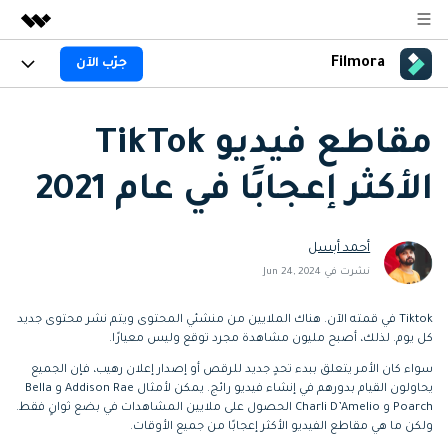
Filmora
جرّب الآن
المنتجات المميزة
الإبداع الرقمي بالذكاء الاصطناعي
المنتجات
الأعمال
منتجات إدارة البيانات
مقاطع فيديو TikTok
نظرة عامة
المنصات
AI
من نحن
الأكثر إعجابًا في عام 2021
الحلول
الجيل القادم من التحرير بالذكاء الاصطناعي
اكتشف الآن >>
Filmora AI
الميزات
غرفة الأخبار
الحلول
جديد
ميزات الذكاء الاصطناعي
أحمد أبسل
Filmora لـ
المتجر
المصادر
نشرت في Jun 24, 2024
معلومات الذكاء الاصطناعي
حلول الفيديو
الدعم
مركز الدعم
Tiktok في قمته الآن. هناك الملايين من منشئي المحتوى ويتم نشر محتوى جديد
كل يوم. لذلك، أصبح مليون مشاهدة مجرد توقع وليس معيارًا.
سلسلة دورات: Master
برنامج الانجازات من
البدء
Filmora
Class
حول
سواء كان الأمر يتعلق ببدء تحدٍ جديد للرقص أو إصدار إعلان رهيب، فإن الجميع
يحاولون القيام بدورهم في إنشاء فيديو رائج. يمكن لأمثال Addison Rae و Bella
تطوير مهاراتك في تحرير
احصل على شارات الانجازات
دعم العملاء
الفيديوهات المتقدمة خطوة
للحصول على مكافآت مثيرة
Poarch و Charli D’Amelio الحصول على ملايين المشاهدات في بضع ثوانٍ فقط.
استكشاف
بخطوة
ولكن ما هي مقاطع الفيديو الأكثر إعجابًا من جميع الأوقات.
جرّب FILMORA
اشتر الآن
تسجيل الدخول