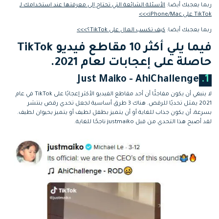
التعاون
ربما يعجبك أيضا:
الأسئلة الشائعة التي تحتاج إلى معرفتها عند استخدامك لـ
TikTok على iPhone/Mac>>>
رؤى التحرير
إنشاء تأثيرات خاصة
search
ربما يعجبك أيضا:
كيف تكسب المال على TikTok؟>>>
بنفسك
تعلم المعرفة الأساسية في تحرير
فيما يلي أكثر 10 مقاطع فيديو TikTok
اكتشف كيفية إنشاء تأثيرات خاصة
الفيديو
حاصلة على إعجابات لعام 2021.
تابع Filmora على:
Just Maiko - AhiChallenge
1.
Blog
لا ينبغي أن يكون مفاجئًا أن أحد مقاطع الفيديو الأكثر إعجابًا على TikTok في عام
2021 يمثل تحديًا للرقص. هناك 3 طرق أساسية لجعل تحدي رقص ينتشر
بسرعة، أن يكون جذاب للغاية أو أن يتميز بطفل لطيف أو يتميز بحيوان لطيف.
لقد أصبح هذا التحدي من قبل justmaiko ناجحًا للغاية.