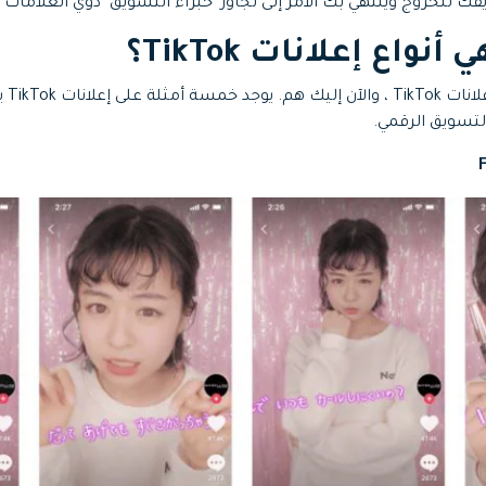
ك للخروج وينتهي بك الأمر إلى تجاوز "خبراء التسويق" ذوي العلامات ال
لقد كن
لتسويق الرقمي.