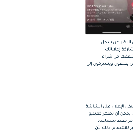
عرضها في مقاطع الفيديو الموصى بها لمستخدمي TikTok. بغض النظر عن سجل
اركة إعلاناتك
تنفقها في شراء
ين يعلقون ويشتركون إلى
لشاشة بمجرد أن يفتح المستخدم تطبيق TikTok. عادة ، سيبقى الإعلان على الشاشة
رة قصيرة قبل أن يتحول إلى إعلان يظهر في الـ feed. سيظل إعلانك مرئيًا في قسم "For you". يمكن أن تظهر كفيديو
لأمر فقط بمساعدة
ر للاهتمام. ذلك لأن