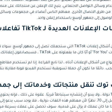
يتلقى عدد كبير من
دام وسائل التواصل الاجتماعي. يتيح لك الإعلان عن منتجاتك على منص
من طرق الاتصال الأخرى. معظم الناس أعضاء في مجموعات وسائل ا
الوصول إلى جمهور أوسع باستخدام إعلان واحد.
تتيح تنسيقات الإعلانات العديدة
يأتي TikTok مع العديد من أشكال إعلانات TikTok التي ستجعلك تصل إلى جمهو
 إعلاناتك.
واع من أشكال الإعلانات أدناه ، لذا تابع القراءة. إذا لم تستخدم مقاط
ب. دائمًا ما تكون أي حملة تسويقية تستخدم الفيديو قوية مقارنة بت
 توك تنقل منتجاتك وخدماتك إلى جمه
يتوفر TikTok حاليًا في 170 دولة ، ولا يبدو أن إنتشاره سيتباطأ قريبًا. علاوة على ذلك ، فإنه
الترجمات اللغوية التي تصل إلى 70. نظرًا لأن معظم هذه اللغات دولية ، فلا يوجد سبب 
إذا ما كان عملك لا يزال على قدميه. سوف تحصل على عملاء بسرعة من