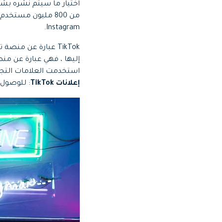
Web
تحرير الفيديو عبر الإنترنت
من 800 مليون مست
Instagram.
TikTok عبارة عن م
Assets
الموارد الرقمية
إليها ، فهي عبارة عن م
استخدمت العلامات التجارية ميزاتها مثل TikTok Ads Manager لت
إعلانات TikTok
: للوصول 