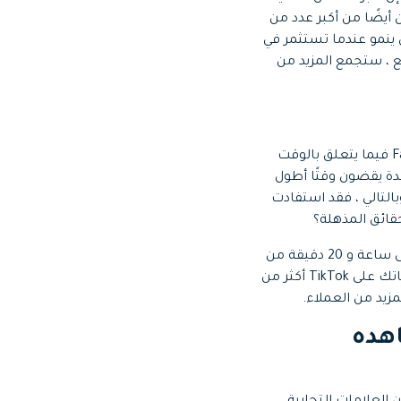
كبيرة تزيد عن 140 مليار دولار. يُعرف حاليًا باسم الجيل Z ، ويتكون أيضًا من أكبر عدد من
 ينمو عندما تستثمر في
ملك هنا. كما هو متوقع ، ستجمع المزيد من
من المثير للدهشة أن TikTok قد تفوقت على العديد من العلامات التجارية الرائدة مثل Facebook فيما يتعلق بالوقت
لكة المتحدة يقضون وقتًا أطول
لمطلوب لعملك. وبالتالي ، فقد استفادت
قائق المذهلة؟
يبلغ متوسط وقت الشباب الذي يقضونه على Facebook 58.5 دقيقة ، بينما يستحوذ TikTok على ساعة و 20 دقيقة من
وقتهم كل يوم. هل تعرف ما الذي يعنيه ذلك؟ سيسيعرف المزيد من الأشخاص منتجاتك وخدماتك على TikTok أكثر من
زيد من العملاء.
يشاهده