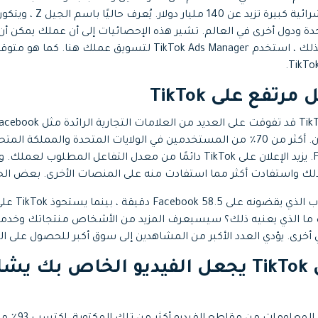
الديموغرافية ولديه قوة شرائية 
حدة ودول أخرى في العالم. تشير هذه الإحصائيات إلى أن عملك يمكن أن
استهداف هذا الجمهور. لذلك ، استخدم TikTok Ads Manager لتسويق ع
تفع على TikTok
الذي يقضيه المستخدمون. أكثر من 70٪ من المستخدمين في الولايات المتحدة والمم
على TikTok من Facebook. يزيد الإعلان على TikTok دائمًا من معدل التفاعل ا
لك واستفادت أكثر مما استفادت منه على المنصات الأخرى. بعض الح
خرى. يؤدي العدد الأكبر من المشاهدين إلى سوق أكبر للحصول على الم
الإعلان على TikTok يجعل الفيديو الخاص بك 