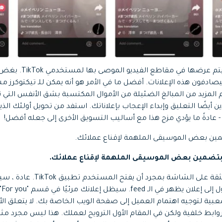
هذه هي الإعلانات التي سيتم 
دفون هذه الإعلانات. أفضل ما في الأمر هو أنه يمكن للـ تيكتوكرز مش
لمزيد من المبالغ الضئيلة من الأموال المكتسبة بشق الأنفس التي 
ن أيضًا التعليق وإبداء الإعجاب بإعلاناتك. استفد من تحويل أولئك الذ
 عادةً ما يؤدي مزج هذا مع أساليب التسويق الأخرى إلى جعله أفضل!
ين بعض الموسيقى الملهمة لإقناع عملائك.
تظهر هذه الإعلانات المنبثقة على ا
لفت
بية لتوجيه اهتمام العميل إلى صفحة الويب الخاصة بك. لا يتعلق ا
لى روابط خلفية ولكن في المقام الأول الترويج لعملك. هذا ليس مجرد مثي