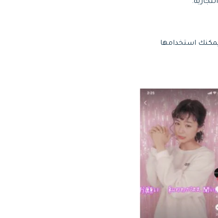
تجارية.
ا نتحدث عن أنواع إعلانات TikTok ، والآن إليك هم. يوجد خمسة أمثلة على إعلانات TikTok يمكنك استخدامها