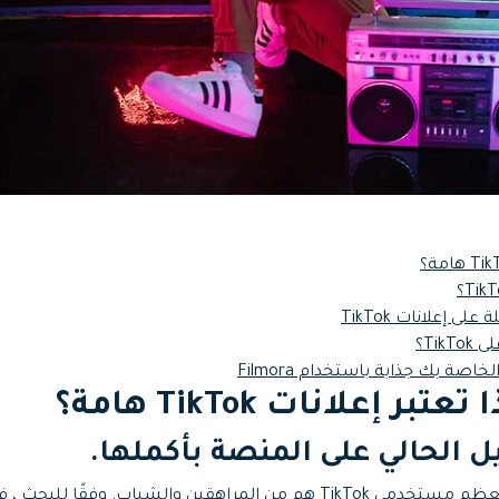
Tik؟
 الحالي على المنصة بأكملها.
كما يوحي العنوان ، فإن معظم مستخدمي TikTok هم من المراهقين والشباب. وف