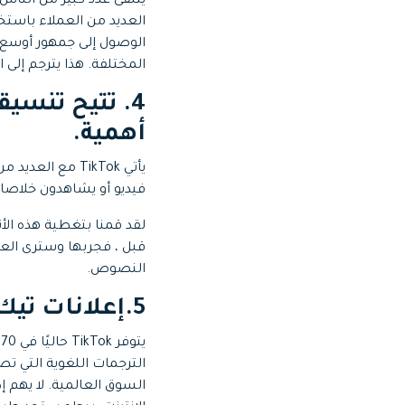
العديد من العملاء باستخ
الوصول إلى جمهور أوسع 
المختلفة. هذا يترجم إلى 
4.
أهمية.
فيديو أو يشاهدون خلاصات "For You" أو أيًا كان ما يفعلونه على TikTok ، فسيصادفون
لقد قمنا بتغطية هذه الأن
قبل ، فجربها وسترى العج
النصوص.
5.
إعلانات تيك
السوق العالمية. لا يهم 