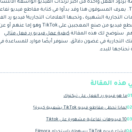
 بردود الفعل واحدة من أكبر ترندات الفيديو الواسعة الانتشار
TikTok. يعرف المسوقون هذا وقد بدأوا في كتابة مقاطع فيديو تفاع
ات التجارية الشهيرة ، وتحبها العلامات التجارية! فيديو رد ال
هو مقطع فيديو من صنع المعجبين على TikTok وهو إما عنهم أو ع
م. ستوضح لك هذه المقالة
كيفية عمل فيديو رد فعل مثالي
ك التجارية في غضون دقائق. سنوفر أيضًا موارد للمساعدة في
حتاجها للبدء.
 هذه المقالة
01
ما هو فيديو رد الفعل على تيكتوك
02
لماذا تحظى مقاطع فيديو TikTok بشعبية كبيرة؟
03
10 فيديوهات تفاعلية مشهورة على Tiktok
04
إنشاء فيديو TikTok بسهولة باستخدام Filmora