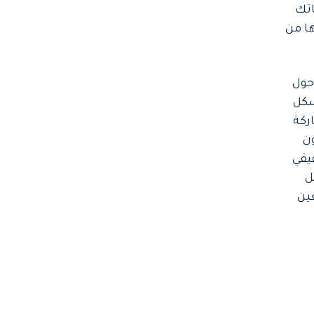
اتك
ها من
رائك حول
شكل
ركة
ن
يقي
 على TikTok يجعل
ين