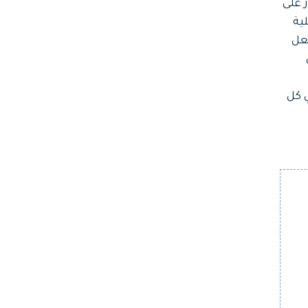
 على
لية
فعل
ن
 كل