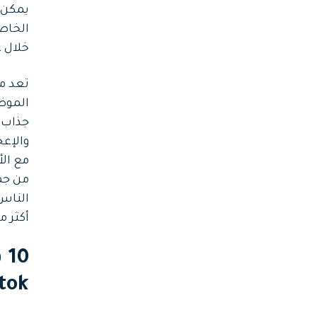
يمكن أ
الخاصة
خلال 
الموض
جذاب 
والإع
مع الأ
الناس
أكثر م
0
tok