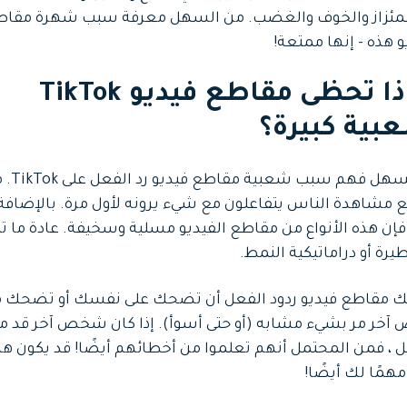
مئزاز والخوف والغضب. من السهل معرفة سبب شهرة مقاط
و هذه - إنها ممتعة!
لماذا تحظى مقاطع فيديو TikTok
بية كبيرة؟
من السهل فهم سبب شعبية
 مشاهدة الناس يتفاعلون مع شيء يرونه لأول مرة. بالإضافة 
فإن هذه الأنواع من مقاطع الفيديو مسلية وسخيفة. عادة ما ت
يرة أو دراماتيكية النمط.
لك مقاطع فيديو ردود الفعل أن تضحك على نفسك أو تضحك 
خر مر بشيء مشابه (أو حتى أسوأ). إذا كان شخص آخر قد مر
 ، فمن المحتمل أنهم تعلموا من أخطائهم أيضًا! قد يكون هذ
مهمًا لك أيضًا!