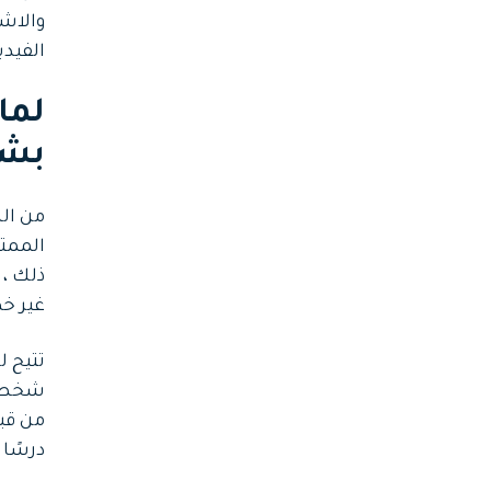
والاش
الفيدي
بشع
الممتع
ذلك ، 
غير خط
تتيح 
شخص آ
من قبل
درسًا 