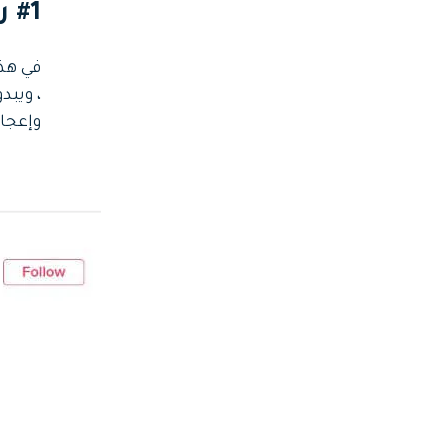
#1 رد فعل BTS بالرقص
في هذ
وإعجا