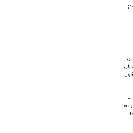
ع
 مقاطع فيديو رد الفعل على TikTok. من
إلى
كون
مع
 بها
ا