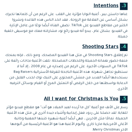
Intentions
3.
غناها جاستن بيبر ، أغنية النوايا مؤثرة على القلب. على الرغم من أن كلماتها تخبرك
بشكل أساسي عن العلاقة مع الزوجة ، فقد اتخذ الناس هذه القاعدة ونشروا
الكثير من مقاطع الفيديو على TikTok. تضفي الفتاة أيضًا نوعًا من عامل الإثارة
في الفيديو. بشكل عام ، يبدو أنه فيديو رائع نود مشاركته معك مع موسيقى خلفية
جميلة.
Shooting Stars
4.
تم إطلاق Shooting Stars في مثل هذا الفيديو المضحك. ومع ذلك ، فإنه يمنحك
متعة حضور نغماته الجميلة واللحظات المضحكة. تلقت الأغنية نجاحات رائعة على
TikTok في السنوات الأخيرة. على الرغم من إصداره في عام 2008 ، إلا أننا لا
نستطيع تجاهل شهرته. هذه الأغنية الناجحة للفرقة الأسترالية Bag Raisers
يستخدمها أيضًا العديد من منشئي المحتوى على التيك توك لجذب القليل من
الدعاية بواسطتها من خلال الرقص أو التمثيل المرح أو القيام بوسائل الترفيه
الأخرى.
All I want for Christmas is You
5.
رسم على الأنف مع أغنية "كل ما أريده لعيد الميلاد هو أنت" هو مقطع فيديو مؤثر
للغاية. لقد حصلنا على ردود فعل إيجابية وأشياء جيدة أخرى في مثل هذه الأغنية
الجميلة. تمامًا مثل الآخرين ، فهي أيضًا أغنية شهيرة كتبتها المغنية وكاتبة
الأغاني الأمريكية ماريا كاري. وألبوم الأغنية هذا هو الأغنية الرئيسية من ألبومها
الآخر Merry Christmas.