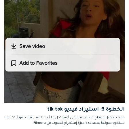
الخطوة 3: استيراد فيديو tik tok
قمنا بتحميل مقطع فيديو لفتاة على أغنية "كل ما أريده لعيد الميلاد هو أنت". دعنا
نستخرج صوتها بمساعدة ميزة إستخراج الصوت في Filmora.