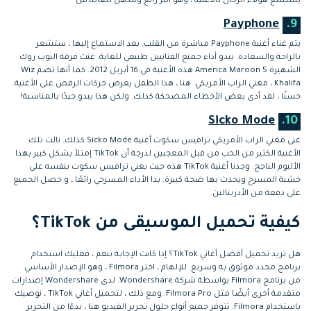
يستمتع هؤلاء الرجال بالأغنية ، وهو أمر رائع ومذهل للغاية.س
Payphone
9.
يتم غناء أغنية Payphone مباشرة من القلب. بعد الاستماع إليها ، ستشعر
بالراحة والسعادة. يبدو أداء جميع الفنانيين طبيعي للغاية. غنت فرقة البوب روك
الشهيرة America Maroon 5 هذه الأغنية في 16 أبريل 2012. كما أنها تضم Wiz
Khalifa ، مغني الراب الأمريكي. هنا ، هذا الطفل يعرض حركات الرقص على الأغنية.
حسنًا ، لقد أدى بعض الأخطاء المضحكة كذلك. ولكن هذا يبدو جيدًا بالمناسبة!
Sicko Mode
10.
غنى مغني الراب الأمريكي ترافيس سكوت أغنية Sicko Mode كذلك. نالت تلك
الأغنية الكثير من الحب من قبل المعجبين لدرجة أن TikTok إمتلأ بشكل كبير بهذا
الألبوم الناجح. وجدنا أغنية TikTok هذه حيث يغني ترافيس سكوت بنفسه على
خشبة المسرح ويحدث بها ضجة كبيرة. بدا الأداء المسرحي رائعًا ، و حصل الجميع
على دفعة من الأدرينالين.
كيفية تحميل الموسيقى من TikTok؟
هل تريد تحميل أفضل أغاني TikTok؟ إذا كانت الإجابة بنعم ، فعليك استخدام
برنامج محدد موثوق به وسريع. للإلهام ، اختر Filmora ، وهو الإصدار الأساسي
من برنامج Filmora بواسطة شركة Wondershare. لدى Wondershare إصدارات
متقدمة أخرى أيضًا مثل Filmora Pro. ومع ذلك ، لتحميل أغاني TikTok ، نوصيك
باستخدام Filmora. تتوفر جميع أنواع حلول تحرير الفيديو هنا ، بدءًا من التحرير