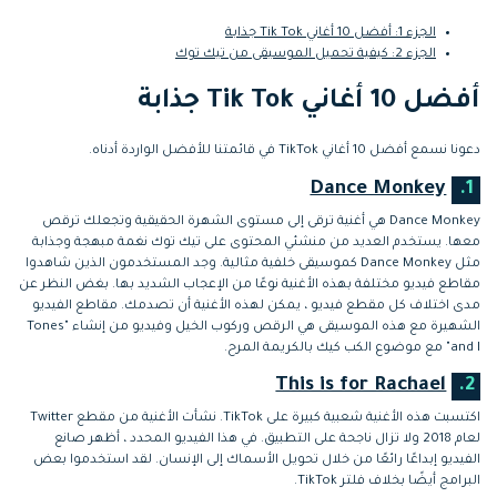
الجزء 1: أفضل 10 أغاني Tik Tok جذابة
الجزء 2: كيفية تحميل الموسيقى من تيك توك
أفضل 10 أغاني Tik Tok جذابة
دعونا نسمع أفضل 10 أغاني TikTok في قائمتنا للأفضل الواردة أدناه.
Dance Monkey
1.
Dance Monkey هي أغنية ترقى إلى مستوى الشهرة الحقيقية وتجعلك ترقص
معها. يستخدم العديد من منشئي المحتوى على تيك توك نغمة مبهجة وجذابة
مثل Dance Monkey كموسيقى خلفية مثالية. وجد المستخدمون الذين شاهدوا
مقاطع فيديو مختلفة بهذه الأغنية نوعًا من الإعجاب الشديد بها. بغض النظر عن
مدى اختلاف كل مقطع فيديو ، يمكن لهذه الأغنية أن تصدمك. مقاطع الفيديو
الشهيرة مع هذه الموسيقى هي الرقص وركوب الخيل وفيديو من إنشاء "Tones
and I" مع موضوع الكب كيك بالكريمة المرح.
This is for Rachael
2.
اكتسبت هذه الأغنية شعبية كبيرة على TikTok. نشأت الأغنية من مقطع Twitter
لعام 2018 ولا تزال ناجحة على التطبيق. في هذا الفيديو المحدد ، أظهر صانع
الفيديو إبداعًا رائعًا من خلال تحويل الأسماك إلى الإنسان. لقد استخدموا بعض
البرامج أيضًا بخلاف فلتر TikTok.