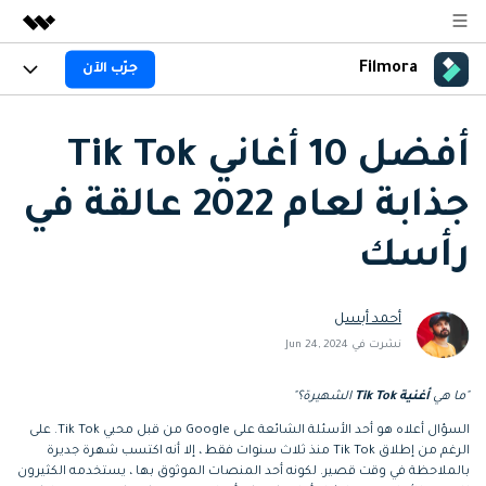
Filmora
جرّب الآن
المنتجات المميزة
الإبداع الرقمي بالذكاء الاصطناعي
المنتجات
الأعمال
منتجات إدارة البيانات
أفضل 10 أغاني Tik Tok
نظرة عامة
المنصات
AI
من نحن
جذابة لعام 2022 عالقة في
الحلول
الجيل القادم من التحرير بالذكاء الاصطناعي
اكتشف الآن >>
Filmora AI
الميزات
غرفة الأخبار
الحلول
رأسك
جديد
ميزات الذكاء الاصطناعي
Filmora لـ
المتجر
المصادر
معلومات الذكاء الاصطناعي
أحمد أبسل
حلول الفيديو
الدعم
مركز الدعم
نشرت في Jun 24, 2024
سلسلة دورات: Master
برنامج الانجازات من
البدء
"ما هي
أغنية Tik Tok
الشهيرة؟"
Filmora
Class
حول
تطوير مهاراتك في تحرير
احصل على شارات الانجازات
السؤال أعلاه هو أحد الأسئلة الشائعة على Google من قبل محبي Tik Tok. على
دعم العملاء
الفيديوهات المتقدمة خطوة
للحصول على مكافآت مثيرة
استكشاف
الرغم من إطلاق Tik Tok منذ ثلاث سنوات فقط ، إلا أنه اكتسب شهرة جديرة
بخطوة
جرّب FILMORA
اشتر الآن
تسجيل الدخول
بالملاحظة في وقت قصير. لكونه أحد المنصات الموثوق بها ، يستخدمه الكثيرون