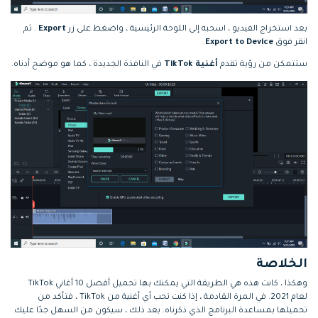
بعد استخراج الفيديو ، اسحبه إلى اللوحة الرئيسية ، واضغط على زر
Export
. ثم
انقر فوق
Export to Device
.
ستتمكن من رؤية تقدم
أغنية TikTok
في النافذة الجديدة ، كما هو موضح أدناه.
الخلاصة
وهكذا ، كانت هذه هي الطريقة التي يمكنك بها تحميل أفضل 10 أغاني TikTok
لعام 2021. في المرة القادمة ، إذا كنت تحب أي أغنية من TikTok ، فتأكد من
تحميلها بمساعدة البرنامج الذي ذكرناه. بعد ذلك ، سيكون من السهل جدًا عليك