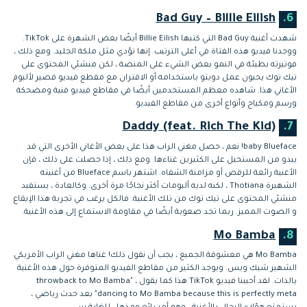
Bad Guy – Billie Eilish
6.
شهدت أغنية Bad Guy التي كتبها Billie Eilish أيضًا بعض الشهرة على TikTok.
ووجدنا فيديو هذه الفتاة في أعلى الترتيب. إنها تؤدي مثل ملكة الجليد. ومع ذلك ،
فوتيرته بطيئة في النمو بعض الشيء على المنصة ، لكن منشئي المحتوى على
تيك توك يحبون عمل دويتو باستخدامه أو الاقتران مع مقطع فيديو قصير لألبوم
الأغاني هذا. شاهده معظم المستخدمين أيضًا في مقاطع فيديو فنية ومضحكة
ورسم ومكياج وأنواع أخرى من مقاطع الفيديو.
Daddy (feat. Rich The Kid)
7.
baby Blueface! نعم ، حصل مغني الراب هذا على بعض الأغاني الأخرى التي قد
يبدو من المستحيل على الكثيرين غناءها. ومع ذلك ، إذا حصلت على ذلك ، فإن
الأغنية رائعة للرقص أو مزامنة الشفاه. اشتهر باسم Blueface من أغنيته
الشهيرة Thotiana ، لكنه لديه ألبومات أكثر نجاحًا مرة أخرى. وكالعادة ، يستفيد
منشئي المحتوى على تيك توك من تلك الأغنية. فالكل يرغب في تجربة هذا الإيقاع
و الصوت المميز. ربما تجد صعوبة أيضًا في مقاومة الاستماع إلى هذه الأغنية.
Mo Bamba
8.
Mo Bamba هي معشوقة الجميع ، يجب أن نقول ذلك! غناها مغني الراب الأمريكي
الشهير شيك ويس. ويوجد الكثير من مقاطع الفيديو المتوفرة حول هذه الأغنية
بالذات. لقد أحببنا فيديو TikTok هذا كما يقول ، "throwback to Mo Bamba
dancing to Mo Bamba because this is perfectly meta" بعد حدث رياضي ،