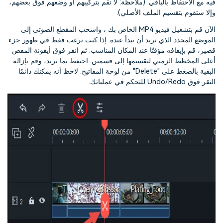
فيه مع الاحتفاظ بالباقي. (ملاحظة: لا تقم بتركيبهم أو وضعهم فوق بعضهم،
وإلا ستقوم بتقسيم الملف الأصلي).
الآن قم بتشغيل فيديو MP4 الخاص بك ، واسحب المقطع الصوتي إلى
الموضع المحدد الذي تريد أن يبدأ عنده. إذا كنت ترغب فقط في ظهور جزء
قصير، قم بإيقافه مؤقتًا عند المكان المناسب. ثم انقر فوق أيقونة المقص
أعلى المخطط الزمني لتقسيمها إلى قسمين. احتفظ بما تريد، وقم بإزالة
البقية بالضغط على "Delete" من لوحة المفاتيح. لاحظ أنه يمكنك دائمًا
النقر فوق Undo/Redo للتحكم في عملياتك.