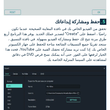
5.
حفظ ومشاركة إبداعاتك
تحقق من الفيديو الخاص بك في نافذة المعاينة الصحيحة. عندما تكون
راضيًا ، اضفط على "Create" لتصدير عملك الجديد. يوفر هذا البرنامج أربع
طرق مرنة تتيح لك حفظ ومشاركة الفيديو بسهولة. في نافذة التنسيق ،
ستجد تقريبًا جميع التنسيقات الشائعة متاحة للحفظ على جهاز الكمبيوتر
الخاص بك. إذا كنت تريد مشاركة تحفتك الفنية على YouTube، فحدد هذا
الخيار لرفعها على الفور. حتى أنه يمكنك نسخ قرص DVD في دقائق
لمشاهدته على السينما المنزلية الخاصة بك.