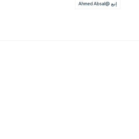
إتبع @Ahmed Absal