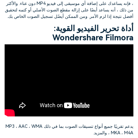
التعاون
، فإنه يساعدك على إضافة أي موسيقى إلى فيديو MP4 دون عناء. والأكثر
من ذلك ، أنه يساعد أيضًا على إزالة مقطع الصوت الأصلي أو كتمه لتحقيق
أفضل نتيجة إذا لزم الأمر. ومن الممكن أيضًل تسجيل الصوت الخاص بك.
رؤى التحرير
إنشاء تأثيرات خاصة بنفسك
search
تعلم المعرفة الأساسية في تحرير
اكتشف كيفية إنشاء تأثيرات خاصة
أداة تحرير الفيديو القوية:
الفيديو
Wondershare Filmora
تابع Filmora على:
Blog
يدعم تقريبًا جميع أنواع تنسيقات الصوت بما في ذلك MP3 ، AAC ، WMA
، MKA ، M4A والمزيد.