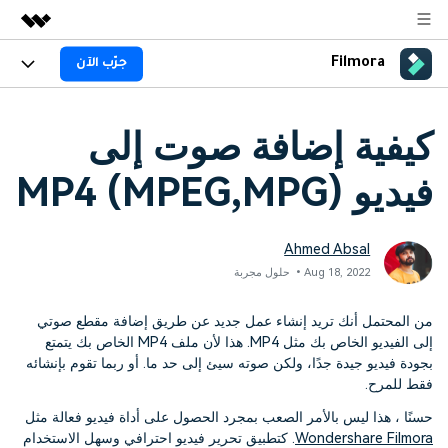
Filmora
جرّب الآن
المنتجات المميزة
الإبداع الرقمي بالذكاء الاصطناعي
المنتجات
الأعمال
كيفية إضافة صوت إلى
منتجات إدارة البيانات
نظرة عامة
المنصات
AI
من نحن
فيديو MP4 (MPEG,MPG)
الحلول
الجيل القادم من التحرير بالذكاء الاصطناعي
Filmora AI
اكتشف الآن >>
الميزات
غرفة الأخبار
الحلول
ميزات الذكاء الاصطناعي
جديد
Ahmed Absal
Filmora لـ
المتجر
المصادر
Aug 18, 2022• حلول مجربة
معلومات الذكاء الاصطناعي
حلول الفيديو
الدعم
مركز الدعم
من المحتمل أنك تريد إنشاء عمل جديد عن طريق إضافة مقطع صوتي
إلى الفيديو الخاص بك مثل MP4. هذا لأن ملف MP4 الخاص بك يتمتع
سلسلة دورات: Master
برنامج الانجازات من
بجودة فيديو جيدة جدًا، ولكن صوته سيئ إلى حد ما. أو ربما تقوم بإنشائه
البدء
Filmora
Class
حول
فقط للمرح.
تطوير مهاراتك في تحرير
احصل على شارات الانجازات
دعم العملاء
الفيديوهات المتقدمة خطوة
للحصول على مكافآت مثيرة
استكشاف
حسنًا ، هذا ليس بالأمر الصعب بمجرد الحصول على أداة فيديو فعالة مثل
بخطوة
جرّب FILMORA
اشتر الآن
تسجيل الدخول
Wondershare Filmora
. كتطبيق تحرير فيديو احترافي وسهل الاستخدام