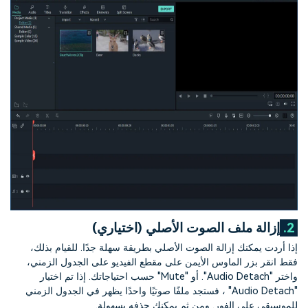
2.
إزالة ملف الصوت الأصلي (اختياري)
إذا أردت يمكنك إزالة الصوت الأصلي بطريقة سهلة جدًا. للقيام بذلك،
فقط انقر بزر الماوس الأيمن على مقطع الفيديو على الجدول الزمني،
واختر "Audio Detach". أو "Mute" حسب احتياجاتك. إذا تم اختيار
"Audio Detach" ، فستجد ملفًا صوتيًا واحدًا يظهر في الجدول الزمني
للموسيقى على الفور. ومن ثم يمكنك حذفه بسهولة.