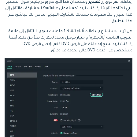
إبداعك. انقر فوق زر
تصدير
وستجد أن هذا البرنامج يوفر جميع حلول التصدير
التي تحتاجها تقريبًا. إذا كنت تريد تحميله على YouTube للمشاركة ، فانتقل إلى
هذا الخيار واملأ معلومات حسابك لمشاركة الفيديو الخاص بك مباشرة عبر
هذا التطبيق.
هل تريد الاستمتاع بإبداعاتك أثناء تنقلك؟ ما عليك سوى الانتقال إلى علامة
التبويب الخاصة "بالأجهزة" واختيار موديل محدد لجهازك بدلاً من ذلك. أيضاً
إذا كنت تريد نسخ إبداعاتك على قرص DVD فقم بإدخال قرص DVD
وستحصل على فيديو DVD عالي الجودة في دقائق.