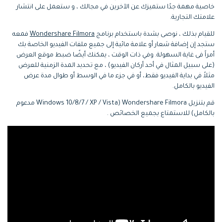
التعاون
خاصية مهمة جدًا ستميزك عن الآخرين في مجالك ، و ستعمل على انتشار
علامتك التجارية.
رؤى التحرير
إنشاء تأثيرات خاصة
search
للقيام بذلك ، نوصى بشدة باستخدام برنامج
Wondershare Filmora
فمعه
بنفسك
تعلم المعرفة الأساسية في تحرير
ستجد إن إضافة شعار أو علامة مائية إلى جميع ملفات الفيديو الخاصة بك
اكتشف كيفية إنشاء تأثيرات خاصة
الفيديو
أمراً فى غاية السهولة. وفي ذات الوقت ، يمكنك أيضًا ضبط موقع العرض
(على سبيل المثال في أحد أركان الفيديو) ، مع تحديد المدة الزمنية للعرض
تابع Filmora على:
مثلاً في بداية الفيديو فقط، أو في جزء ما في الوسط أو طوال مدة عرض
الفيديو بالكامل.
Blog
قم بتنزيل Wondershare Filmora (Windows 10/8/7 / XP / Vista مدعوم
بالكامل) للاستمتاع بجميع الخصائص .