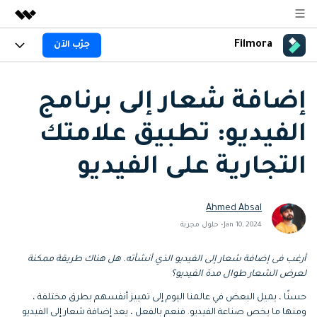
Filmora
جرّب الآن
المنتجات المميزة
الإبداع الرقمي بالذكاء الاصطناعي
المنتجات
الأعمال
منتجات إدارة البيانات
إضافة شعار إلى برنامج
نظرة عامة
المنصات
AI
من نحن
الفيديو: تطبيق علامتك
الحلول
الجيل القادم من التحرير بالذكاء الاصطناعي
اكتشف الآن >>
Filmora AI
الميزات
غرفة الأخبار
الحلول
التجارية على الفيديو
جديد
ميزات الذكاء الاصطناعي
Filmora لـ
المتجر
المصادر
معلومات الذكاء الاصطناعي
Ahmed Absal
حلول الفيديو
الدعم
مركز الدعم
Jan 10, 2024• حلول مجربة
سلسلة دورات: Master
برنامج الانجازات من
البدء
أرغب فى إضافة شعار إلى الفيديو الذي أنشأته. هل هناك طريقة ممكنة
Filmora
Class
حول
لعرض الشعار طوال مدة الفيديو؟
تطوير مهاراتك في تحرير
احصل على شارات الانجازات
دعم العملاء
الفيديوهات المتقدمة خطوة
للحصول على مكافآت مثيرة
استكشاف
حسنًا ، يميل البعض في عالمنا اليوم إلى تمييز أنفسهم بطرق مختلفة ،
بخطوة
جرّب FILMORA
اشتر الآن
تسجيل الدخول
ومنها ما يخص صناعة الفيديو. فنعم بالفعل ، يعد إضافة شعار إلى الفيديو