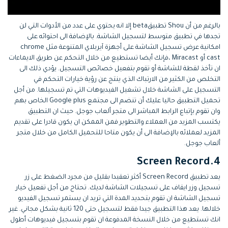
بالرغم من أن Shou تطبيقbeta إلا انه يحتوي على عدد من الأدوات التي لن
تجدها في تطبيق متوسط لتسجيل الشاشة. بالإضافة الى احتوائه على
امكانية عرض تسجيل الشاشة على أجهزة آيربلاي المتنوعة مثل chrome
cast أو Miracast ،فإنك أيضا تستطيع من خلال التحكم عن طريق الايماءات
ان تأخذ لقطة للشاشة أو تقوم بتفعيل خصائص التسجيل. يؤدي ذلك الى
التخلص من الكثير من الارتباك الذي ينتج عن رؤية خيارات التحكم في
التسجيل على الشاشة خلال تشغيل الفيديوهات التي تم تسجيلها. من أجل
تحميل التطبيق حاليا عليك أن تنضم الى مجتمع Google plus الخاص بهم
وان تقوم بإتباع الرابط المباشر الى متجر ألعاب جوجل. حيث ان التطبيق
يكتسب المزيد من العملاء والتطوير فمن الممكن ان يكون قادرا على تقديم
المزيد لعملائه بالإضافة الى أن يكون متاحا للتحميل الكامل من خلال متجر
ألعاب جوجل.
4.Screen Record
يعد تطبيق Screen Record أكثر تعقيدا بقليل من مجرد الضغط على زر
تسجيل وزر ايقاف على تسجيلات الشاشة لديك. تحتاج من أجل تفعيل خيار
تسجيل الشاشة ان تقوم بتحديد المدة التي تريد ان يستمر تسجيل الفيديو
خلالها. يعد هذا التطبيق جيدا فقط لتسجيل حتى 120 ثانية بشكل مجاني. غير
انك تستطيع من خلال النسخة المدفوعة ان تقوم بتسجيل فيديوهات أطول