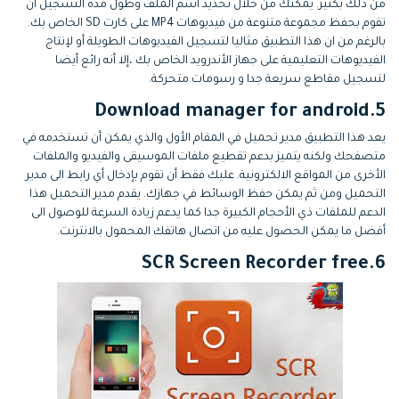
من ذلك بكثير. يمكنك من خلال تحديد اسم الملف وطول مدة التسجيل ان
تقوم بحفظ مجموعة متنوعة من فيديوهات MP4 على كارت SD الخاص بك.
بالرغم من ان هذا التطبيق مثاليا لتسجيل الفيديوهات الطويلة أو لإنتاج
الفيديوهات التعليمية على جهاز الأندرويد الخاص بك ،إلا أنه رائع أيضا
لتسجيل مقاطع سريعة جدا و رسومات متحركة.
5.Download manager for android
يعد هذا التطبيق مدير تحميل في المقام الأول والذي يمكن أن تستخدمه في
متصفحك ولكنه يتميز بدعم تقطيع ملفات الموسيقى والفيديو والملفات
الأخرى من المواقع الالكترونية. عليك فقط أن تقوم بإدخال أي رابط الى مدير
التحميل ومن ثم يمكن حفظ الوسائط في جهازك. يقدم مدير التحميل هذا
الدعم للملفات ذي الأحجام الكبيرة جدا كما يدعم زيادة السرعة للوصول الى
أفضل ما يمكن الحصول عليه من اتصال هاتفك المحمول بالانترنت.
6.SCR Screen Recorder free