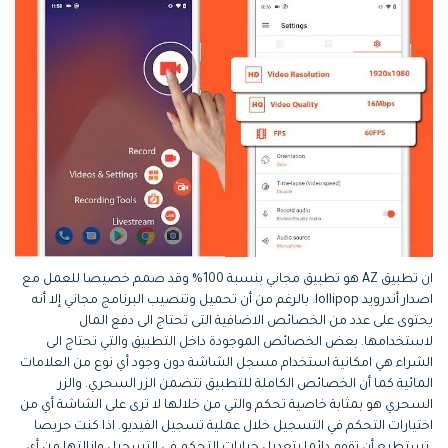
ان تطبيق AZ هو تطبيق مجاني بنسبة 100% وقد صمم خصيصا للعمل مع
اصدار أندرويد lollipop. بالرغم من أن تحميل وتنصيب البرنامج مجاني إلا أنه
يحتوى على عدد من الخصائص الاضافية التى تحتاج الى دفع المال
لاستخدامها. بعض الخصائص الموجودة داخل التطبيق والتي تحتاج الى
الشراء هي امكانية استخدام مسجل الشاشة دون وجود أي نوع من العلامات
المائية كما أن الخصائص الكاملة للتطبيق تتضمن الزر السحري. والزر
السحري هو بمثابة خاصية تحكم والتي من خلالها لا ترى على الشاشة أي من
اختيارات التحكم في التسجيل خلال عملية تسجيل الفيديو. اذا كنت حريصا
،تستطيع أن تقوم دائما بتعديل خيارات التحكم في التسجيل وإزالتها من أي