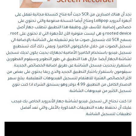
نجد أن هناك اصدارين من SCR حيث أنه متاح كنسخة مجانية تعمل على
أجهزة أندرويد Lollipop ومتاح أيضا كنسخة مدفوعة والتي تحتوي على
خصائص إضافية. للأسف فإن وظيفة هذا التطبيق تتطلب جهاز أصل
rooted device و هي ليست متوفرة الآن للأجهزة التي لا تحتوي على root .
يسمح SCR لك بتسجيل صوت ما يتم تشغيله على الشاشة بالإضافة الى
تسجيل الصوت من خلال مايكروفون الكاميرا. ويعني ذلك أنك تستطيع
تسجيل فيديو باستخدام الكاميرا الأمامية لجهازك بحيث يكون لديك تسجيل
لشاشة الجهاز أيضا. مازال هذا التطبيق في طور التطوير وسيقوم المطورين
باستمرار بتحديث مسجل الشاشة عن طريق اضافة الخصائص الجديدة.
سيقومون باستمرار باختبار التطبيق الجديد والذي ربما يحتوي على بعض من
اكثر الخصائص المثيرة للاهتمام لتسجيل الفيديوهات التعليمية. يبلغ سعر
الاصدار الكامل من التطبيق 4.99 دولار وهو يستحق الشراء اذا كنت تنوي
تسجيل الكثير من فيديوهات الشاشة.
اذا كنت تحتاج الى تسجيل فيديو لشاشة جهاز الأندرويد الخاص بك فيجب
عليك أن تحتفظ بهذه التطبيقات المذكورة بالأعلى والتي تعد أفضل
تطبيقات لتسجيل الشاشة.