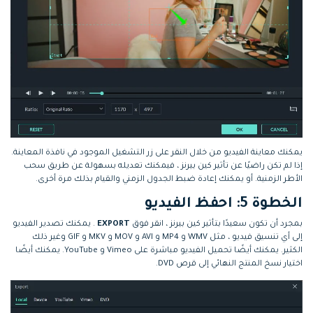
يمكنك معاينة الفيديو من خلال النقر على زر التشغيل الموجود في نافذة المعاينة.
إذا لم تكن راضيًا عن تأثير كين بيرنز ، فيمكنك تعديله بسهولة عن طريق سحب
الأطر الزمنية. أو يمكنك إعادة ضبط الجدول الزمني والقيام بذلك مرة أخرى.
الخطوة 5: احفظ الفيديو
بمجرد أن تكون سعيدًا بتأثير كين بيرنز ، انقر فوق
EXPORT
. يمكنك تصدير الفيديو
إلى أي تنسيق فيديو ، مثل WMV و MP4 و AVI و MOV و MKV و GIF وغير ذلك
الكثير. يمكنك أيضًا تحميل الفيديو مباشرة على Vimeo و YouTube. يمكنك أيضًا
اختيار نسخ المنتج النهائي إلى قرص DVD.