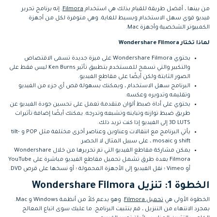
من بينها ، أفضل طريقة للقيام بذلك هي استخدام
Filmora
. إنه برنامج تحرير
فيديو قوي سهل الاستخدام وبسيط للغاية. وهي متوفرة لكل من أجهزة
الكمبيوتر الشخصية وأجهزة Mac.
لماذا تختار Wondershare Filmora
يحتوي Wondershare Filmora على ميزة جديدة تسمى الاقتصاص
والتكبير والتي تسمح للمستخدم بتطبيق تأثير Ken Burns ليس فقط على
الصور الثابتة ولكن أيضًا على مقاطع الفيديو.
البرنامج سهل الاستخدام ، ويمكنك بسهولة قص أي جزء من الفيديو
وتقليمه وتدويره وعكسه.
يحتوي على أداة ضبط ألوان متقدمة تعمل على تحسين جودة الفيديو عن
طريق ضبط توازنه وتباينه وتشبعه وتدرجه. يمكنك أيضًا إضافة تأثيرات
3D LUTS إلى الفيديو إذا كنت تريد ذلك.
يأتي البرنامج مع انتقالات وعناوين وعناصر أخرى مختلفة مثل POP و tilt-
shift و mosaic ، على سبيل المثال لا الحصر.
يمكن مشاركة مقاطع الفيديو التي تم تحريرها من خلال Wondershare
Filmora بعدة طرق تشمل تحميل مقاطع الفيديو مباشرة على YouTube
أو Vimeo ؛ نقل الفيديو إلى الأجهزة المحمولة ؛ أو نسخها على قرص DVD.
الخطوة 1: تنزيل Wondershare Filmora
الخطوة الأولى هي
تحميل Filmora
. وهو يدعم كلاً من أنظمة Windows و Mac.
بمجرد الانتهاء من التنزيل ، قم بتثبيت البرنامج. ما عليك سوى اتباع المعالج