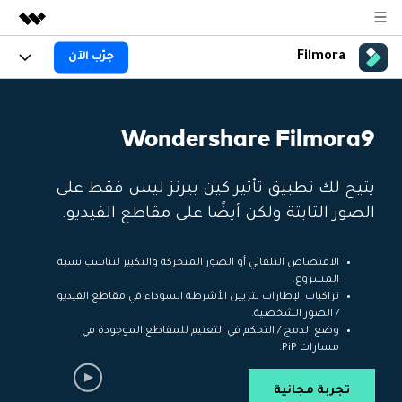
Filmora
جرّب الآن
المنتجات المميزة
الإبداع الرقمي بالذكاء الاصطناعي
المنتجات
الأعمال
منتجات إدارة البيانات
Wondershare Filmora9
نظرة عامة
المنصات
AI
من نحن
الحلول
الجيل القادم من التحرير بالذكاء الاصطناعي
اكتشف الآن >>
Filmora AI
الميزات
يتيح لك تطبيق تأثير كين بيرنز ليس فقط على
غرفة الأخبار
الحلول
جديد
الصور الثابتة ولكن أيضًا على مقاطع الفيديو.
ميزات الذكاء الاصطناعي
Filmora لـ
المتجر
المصادر
معلومات الذكاء الاصطناعي
الاقتصاص التلقائي أو الصور المتحركة والتكبير لتناسب نسبة
حلول الفيديو
المشروع.
الدعم
مركز الدعم
تراكبات الإطارات لتزيين الأشرطة السوداء في مقاطع الفيديو
/ الصور الشخصية.
سلسلة دورات: Master
برنامج الانجازات من
البدء
Filmora
Class
حول
وضع الدمج / التحكم في التعتيم للمقاطع الموجودة في
مسارات PiP.
تطوير مهاراتك في تحرير
احصل على شارات الانجازات
دعم العملاء
الفيديوهات المتقدمة خطوة
للحصول على مكافآت مثيرة
استكشاف
بخطوة
جرّب FILMORA
اشتر الآن
تسجيل الدخول
تجربة مجانية