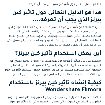
هذا هو الدليل النهائي حول تأثير كين بيرنز الذي يجب أن تعرفه.
هذا هو الدليل النهائي حول تأثير كين
بيرنز الذي يجب أن تعرفه....
تأثير Ken Burns هو تأثير يكرر حركة الكاميرا عند تسجيل مقاطع الفيديو ، والذي
سمي على اسم Ken Burns ، وهو أول مخرج يستخدم النمط المرئي للأفلام
الوثائقية. يضيف التأثير تكبيرًا سلسًا وتحريك أي صورة ثابتة في الفيديو. تجتاح
المقلاة من اليسار إلى اليمين ، بينما يتم تصوير الإمالة من أعلى إلى أسفل. حتى
أدنى حركة يمكن أن تجعل الصور الثابتة تنبض بالحياة.
أين يمكن استخدام تأثير كين بيرنز؟
استخدم كين بيرنز التأثير لأفلامه الوثائقية عندما كان المورد الوحيد المتاح هو
الصور. لقد استخدم تأثيرات التحريك والتكبير / التصغير للحفاظ على اهتمام
الجمهور أثناء مشاهدة الفيديو. في الوقت الحاضر ، يمكن استخدام تأثير كين بيرنز
في حالات مختلفة. يسمح بالانتقال السلس من الصورة الثابتة إلى الفيديو.
كيفية إنشاء تأثير كين بيرنز باستخدام
Wondershare Filmora
هناك عدة طرق للحصول على تأثير كين بيرنز في الصور ومقاطع الفيديو. تتوفر
الكثير من الأدوات في السوق والتي يمكن أن تساعدك في إدارة تأثير كين بيرنز.