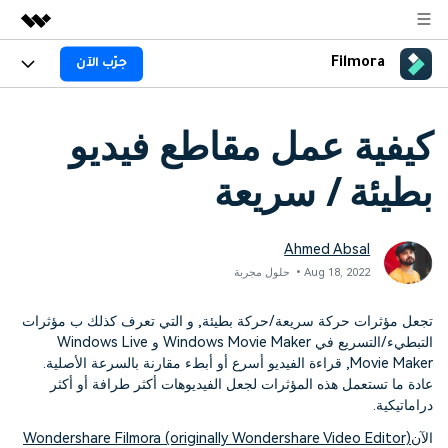
Filmora
جرّب الآن
المنتجات المميزة
الإبداع الرقمي بالذكاء الاصطناعي
المنتجات
الأعمال
كيفية عمل مقاطع فيديو
منتجات إدارة البيانات
نظرة عامة
المنصات
AI
من نحن
بطيئة / سريعة
الحلول
الجيل القادم من التحرير بالذكاء الاصطناعي
Filmora AI
اكتشف الآن >>
الميزات
غرفة الأخبار
الحلول
ميزات الذكاء الاصطناعي
جديد
Ahmed Absal
Filmora لـ
المتجر
المصادر
Aug 18, 2022• حلول مجربة
معلومات الذكاء الاصطناعي
حلول الفيديو
الدعم
مركز الدعم
تجعل مؤثرات حركة سريعة/حركة بطيئة, و التي تعرف كذلك ب مؤثرات
التبطيء/التسريع في Windows Movie Maker و Windows Live
سلسلة دورات: Master
برنامج الانجازات من
Movie Maker, قراءة الفيديو أسرع أو أبطء مقارنة بالسرعة الأصلية.
البدء
Filmora
Class
حول
عادة ما تستعمل هذه المؤثرات لجعل الفيديوهات أكثر طرافة أو أكثر
تطوير مهاراتك في تحرير
احصل على شارات الانجازات
دعم العملاء
دراماتيكية.
الفيديوهات المتقدمة خطوة
للحصول على مكافآت مثيرة
استكشاف
بخطوة
جرّب FILMORA
اشتر الآن
تسجيل الدخول
الآن
Wondershare Filmora (originally Wondershare Video Editor)