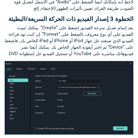
لاحظ أنه بإمكانك أيضا الضغط على "Audio" في الأسفل لتعديل قوة
الصوت, طريقة القراء, تعيين تأثيرات الظهور/الإختفاء, إلخ.
الخطوة 3
إصدار الفيديو ذات الحركة السريعة/البطيئة
بعد إتمام تعديل سرعة الفيديو, إضغط على "Create". يمكنك تثبيت
الفيديو على أي نوع معروف بالضغط على "Format". إن كنت تود قراءة
الفيديو الذي صنعته عل جهاز iPod أو iPhone أو iPad الخاص بك, فاضغط
على "Device" ثم إختر أيقونة الجهاز الخاص بك. يمكنك أيضا نشر
فيديوهاتك مباشرة على YouTube أو تسجيل الفيديو عل إسطوانة DVD.