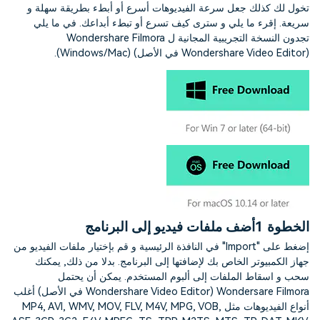
التعاون
تخول لك كذلك جعل سرعة الفيديوهات أسرع أو أبطء بطريقة سهلة و
سريعة. إقرء ما يلي و سترى كيف تسرع أو تبطء أبداعك. في ما يلي
تجدون النسخة التجريبية المجانية ل Wondershare Filmora
رؤى التحرير
إنشاء تأثيرات خاصة بنفسك
search
(Wondershare Video Editor في الأصل) (Windows/Mac).
تعلم المعرفة الأساسية في تحرير
اكتشف كيفية إنشاء تأثيرات خاصة
الفيديو
تابع Filmora على:
Blog
الخطوة 1
أضف ملفات فيديو إلى البرنامج
إضغط على "Import" في النافذة الرئيسية و قم بإختيار ملفات الفيديو من
جهاز الكمبيوتر الخاص بك لإضافتها إلى البرنامج. بدلا من ذلك, يمكنك
سحب و اسقاط الملفات إلى ألبوم المستخدم. يمكن أن يحتمل
Wondersare Filmora (Wondershare Video Editor في الأصل) أغلب
أنواع الفيديوهات مثل MP4, AVI, WMV, MOV, FLV, M4V, MPG, VOB,