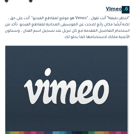
Vimeo
6.
"انتظر دقيقة!" أنت تقول ، "Vimeo هو موقع لمقاطع الفيديو". أنت على حق ،
لكنه أيضًا مكان رائع للبحث عن الموسيقى المجانية لمقاطع الفيديو. تأكد من
استخدام التفاصيل المقدمة مع كل تنزيل عند تسجيل اسم الفنان ، وستكون
الأغنية ملكك لاستخدامها كما يحلو لك.