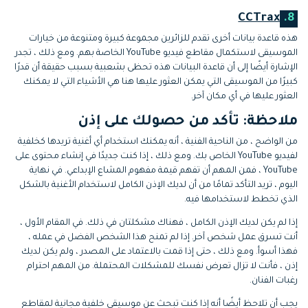
CCTrax
8.
هذه قاعدة بيانات أخرى تقدم للزائرين مجموعة كبيرة ومتنوعة من خيارات
الموسيقى لاستكمال مقاطع فيديو YouTube الخاصة بهم. ومع ذلك ، تجدر
الإشارة أيضًا إلى أن قاعدة البيانات هذه تحظى بشعبية بسبب حقيقة أن قدرًا
كبيرًا من الموسيقى التي يمكن العثور عليها هنا هي الأشياء التي لا يمكنك
العثور عليها في أي مكان آخر.
ملاحظة: تأكد من حصولك على إذن
من الواضح ، من الناحية الفنية ، أنه يمكنك استخدام أي أغنية تريدها كخلفية
لفيديو YouTube الخاص بك. ومع ذلك ، إذا كنت جديدًا في إنشاء محتوى على
YouTube ، فمن المهم أن تفهم قيمة مفهوم المشاع الإبداعي. في نهاية
اليوم ، تريد التأكد تمامًا من أن لديك الإذن الكامل لاستخدام الأغنية بالشكل
الذي تخطط لاستخدامها فيه.
إذا لم يكن لديك الإذن الكامل ، فهناك مشكلتان في ذلك. في المقام الأول ،
أنت تسرق عمل شخص آخر. إذا لم تمنح هذا الشخص الفضل في عمله ،
فهذا أسوأ. ومع ذلك ، حتى إذا قمت بالاعتماد على المصدر ، ولم يكن لديك
إذن ، فأنت لا تزال تعرض نفسك للمشكلات المحتملة. من المهم احترام
رغبات الفنان.
يجب أن تلاحظ أيضًا أنه إذا كنت تبحث عن موسيقى خلفية مجانية لمقاطع