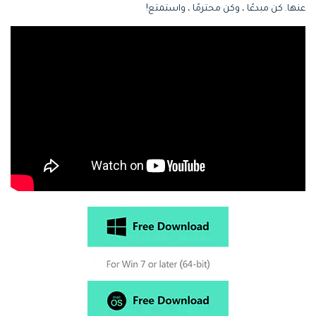
عنها. كن مبدعًا ، وكن محترمًا ، واستمتع!