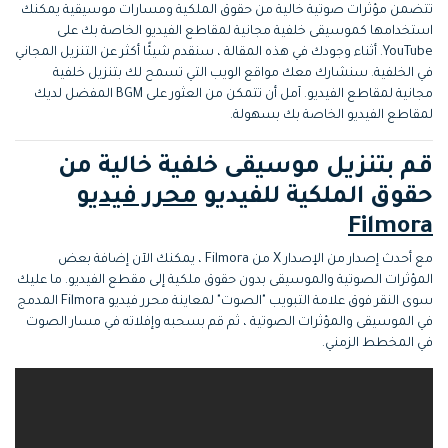
التعاون
تتضمن مؤثرات صوتية خالية من حقوق الملكية ومسارات موسيقية يمكنك
استخدامها كموسيقى خلفية مجانية لمقاطع الفيديو الخاصة بك على
YouTube. أثناء وجودك في هذه المقالة ، سنقدم شيئًا أكثر عن التنزيل المجاني
رؤى التحرير
إنشاء تأثيرات خاصة
search
في الخلفية. سنشارك معك مواقع الويب التي تسمح لك بتنزيل خلفية
بنفسك
تعلم المعرفة الأساسية في تحرير
مجانية لمقاطع الفيديو. آمل أن تتمكن من العثور على BGM المفضل لديك
اكتشف كيفية إنشاء تأثيرات خاصة
الفيديو
لمقاطع الفيديو الخاصة بك بسهولة.
تابع Filmora على:
قم بتنزيل موسيقى خلفية خالية من
Blog
حقوق الملكية للفيديو
محرر فيديو
Filmora
مع أحدث إصدار من الإصدار X من Filmora ، يمكنك الآن إضافة بعض
المؤثرات الصوتية والموسيقى بدون حقوق ملكية إلى مقطع الفيديو. ما عليك
سوى النقر فوق علامة التبويب "الصوت" لمعاينة محرر فيديو Filmora المدمج
في الموسيقى والمؤثرات الصوتية ، ثم قم بسحبه وإفلاته في مسار الصوت
في المخطط الزمني.