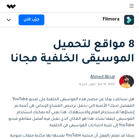
Filmora
جرّب الآن
المنتجات المميزة
الإبداع الرقمي بالذكاء الاصطناعي
المنتجات
الأعمال
منتجات إدارة البيانات
8 مواقع لتحميل
نظرة عامة
المنصات
AI
من نحن
الموسيقى الخلفية مجانا
الحلول
الجيل القادم من التحرير بالذكاء الاصطناعي
اكتشف الآن >>
Filmora AI
الميزات
غرفة الأخبار
الحلول
جديد
ميزات الذكاء الاصطناعي
Ahmed Absal
Filmora لـ
المتجر
المصادر
Jan 10, 2024• حلول مجربة
معلومات الذكاء الاصطناعي
حلول الفيديو
الدعم
مركز الدعم
هل تساءلت يومًا عن مصدر هذه الموسيقى الخلفية على فيديو YouTube
المفضل لديك؟ الأغنية التي تحمل ترخيص المشاع الإبداعي هي أغنية تم
سلسلة دورات: Master
برنامج الانجازات من
إنشاؤها للاستخدام العام والاستهلاك. هذا يعني أنه يمكنك استخدام
البدء
Filmora
Class
حول
الموسيقى كيفما تشاء. هذا هو المكان الذي تميل فيه أفضل مقاطع فيديو
تطوير مهاراتك في تحرير
احصل على شارات الانجازات
دعم العملاء
YouTube إلى تلبية احتياجات الموسيقى في الخلفية.
الفيديوهات المتقدمة خطوة
للحصول على مكافآت مثيرة
استكشاف
بخطوة
جرّب FILMORA
اشتر الآن
تسجيل الدخول
بينما قد تعلم بالفعل أن منصة YouTube نفسها بها مكتبة ملفات صوتية