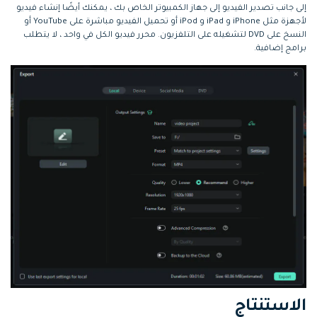
إلى جانب تصدير الفيديو إلى جهاز الكمبيوتر الخاص بك ، يمكنك أيضًا إنشاء فيديو
لأجهزة مثل iPhone و iPad و iPod أو تحميل الفيديو مباشرة على YouTube أو
النسخ على DVD لتشغيله على التلفزيون. محرر فيديو الكل في واحد ، لا يتطلب
برامج إضافية.
الاستنتاج