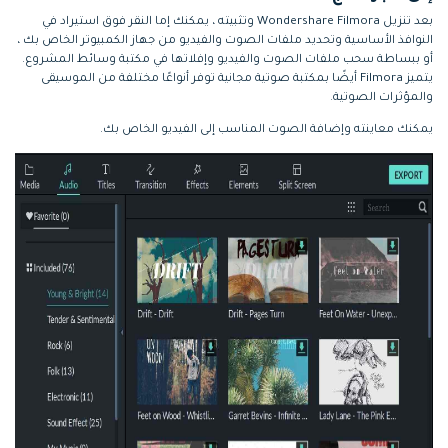
بعد تنزيل Wondershare Filmora وتثبيته ، يمكنك إما النقر فوق استيراد في
النوافذ الأساسية وتحديد ملفات الصوت والفيديو من جهاز الكمبيوتر الخاص بك ،
أو ببساطة سحب ملفات الصوت والفيديو وإفلاتها في مكتبة وسائط المشروع.
يتميز Filmora أيضًا بمكتبة صوتية مجانية توفر أنواعًا مختلفة من الموسيقى
والمؤثرات الصوتية.
يمكنك معاينته وإضافة الصوت المناسب إلى الفيديو الخاص بك.