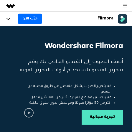
Filmora
جرّب الآن
المنتجات المميزة
الإبداع الرقمي بالذكاء الاصطناعي
المنتجات
الأعمال
منتجات إدارة البيانات
Wondershare Filmora
نظرة عامة
المنصات
AI
من نحن
الحلول
الجيل القادم من التحرير بالذكاء الاصطناعي
اكتشف الآن >>
Filmora AI
الميزات
أضف الصوت إلى الفيديو الخاص بك وقم
غرفة الأخبار
الحلول
جديد
بتحرير الفيديو باستخدام أدوات التحرير القوية.
ميزات الذكاء الاصطناعي
Filmora لـ
المتجر
المصادر
معلومات الذكاء الاصطناعي
قم بتحرير الصوت بشكل منفصل عن طريق فصله عن
حلول الفيديو
الفيديو
الدعم
مركز الدعم
قم بتحسين مقاطع الفيديو بأكثر من 300 تأثير مذهل
أكثر من 50 مؤثرًا صوتيًا وموسيقى بدون حقوق ملكية
سلسلة دورات: Master
برنامج الانجازات من
البدء
Filmora
Class
حول
تطوير مهاراتك في تحرير
احصل على شارات الانجازات
تجربة مجانية
دعم العملاء
الفيديوهات المتقدمة خطوة
للحصول على مكافآت مثيرة
استكشاف
بخطوة
جرّب FILMORA
اشتر الآن
تسجيل الدخول