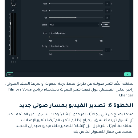
يمكنك أيضًا تغيير صوتك عن طريق ضبط درجة الصوت أو سرعة الملف الصوتي ،
راجع الدليل التفصيلي حول
كيفية تغيير الصوت باستخدام برنامج Filmora Voice
Changer
الخطوة 6: تصدير الفيديو بمسار صوتي جديد
عندما يصبح كل شيء جاهزًا ، انقر فوق "إنشاء" وحدد "تنسيق". من القائمة ، اختر
أي تنسيق تريده كتنسيق الإخراج. إذا لزم الأمر ، قم أيضًا بتغيير الإعدادات
المتقدمة. أخيرًا ، انقر فوق الزر "إنشاء" لتصدير ملف فيديو جديد إلى المجلد
المحدد على جهاز الكمبيوتر الخاص بك.