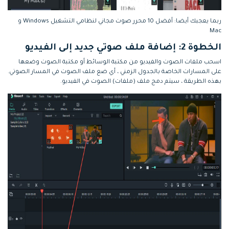
ربما يعجبك أيضا: أفضل 10 محرر صوت مجاني لنظامي التشغيل Windows و
Mac
الخطوة 2: إضافة ملف صوتي جديد إلى الفيديو
اسحب ملفات الصوت والفيديو من مكتبة الوسائط أو مكتبة الصوت وضعها
على المسارات الخاصة بالجدول الزمني ، أي ضع ملف الصوت في المسار الصوتي.
بهذه الطريقة ، سيتم دمج ملف (ملفات) الصوت في الفيديو.