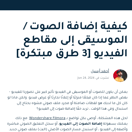
التعاون
رؤى التحرير
إنشاء تأثيرات خاصة
search
بنفسك
كيفية إضافة الصوت /
تعلم المعرفة الأساسية في تحرير
اكتشف كيفية إنشاء تأثيرات خاصة
الفيديو
الموسيقى إلى مقاطع
تابع Filmora على:
الفيديو [3 طرق مبتكرة]
Blog
أحمد أبسل
نشرت في Jun 24, 2024
يمكن أن يكون للصوت أو الموسيقى في الفيديو تأثير كبير على تصورنا للفيديو -
بغض النظر عما إذا كان فيلمًا منزليًا أو إعلانًا تجاريًا أو عرض فيديو. ولكن ماذا لو
كان كل ما لديك هو لقطات صامتة أو مجرد ملف صوتي مشوه يحتاج إلى
استبدال وفي هذا الوقت ، تريد حقًا إضافة صوت إلى الفيديو؟
لحل هذه المشكلة ، أوصي بكل تواضع بـ
Wondershare Filmora
. مع ذلك
يمكنك بسهولة
إضافة الصوت إلى الفيديو
، أو سجل التعليق الصوتي مباشرة
وأضفه إلى الفيديو ، أو استبدل مسار الصوت الأصلي (البث) بملف صوتي جديد.