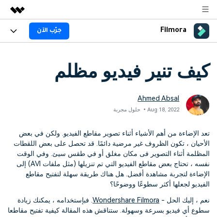
Filmora
جرّب الآن
المنتجات المميزة
الإبداع الرقمي بالذكاء الاصطناعي
المنتجات
الأعمال
كيف تنير فيديو مظلم
منتجات إدارة البيانات
نظرة عامة
المنصات
AI
من نحن
الحلول
الجيل القادم من التحرير بالذكاء الاصطناعي
Filmora AI
اكتشف الآن >>
الميزات
Ahmed Absal
غرفة الأخبار
الحلول
Aug 18, 2022• حلول مجربة
ميزات الذكاء الاصطناعي
جديد
Filmora لـ
المتجر
المصادر
تعد الإضاءة من أهم الأشياء أثناء تصوير مقاطع الفيديو. ولكن في بعض
معلومات الذكاء الاصطناعي
الأحيان ، تكون الظروف غير مرضية دائمًا. قد تحصل على بعض اللقطات
حلول الفيديو
الدعم
المظلمة أثناء التصوير فى مكان مغلق أو في طقس سيئ. وفي الوقت
مركز الدعم
نفسه ، تحتاج بعض مقاطع الفيديو التي تم تنزيلها (مثل ملفات AVI) إلى
سلسلة دورات: Master
برنامج الانجازات من
الإضاءة لتجربة مشاهدة أفضل. هل هناك طريقة سهلة لتفتيح مقاطع
البدء
Filmora
Class
حول
الفيديو لجعلها أكثر سطوعًا ووضوحًا؟
تطوير مهاراتك في تحرير
احصل على شارات الانجازات
دعم العملاء
الفيديوهات المتقدمة خطوة
للحصول على مكافآت مثيرة
نعم ، إليك الحل -
Wondershare Filmora
. فبإستخدامه ، يمكنك زيادة
استكشاف
بخطوة
جرّب FILMORA
اشتر الآن
تسجيل الدخول
سطوع أي فيديو بسرعة وسهولة. ستناقش هذه المقالة كيفية تفتيح مقاطعا