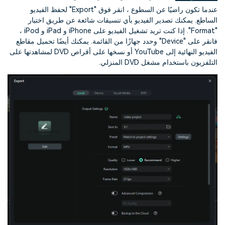
عندما تكون راضيًا عن السطوع ، انقر فوق "Export" لحفظ الفيديو
الساطع. يمكنك تصدير الفيديو بأي تنسيقات شائعة عن طريق اختيار
"Format". إذا كنت تريد تشغيل الفيديو على iPhone و iPad و iPod ،
فانقر على "Device" وحدد جهازًا من القائمة. يمكنك أيضًا تحميل مقاطع
الفيديو النهائية إلى YouTube أو نسخها على أقراص DVD لمشاهدتها على
التلفزيون باستخدام مشغل DVD المنزلي.