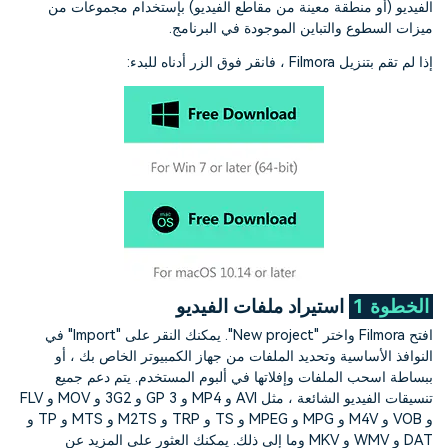
التعاون
الفيديو (أو منطقة معينة من مقاطع الفيديو) بإستخدام مجموعات من
ميزات السطوع والتباين الموجودة في البرنامج.
رؤى التحرير
إنشاء تأثيرات خاصة بنفسك
search
إذا لم تقم بتنزيل Filmora ، فانقر فوق الزر أدناه للبدء:
تعلم المعرفة الأساسية في تحرير
اكتشف كيفية إنشاء تأثيرات خاصة
الفيديو
تابع Filmora على:
Blog
الخطوة 1
استيراد ملفات الفيديو
افتح Filmora واختر "New project". يمكنك النقر على "Import" في
النوافذ الأساسية وتحديد الملفات من جهاز الكمبيوتر الخاص بك ، أو
ببساطة اسحب الملفات وإفلاتها في ألبوم المستخدم. يتم دعم جميع
تنسيقات الفيديو الشائعة ، مثل AVI و MP4 و 3 GP و 3G2 و MOV و FLV
و VOB و M4V و MPG و MPEG و TS و TRP و M2TS و MTS و TP و
DAT و WMV و MKV وما إلى ذلك. يمكنك العثور على المزيد عن