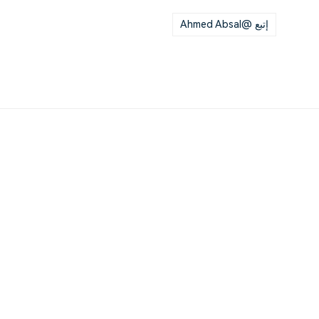
إتبع @Ahmed Absal