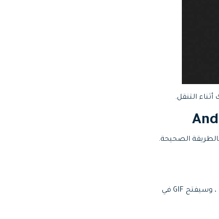
لقيام بذلك بالطريقة الصحيحة.
2. انتقل إلى ملف GIF الذي أعجبك كثيرًا وتريد تنزيله. اضغط على رابط GIF في تطبيق Facebook ، وسيفتح GIF في