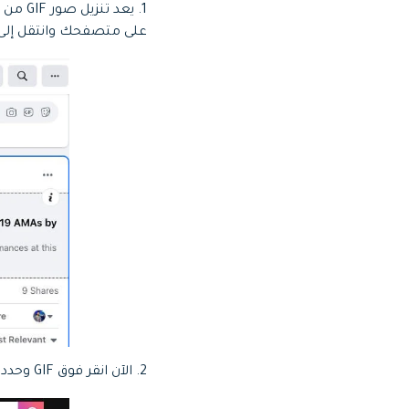
على متصفحك وانتقل إلى ملف GIF الذي تر
2. الآن انقر فوق GIF وحدد لفتحه في نافذة متصفح أخرى.