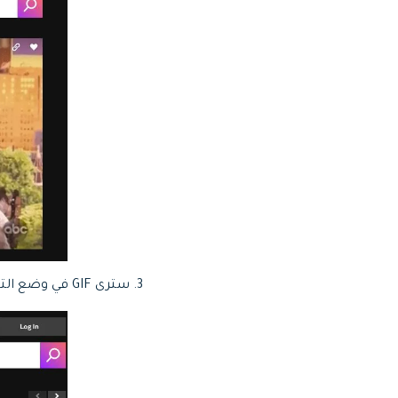
3. سترى GIF في وضع التشغيل على الموقع الفعلي ، انقر بزر الماوس الأيمن على GIF واختر