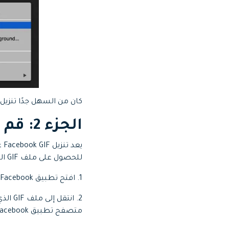
كان من السهل جدًا تنزيل Facebook GIF على جهاز الكمبيوتر الخاص بك ومشاركته مع أصدقائك أثناء التنق
الجزء 2: قم بتنزيل GIF من Facebook على Android
للحصول على ملف GIF المفضل لديك على جهاز Android ، اتبع الخطوات أدناه.
1. افتح تطبيق Facebook على هاتف Android.
متصفح تطبيق Facebook.