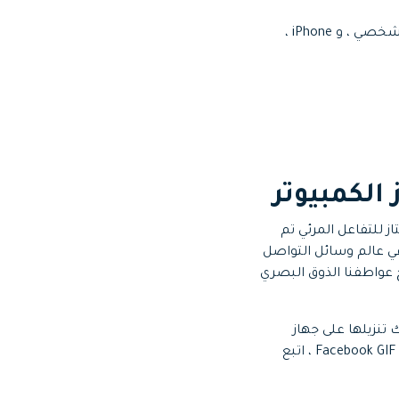
لقد جئت إلى المكان المناسب. فيما يلي سنتعرف على بعض الطرق لتنزيل GIF على الكمبيوتر الشخصي ، و iPhone ،
تاز للتفاعل المرئي تم
في عالم وسائل التواصل
تجعلنا نرغب في المشاركة ، والحزن يساعدنا على التواصل ، وصور GIF تمنح عواطفنا الذوق البصري
لا يمكنك تنزيلها على جهاز
الكمبيوتر الخاص بك. لمساعدتك على مشاركة عواطفك بسهولة على العالم الاجتماعي وتنزيل Facebook GIF ، اتبع