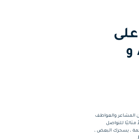
ة تنزيل GIF من Facebook على
الكمبيوتر الشخصي و Android و
Fa على الأشخاص التواصل والمشاركة مع العائلة والأصدقاء. تجمع صور GIF بين المشاعر والعواطف
ر قوة. تغمر الجماهير الرقمية بالصور والمحتوى المرئي مما يجعل صور GIF حلاً مثاليًا للتواصل
ن بين تلك الملايين من صور GIF التي تطفو على منصة Facebook الضخمة ، يسحرك البعض ،