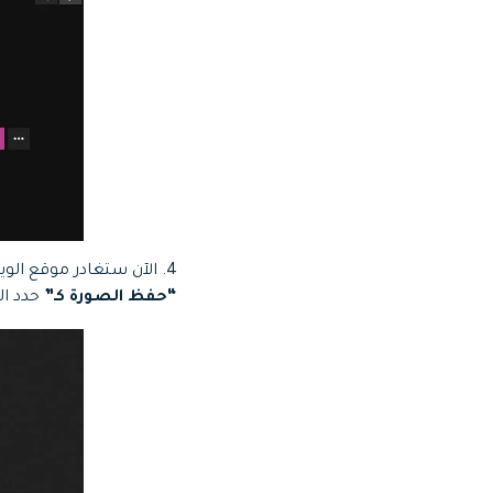
4. الآن ستغادر موقع الويب وستظهر مع محتوى GIF فقط ، انقر بزر الماوس الأيمن على GIF مرة أخرى وسترى الخيار
“حفظ الصورة كـ”
حدد الخيار. سي