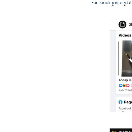
1. يعد تنزيل صور GIF من Facebook على جهاز الكمبيوتر أو نظام Mac عملية بسيطة ومباشرة. افتح موقع Facebook