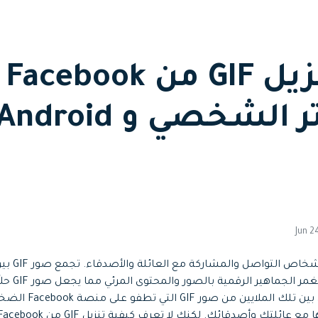
جميع الميزات >
تحميل مجاني
كيفي
تحميل مجاني
يسهّل cebook
لجعل الاتصال أكث
الاجتماعي. ومع ذلك ، م