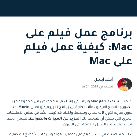
التعاون
رؤى التحرير
إنشاء تأثيرات خاصة
search
بنفسك
تعلم المعرفة الأساسية في تحرير
اكتشف كيفية إنشاء تأثيرات خاصة
الفيديو
برنامج عمل فيلم على
Mac: كيفية عمل فيلم
تابع Filmora على:
Blog
على Mac
أحمد أبسل
نشرت في Jun 24, 2024
إذا كنت تستخدم جهاز Mac وترغب في إنشاء فيلم مخصص من مجموعة من
الصور ومقاطع الفيديو ، فأنت بحاجة إلى برنامج تحرير فيديو فعال.
iMovie
قد
يكون خيارك الأول لأنه مجاني وبسيط. ولكنك قد ترغب أيضًا في بعض التطبيقات
الأخرى التي يمكن أن تقدمها لك
المزيد من الميزات والضوابط
. لحسن الحظ ،
هناك العديد من البدائل لـ iMovie في السوق.
لذا ، لمساعدتك في إنشاء فيلم على Mac بسهولة وسرعة ، سأوضح لك كيفية