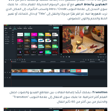
يتيح لك Filmora لنظام التشغيل Mac إضافة تسمية توضيحية بأكثر من
200
العناوين وأنماط النص
مع أو بدون الرسوم المتحركة. للقيام بذلك ، ما عليك
سوى التبديل إلى علامة التبويب Intro / Credit واسحب التأثيرات إلى المكان الذي
تريد ظهورها فيه. ثم انقر نقرًا مزدوجًا وانتقل إلى "Title" لإدخال كلماتك أو تغيير
الخط والحجم واللون للنصوص.
Transition:
يمكنك أيضًا إضافة انتقالات بين مقاطع الفيديو والصوت لجعل
الفيلم أكثر احترافية. ما عليك سوى الانتقال إلى علامة التبويب "Transition"
والاختيار من بين أكثر من 60 تأثير انتقال.