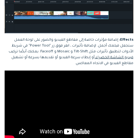
Effects:
إضافة مؤثرات خاصة إلى مقاطع الفيديو والصور على لوحة العمل
ستجعل فيلمك أجمل. لإضافة تأثيرات ، انقر فوق زر "Power Tool" في شريط
الأدوات لتطبيق تأثيرات مثل Tilt-Shift و Mosaic و Faceoff. يمكنك أيضًا تركيب
فيديو الشاشة الخضراء
أو إبطاء سرعة الفيديو أو تقديمها بسرعة أو تشغيل
مقاطع الفيديو في الاتجاه المعاكس.