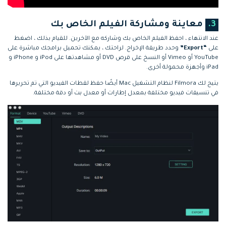
3.
معاينة ومشاركة الفيلم الخاص بك
عند الانتهاء ، احفظ الفيلم الخاص بك وشاركه مع الآخرين. للقيام بذلك ، اضغط
على
“Export”
وحدد طريقة الإخراج. لراحتك ، يمكنك تحميل برامجك مباشرة على
YouTube أو Vimeo أو النسخ على قرص DVD أو مشاهدتها على iPod و iPhone و
iPad وأجهزة محمولة أخرى.
يتيح لك Filmora لنظام التشغيل Mac أيضًا حفظ لقطات الفيديو التي تم تحريرها
في تنسيقات فيديو مختلفة بمعدل إطارات أو معدل بت أو دقة مختلفة.