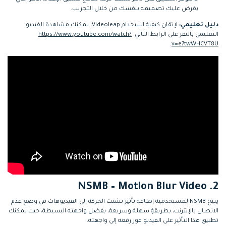
يفرض عليك تصميمه بنفسك من خلال التجريب.
دليل تعليمي:
لإتقان كيفية استخدام Videoleap، يمكنك مشاهدة الفيديو
التعليمي بالنقر على الرابط التالي:
https://www.youtube.com/watch?
.
v=e7twWHCVT8U
2. NSMB – Motion Blur Video
يتيح NSMB لمستخدميه إضافة تأثير تشتت الحركة إلى الفيديوهات في وضع عدم
الاتصال بالإنترنت، بطريقةٍ سهلة وسريعة، بفضل واجهته البسيطة، حيث يمكنك
تطبيق هذا التأثير على الفيديو فور رفعه إلى واجهته.