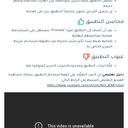
يَشغُل التطبيق سعة تخزين متواضعة على جهازك لبساطته وصغر
حجمه.
إن تحميل أكثر من مليون شخصاً للتطبيق يدل على كفاءته.
محاسن التطبيق
بعد أن تُضاف إلى التطبيق ميزة "Preview" سيَسهُل على مستخدميه
معاينة تصاميمهم النهائية.
إمكانية ضبط شدة تأثير تشتت الحركة بعد تطبيقه باستخدام شريط
التمرير الخاص به.
عيوب التطبيق
قلَّة خيارات التطبيق ومحدودية ميزات التحرير المتوفرة فيه.
دليل تعليمي:
إن أحببت التعرُّف على كيفية استخدام التطبيق، يمكنك مشاهدة
الفيديو التعليمي البسيط على الرابط التالي:
.
https://www.youtube.com/shorts/Nm_xEMQc6zg