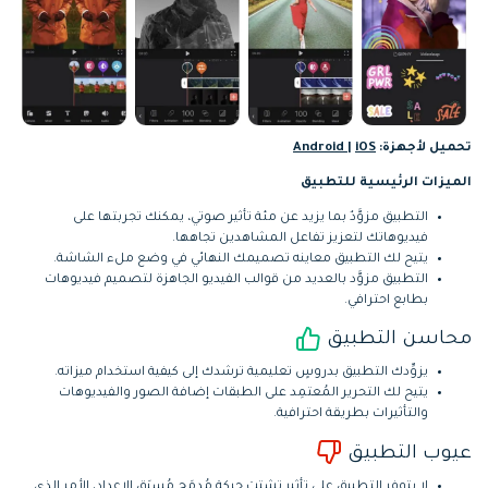
تحميل لأجهزة:
iOS
|
Android
الميزات الرئيسية للتطبيق
التطبيق مزوَّدٌ بما يزيد عن مئة تأثير صوتي، يمكنك تجربتها على
فيديوهاتك لتعزيز تفاعل المشاهدين تجاهها.
يتيح لك التطبيق معاينه تصميمك النهائي في وضع ملء الشاشة.
التطبيق مزوَّد بالعديد من قوالب الفيديو الجاهزة لتصميم فيديوهات
بطابع احترافي.
محاسن التطبيق
يزوِّدك التطبيق بدروسٍ تعليمية ترشدك إلى كيفية استخدام ميزاته.
يتيح لك التحرير المُعتمِد على الطبقات إضافة الصور والفيديوهات
والتأثيرات بطريقة احترافية.
عيوب التطبيق
لا يتوفر التطبيق على تأثير تشتت حركة مُدمَج مُسبَق الإعداد، الأمر الذي