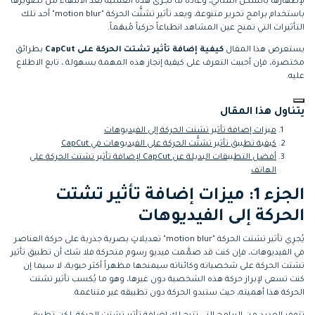
لإظهارها بالشكل المثالي، وعادة ما تُجرَى هذه العملية بعد الانتهاء من تصويرها
التعاون
باستخدام برامج تحرير متنوعة، ويعد تأثير تشتُّت الحركة "motion blur" أحد تلك
التأثيرات التي تمنح عين المشاهد انطباعاً حركياً مُبهَماً.
رؤى التحرير
إنشاء تأثيرات خاصة
search
يستعرض هذا المقال
كيفية إضافة تأثير تشتت الحركة على CapCut
بطرائق
بنفسك
تعلم المعرفة الأساسية في تحرير
مختصرة، فإن أحببت التعرف على كيفية إنجاز هذه المهمة بسهولة ، تابع الاطلاع
اكتشف كيفية إنشاء تأثيرات خاصة
الفيديو
عليه.
تابع Filmora على:
يتناول هذا المقال
ميزات إضافة تأثير تشتت الحركة إلى الفيديوهات
Blog
كيفية تطبيق تأثير تشتُّت الحركة على الفيديوهات في CapCut
أفضل التطبيقات البديلة عن CapCut لإضافة تأثير تشتت الحركة على
الهاتف
الجزء 1: ميزات إضافة تأثير تشتت
الحركة إلى الفيديوهات
يُجرِي تأثير تشتت الحركة "motion blur" تعديلاتٍ بصرية جذرية على حركة العناصر
في الفيديوهات، فإن كنت قد صمَّمت فيديو رسوم متحركة فلا شك أن تطبيق تأثير
تشتت الحركة على شخصياته وكائناته سيمنحها مظهراً أكثر حيوية، لا سيما إن
كنت تسعى لإبراز حركة هذه الشخصية دون غيرها، وهو ما يُكسب تأثير تشتت
الحركة هذا أهميته، حيث ستبدو الحركة دون تطبيقه غير متناغمة.