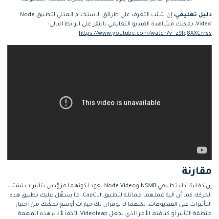
دليل تعليمي:
إن شئت التعرف على طرائق الاستخدام المثلى لتطبيق Node
Video، يمكنك مشاهدة الفيديو التعليمي بالنقر على الرابط التالي:
.
https://www.youtube.com/watch?v=z9lq8XXCmss
مقارنة
إن كفاءة أداء تطبيقي NSMB وNode Video تعود لكونهما مزوَّدين بتأثيرات تشتت
الحركة، كما أن آلية عملهما مماثلة لتطبيق CapCut، ما يسهِّل عليك تطبيق هذه
التأثيرات على الفيديوهات، لكنهما لا يوفران لك خيارات أوسع تمكِّنك من اختيار
منطقة التأثير أو كثافته، الأمر الذي يجعل Videoleap الأكفأ لأداء هذه المهمة