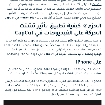
تتوفر العديد من البرامج التي تتيح لك إضافة تأثير تشتت الحركة، لكن تطبيق
CapCut
الاحترافي أكثرها كفاءة لإنجاز هذه المهمة، فهو مزوَّدٌ بنموذجٍ مُسبَق
التصميم لتأثير تشتت الحركة، يمكنك إضافته إلى فيديوهاتك مباشرةً، فإن كنت
من مستخدمي CapCut، سارع إلى ترقيته إلى النسخة الأحدث لتجربة هذا التأثير
المُدمَج فيه، وتابع قراءة المقال لتتعرَّف أكثر على تأثير
blur في CapCut
motion
.
الجزء 2: كيفية تطبيق تأثير تشتت
الحركة على الفيديوهات في CapCut
إن كنت متلهفاً لتطبيق تأثير تشتت الحركة باستخدام CapCut، فلا شك أنك تدرك
شعبية محرر الفيديوهات هذا باعتباره خاصاً بتطبيق TikTok، حيث يتيح لك CapCut
تصميم فيديوهات ذات مظهرٍ احترافي، لذلك، سيتناول هذا الجانب من المقال
كيفية إضافة تأثير تشتت الحركة في CapCut
على هواتف iPhone وAndroid.
على iPhone
يمكنك تحميل CapCut بسهولة من موقع
App Store
وتثبيته على iPhone، ثم
استخدامه لإضافة تأثير تشتت الحركة إلى فيديوهاتك متَّبعاً الخطوات التالية:
الخطوة 1
بعد إضافة الفيديو المُراد تعديله إلى CapCut، انقر عليه لتحديده ثم مرر
بإصبعك على الشاشة نحو الجهة اليمنى حتى يظهر خيار تشتت الحركة "Motion
Blur"، ثم انقر عليه وزِد شدة التشتُّت"Blur" والدمج "Blend" بما ينسجم مع رؤيتك
الفنية، كما يمكنك رفع شدة الدمج بالمثل.