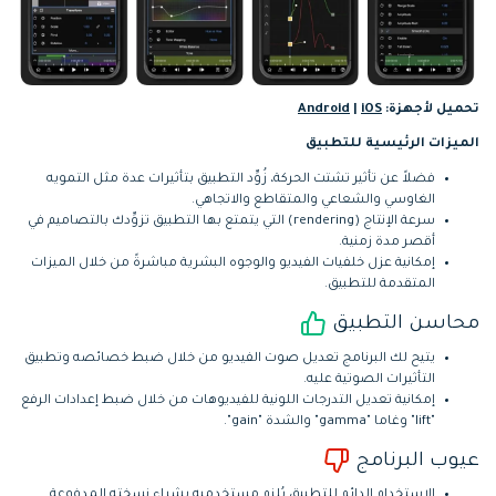
تحميل لأجهزة:
iOS
|
Android
الميزات الرئيسية للتطبيق
فضلاً عن تأثير تشتت الحركة، زُوِّد التطبيق بتأثيرات عدة مثل التمويه
الغاوسي والشعاعي والمتقاطع والاتجاهي.
سرعة الإنتاج (rendering) التي يتمتع بها التطبيق تزوِّدك بالتصاميم في
أقصر مدة زمنية.
إمكانية عزل خلفيات الفيديو والوجوه البشرية مباشرةً من خلال الميزات
المتقدمة للتطبيق.
محاسن التطبيق
يتيح لك البرنامج تعديل صوت الفيديو من خلال ضبط خصائصه وتطبيق
التأثيرات الصوتية عليه.
إمكانية تعديل التدرجات اللونية للفيديوهات من خلال ضبط إعدادات الرفع
"lift" وغاما "gamma" والشدة "gain".
عيوب البرنامج
الاستخدام الدائم للتطبيق يُلزِم مستخدميه بشراء نسخته المدفوعة.