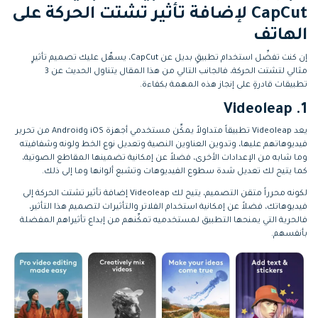
CapCut لإضافة تأثير تشتت الحركة على
الهاتف
إن كنت تفضِّل استخدام تطبيقٍ بديل عن CapCut، يسهِّل عليك تصميم تأثيرٍ
مثالي لتشتت الحركة، فالجانب التالي من هذا المقال يتناول الحديث عن 3
تطبيقات قادرةٍ على إنجاز هذه المهمة بكفاءة.
1. Videoleap
يعد Videoleap تطبيقاً متداولاً يمكِّن مستخدمي أجهزة iOS وAndroid من تحرير
فيديوهاتهم عليها، وتدوين العناوين النصية وتعديل نوع الخط ولونه وشفافيته
وما شابه من الإعدادات الأخرى، فضلاً عن إمكانية تضمينها المقاطع الصوتية،
كما يتيح لك تعديل شدة سطوع الفيديوهات وتشبع ألوانها وما إلى ذلك.
لكونه محرراً متقن التصميم، يتيح لك Videoleap إضافة تأثير تشتت الحركة إلى
فيديوهاتك، فضلاً عن إمكانية استخدام الفلاتر والتأثيرات لتصميم هذا التأثير،
فالحرية التي يمنحها التطبيق لمستخدميه تمكِّنهم من إبداع تأثيراهم المفضلة
بأنفسهم.