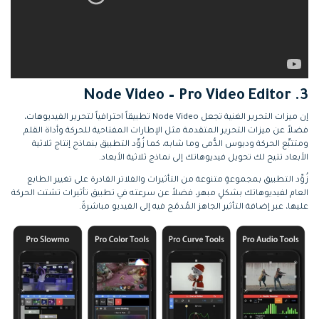
3. Node Video – Pro Video Editor
إن ميزات التحرير الغنية تجعل Node Video تطبيقاً احترافياً لتحرير الفيديوهات،
فضلاً عن ميزات التحرير المتقدمة مثل الإطارات المفتاحية للحركة وأداة القلم
ومتتبِّع الحركة ودبوس الدُّمى وما شابه، كما زُوِّد التطبيق بنماذج إنتاج ثلاثية
الأبعاد تتيح لك تحويل فيديوهاتك إلى نماذج ثلاثية الأبعاد.
زُوِّد التطبيق بمجموعةٍ متنوعة من التأثيرات والفلاتر القادرة على تغيير الطابع
العام لفيديوهاتك بشكلٍ مبهر، فضلاً عن سرعته في تطبيق تأثيرات تشتت الحركة
عليها، عبر إضافة التأثير الجاهز المُدمَج فيه إلى الفيديو مباشرةً.