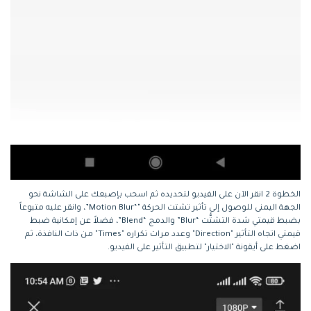
الخطوة 2
انقر الآن على الفيديو لتحديده ثم اسحب بإصبعك على الشاشة نحو
الجهة اليمنى للوصول إلى تأثير تشتت الحركة "“Motion Blur”، وانقر عليه متبوعاً
بضبط قيمتي شدة التشتُّت “Blur” والدمج “Blend”، فضلاً عن إمكانية ضبط
قيمتي اتجاه التأثير "Direction" وعدد مرات تكراره "Times" من ذات النافذة، ثم
اضغط على أيقونة "الاختيار" لتطبيق التأثير على الفيديو.