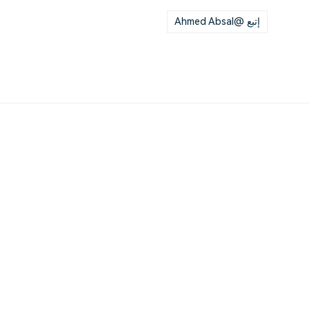
إتبع @Ahmed Absal