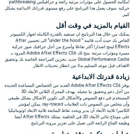
امكانية الحصول على مؤثرات مرئية رائعة و جرافيكس pathbreaking
التعاون
حركية. سوف يعمل هذا البرنامج على رفع مستوى قدراتك الابداعية بشكل
كبير.
رؤى التحرير
إنشاء تأثيرات خاصة بنفسك
search
القيام بالمزيد في وقت أقل
تعلم المعرفة الأساسية في تحرير
اكتشف كيفية إنشاء تأثيرات خاصة
الفيديو
يمكنك من خلال هذا البرنامج ان تستفيد بالقدرة الكاملة لجهاز الكمبيوتر
الخاص بك حيث أدت قائمة " under the hood" الى تحسين After
تابع Filmora على:
Effects لينتج اصدارا أكثر تفاعلا وأسرع من أجل جرافيك صور جركية
مميزة ومؤثرات مرئية. يتيح لك Adobe After Effects CS6 المزود بـ
Blog
Global Performance Cache جديد ،تخزين المراجعة الخاصة بك وتحقيق
الاهداف قبل موعد التسليم بدلا من انتظار تحديثات الاطار.
زيادة قدرتك الابداعية
يوفر Adobe After Effects CS6 العديد من الخصائص المساعدة الجديدة
من أجل دعم وتحقيق ما تتخيله. يهدف المحرك الثلاثي الأبعاد 3D
المستخدم في دفع النصوص والأشكال الى تكوين الأشكال بشكل طبيعي
وأن يتخلص من النصوص ذات العلامات ray-traced. يمكن لمؤشر
الكاميرا ثلاثية الأبعاد أن يدير ويحدد نقاط المتابعة ثلاثية الابعاد اوتوماتيكيا
على مونتاج ثنائي الأبعاد 2D في الخلفية. يمتلك After Effects أيضا
وظيفة القناع الرائعة التى تعمل على تعزيز مرونة البرنامج.