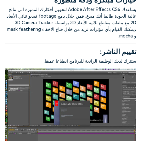
خيارات مبتكرة ودقة متطورة
يساعدك Adobe After Effects CS6 لتحويل أفكارك المميزة الى نتائج
عالية الجودة طالما أنك مبدع. فمن خلال دمج footage فيديو ثنائي الأبعاد
2D مع ملفات مقاطع ثلاثية الأبعاد 3D بواسطة 3D Camera Tracker
،يمكنك القيام بأي مؤثرات تريد من خلال قناع الاخفاء mask feathering
و mocha.
تقييم الناشر:
ستترك لديك الوظيفة الرائعة للبرنامج انطباعا عميقا.