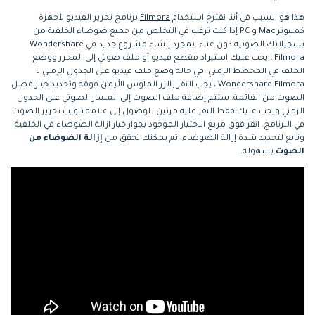
هذا هو السبب في أننا نقترح استخدام
Filmora
برنامج تحرير الفيديو لأجهزة
كمبيوتر Mac و PC إذا كنت ترغب في التخلص من جميع ضوضاء الخلفية من
تسجيلاتك الصوتية دون عناء. بمجرد إنشاء مشروع جديد في Wondershare
Filmora ، يجب عليك استيراد مقطع فيديو أو ملف صوتي إلى المحرر ووضع
الملف في المخطط الزمني. في حالة وضع ملف فيديو على الجدول الزمني لـ
Wondershare Filmora ، يجب النقر بالزر الماوس الأيمن فوقه وتحديد خيار فصل
الصوت من القائمة. ستتم إضافة ملف الصوت إلى المسار الصوتي على الجدول
الزمني ويجب عليك فقط النقر عليه مرتين للوصول إلى علامة تبويب تحرير الصوت
في البرنامج. انقر فوق مربع الاختيار الموجود بجوار خيار ازالة الضوضاء في الخلفية
وتابع لتحديد شدة إزالة الضوضاء. ثم يمكنك تحقق من
إزالة الضوضاء من
الصوت
بسهولة.