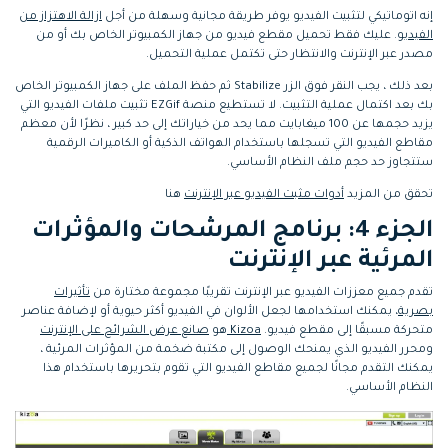
إنه اتوماتيكي لتثبيت الفيديو يوفر طريقة مجانية وسهلة من أجل
ازالة الاهتزاز من
الفيديو
. عليك فقط تحميل مقطع فيديو من جهاز الكمبيوتر الخاص بك أو من
مصدر عبر الإنترنت والانتظار حتى تكتمل عملية التحميل.
بعد ذلك ، يجب النقر فوق الزر Stabilize ثم حفظ الملف على جهاز الكمبيوتر الخاص
بك بعد اكتمال عملية التثبيت. لا تستطيع منصة EZGif تثبيت ملفات الفيديو التي
يزيد حجمها عن 100 ميغابايت مما يحد من خياراتك إلى حد كبير ، نظرًا لأن معظم
مقاطع الفيديو التي تسجلها باستخدام الهواتف الذكية أو الكاميرات الرقمية
ستتجاوز حد حجم ملف النظام الأساسي.
تحقق من المزيد
أدوات مثبت الفيديو عبر الإنترنت
هنا
الجزء 4: برنامج المرشحات والمؤثرات
المرئية عبر الإنترنت
تقدم جميع معززات الفيديو عبر الإنترنت تقريبًا مجموعة مختارة من
تأثيرات
بصرية
، يمكنك استخدامها لجعل الألوان في الفيديو أكثر حيوية أو لإضافة عناصر
متحركة مسبقًا إلى مقطع فيديو.
Kizoa
هو
صانع عرض الشرائح على الإنترنت
ومحرر الفيديو الذي يمنحك الوصول إلى مكتبة ضخمة من المؤثرات المرئية ،
يمكنك التقدم مجانًا لجميع مقاطع الفيديو التي تقوم بتحريرها باستخدام هذا
النظام الأساسي.