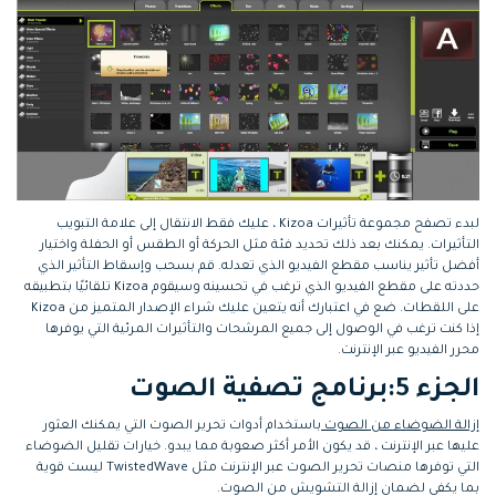
لبدء تصفح مجموعة تأثيرات Kizoa ، عليك فقط الانتقال إلى علامة التبويب
التأثيرات. يمكنك بعد ذلك تحديد فئة مثل الحركة أو الطقس أو الحفلة واختيار
أفضل تأثير يناسب مقطع الفيديو الذي تعدله. قم بسحب وإسقاط التأثير الذي
حددته على مقطع الفيديو الذي ترغب في تحسينه وسيقوم Kizoa تلقائيًا بتطبيقه
على اللقطات. ضع في اعتبارك أنه يتعين عليك شراء الإصدار المتميز من Kizoa
إذا كنت ترغب في الوصول إلى جميع المرشحات والتأثيرات المرئية التي يوفرها
محرر الفيديو عبر الإنترنت.
الجزء 5:برنامج تصفية الصوت
إزالة الضوضاء من الصوت
باستخدام أدوات تحرير الصوت التي يمكنك العثور
عليها عبر الإنترنت ، قد يكون الأمر أكثر صعوبة مما يبدو. خيارات تقليل الضوضاء
التي توفرها منصات تحرير الصوت عبر الإنترنت مثل TwistedWave ليست قوية
بما يكفي لضمان إزالة التشويش من الصوت.