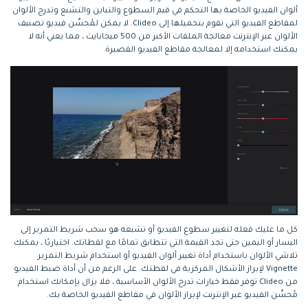
ألوان الفيديو الخاصة بها التحكم في قيم السطوع والتباين والتشبع وتدرج الألوان
لمقاطع الفيديو التي تقوم بتحميلها إلى Clideo. لا يمكن لمُحسِّن فيديو تصنيف
الألوان عبر الإنترنت معالجة الملفات الأكبر من 500 ميجابايت ، مما يعني أنه لا
يمكنك استخدامه إلا لمعالجة مقاطع الفيديو القصيرة.
كل ما عليك فعله لتغيير سطوع الفيديو أو تشبعه هو سحب شريط التمرير إلى
اليسار أو اليمين حتى تجد القيمة التي تتطابق تمامًا مع لقطاتك. اختياريًا ، يمكنك
تلاشي الألوان باستخدام أداة تغيير ألوان الفيديو أو استخدام شريط التمرير
Vignette لإبراز الأشكال المركزية في لقطتك. على الرغم من أن أداة ضبط الفيديو
من Clideo توفر فقط خيارات تدرج الألوان الأساسية ، فلا يزال بإمكانك استخدام
مُحسِّن الفيديو عبر الإنترنت لإبراز الألوان في مقاطع الفيديو الخاصة بك.