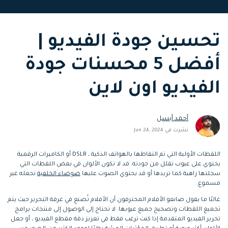
التعاون
رؤى التحرير
إنشاء تأثيرات خاصة
search
تحسين جودة الفيديو |
بنفسك
تعلم المعرفة الأساسية في تحرير
اكتشف كيفية إنشاء تأثيرات خاصة
الفيديو
أفضل 5 محسنات جودة
تابع Filmora على:
الفيديو اون لاين
Blog
أحمد أبسل
نشرت في Jun 24, 2024
اللقطات الأولية التي تم التقاطها بالهواتف الذكية ، DSLR أو الكاميرات الرقمية
يحتوي على عيوب تقلل من جودته. قد لا تكون الألوان في بعض اللقطات التي
سجلتها زاهية كما تريدها أو قد يحتوي الصوت عليها
ضوضاء الخلفية
تجعله غير
مسموع.
غالبًا ما يقول صانعو الأفلام المحترفون أن الأفلام تُصنع في غرفة التحرير حيث يتم
تجميع اللقطات وتصحيح جميع عيوبها. لا تحتاج إلى الوصول إلى منتجات برامج
تحرير الفيديو المتقدمة إذا كنت ترغب فقط في تعزيز دقة مقطع الفيديو ، أو جعل