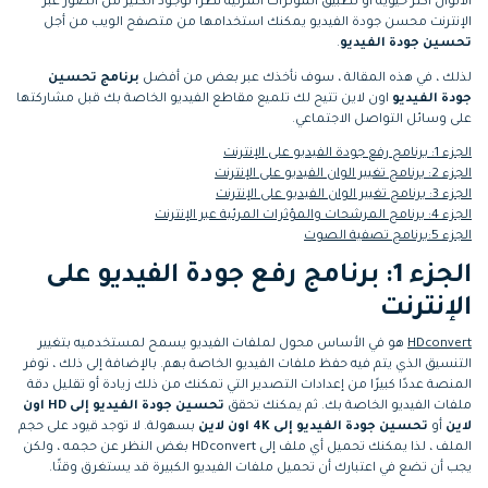
الألوان أكثر حيوية أو تطبيق المؤثرات المرئية نظرًا لوجود الكثير من الصور عبر
الإنترنت محسن جودة الفيديو يمكنك استخدامها من متصفح الويب من أجل
تحسين جودة الفيديو
.
لذلك ، في هذه المقالة ، سوف نأخذك عبر بعض من أفضل
برنامج تحسين
جودة الفيديو
اون لاين تتيح لك تلميع مقاطع الفيديو الخاصة بك قبل مشاركتها
على وسائل التواصل الاجتماعي.
الجزء 1: برنامج رفع جودة الفيديو على الإنترنت
الجزء 2: برنامج تغيير الوان الفيديو على الإنترنت
الجزء 3: برنامج تغيير الوان الفيديو على الإنترنت
الجزء 4: برنامج المرشحات والمؤثرات المرئية عبر الإنترنت
الجزء 5:برنامج تصفية الصوت
الجزء 1: برنامج رفع جودة الفيديو على
الإنترنت
HDconvert
هو في الأساس محول لملفات الفيديو يسمح لمستخدميه بتغيير
التنسيق الذي يتم فيه حفظ ملفات الفيديو الخاصة بهم. بالإضافة إلى ذلك ، توفر
المنصة عددًا كبيرًا من إعدادات التصدير التي تمكنك من ذلك زيادة أو تقليل دقة
ملفات الفيديو الخاصة بك. ثم يمكنك تحقق
تحسين جودة الفيديو إلى HD اون
لاين
أو
تحسين جودة الفيديو إلى 4K اون لاين
بسهولة. لا توجد قيود على حجم
الملف ، لذا يمكنك تحميل أي ملف إلى HDconvert بغض النظر عن حجمه ، ولكن
يجب أن تضع في اعتبارك أن تحميل ملفات الفيديو الكبيرة قد يستغرق وقتًا.