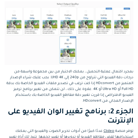
بمجرد اكتمال عملية التحميل ، يمكنك الاختيار من بين مجموعة واسعة من
درجات دقة الفيديو التي تتراوح من 240p إلى UHD 4K. يجب عليك شراء الإصدار
المتميز من HDconvert إذا كنت ترغب في تصدير ملفات الفيديو الخاصة بك بدقة
Full HD أو Ultra HD أو 4K. علاوة على ذلك ، لن تتمكن من تغيير برنامج ترميز
الفيديو الافتراضي إذا قررت تغيير دقة مقاطع الفيديو الخاصة بك باستخدام
الإصدار المجاني من HDconvert.
الجزء 2: برنامج تغيير الوان الفيديو على
الإنترنت
توفر منصة
Clideo
عددًا كبيرًا من أدوات تحرير الصوت والفيديو التي يمكنك
استخدامها لقص مقاطع الفيديو أو تدويرها أو تغيير حجمها. تتيح لك أداة تغيير