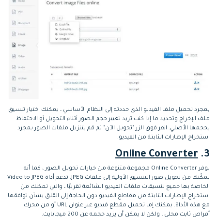
بمجرد تحميل ملف الفيديو الذي حددته إلى النظام الأساسي ، يمكنك اختيار تنسيق
ملف الإخراج وتحديد ما إذا كنت تريد تغيير حجم الصور أثناء التحويل أو الاحتفاظ
بحجمها الأصلي. انقر فوق الزر "تحويل الآن" ثم قم بتنزيل ملفات الصور بمجرد
استخراج الإطارات الثابتة من الفيديو.
Online Converter
3.
يوفر Online Converter مجموعة متنوعة من خيارات تحويل الصور ، كما أنه
يمكّنك من تحويل صور التنسيق الأولية إلى ملفات JPEG. تدعم أداة Video to JPEG
الخاصة بها جميع تنسيقات ملفات الفيديو الشائعة تقريبًا ، والتي تمكنك من
استخراج الإطارات الثابتة من مقاطع الفيديو دون الحاجة إلى القلق بشأن توافقها
مع هذه الأداة. يمكنك إما تحميل مقطع فيديو عبر عنوان URL أو من محرك
أقراص ثابت محلي ، ولكن لا يمكن أن يزيد حجمه عن 200 ميجابايت.