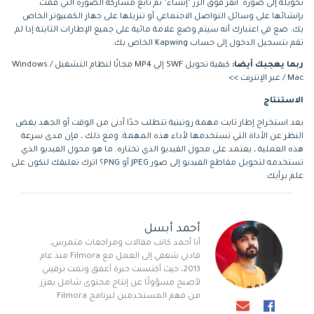
تحويله إلى صورة. انقر فوق الزر "إنشاء" ثم تابع مشاركة الصورة التي قمت
بإنشائها على وسائل التواصل الاجتماعي أو تنزيلها على جهاز الكمبيوتر الخاص
بك. ضع في اعتبارك أنه سيتم وضع علامة مائية على جميع الإطارات الثابتة إذا لم
تقم بتسجيل الدخول إلى حساب Kapwing الخاص بك.
ربما يعجبك أيضا:
كيفية تحويل SWF إلى MP4 مجانًا لنظام التشغيل Windows /
Mac / عبر الإنترنت >>
الاستنتاج
يعد استخراج إطار ثابت مهمة روتينية تتطلب حدًا أدنى من الوقت أو الجهد بغض
النظر عن الأداة التي تستخدمها لأداء هذه المهمة. ومع ذلك ، فإن مدى سرعة
هذه العملية ، يعتمد على محول الفيديو الذي تختاره. ما هو محول الفيديو الذي
تستخدمه لتحويل مقاطع الفيديو إلى صور JPEG أو PNG؟ اترك تعليقك لنكون على
علم برأيك.
أحمد أبسل
أنا أحمد كاتب مقالات ومراجعات متمرس،
قادني شغفي إلى العمل مع Filmora منذ عام
2013، حيث أكتسبت خبرة أعمق وتمت ترقيتي
لأصبح مسؤولًا عن إنتاج محتوى شامل يعزز
من فهم المستخدمين لبرنامج Filmora.