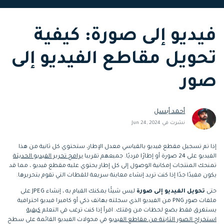
التعاون
رؤى التحرير
إنشاء تأثيرات خاصة
search
فيديو إلى صورة: كيفية
بنفسك
تعلم المعرفة الأساسية في تحرير
اكتشف كيفية إنشاء تأثيرات خاصة
الفيديو
تحويل مقاطع الفيديو إلى
تابع Filmora على:
صور
Blog
أحمد أبسل
نشرت في Jun 24, 2024
إذا تم تسجيل مقطع فيديو بالقياسي معدل الإطار، ستحتوي كل ثانية من هذا
الفيديو على 24 صورة أو إطارًا فرديًا. جميعهم تقريبا
برامج تحرير الفيديو الحديثة
تمنحك المنتجات إمكانية الوصول إلى كل إطار يحتوي عليه مقطع فيديو ، مما قد
يكون مفيدًا جدًا إذا كنت تريد إنشاء معاينة سريعة للقطات التي تقوم بتحريرها.
حتى
تحويل الفيديو إلى صورة
ليس شيئًا يمكنك القيام به ، إنشاء JPEG على
ملفات صور PNG من الفيديو الذي سجلته بهاتف ذكي أو كاميرا فيديو احترافية
يستغرق فقط بضع لحظات من وقتك. اقرأ إذا كنت ترغب في التعلم
كيفية
استخراج الصور الثابتة من مقاطع الفيديو
في محولات الفيديو القائمة على سطح