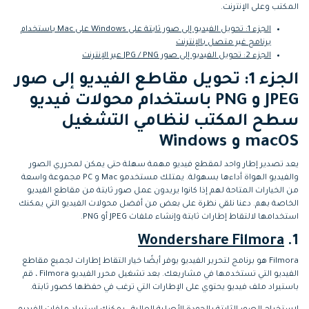
المكتب وعلى الإنترنت.
الجزء 1: تحويل الفيديو إلى صور ثابتة على Windows على Mac باستخدام
برنامج غير متصل بالإنترنت
الجزء 2: تحويل الفيديو إلى صور JPG / PNG عبر الإنترنت
الجزء 1: تحويل مقاطع الفيديو إلى صور
JPEG و PNG باستخدام محولات فيديو
سطح المكتب لنظامي التشغيل
macOS و Windows
يعد تصدير إطار واحد لمقطع فيديو مهمة سهلة حتى يمكن لمحرري الصور
والفيديو الهواة أداءها بسهولة. يمتلك مستخدمو Mac و PC مجموعة واسعة
من الخيارات المتاحة لهم إذا كانوا يريدون عمل صور ثابتة من مقاطع الفيديو
الخاصة بهم. دعنا نلقي نظرة على بعض من أفضل محولات الفيديو التي يمكنك
استخدامها لالتقاط إطارات ثابتة وإنشاء ملفات JPEG أو PNG.
Wondershare Filmora
1.
Filmora هو برنامج لتحرير الفيديو يوفر أيضًا خيار التقاط إطارات لجميع مقاطع
الفيديو التي تستخدمها في مشاريعك. بعد تشغيل محرر الفيديو Filmora ، قم
باستيراد ملف فيديو يحتوي على الإطارات التي ترغب في حفظها كصور ثابتة.