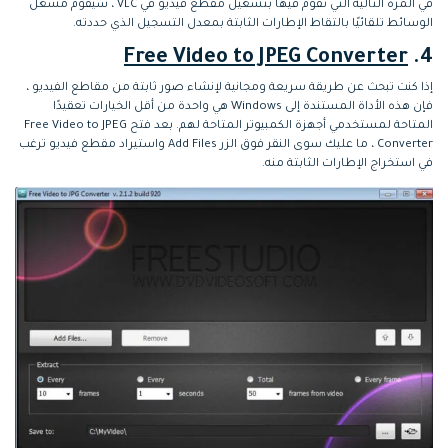
في المرة التالية التي تقوم فيها بتشغيل مقطع فيديو في VLC ، سيقوم مشغل
الوسائط تلقائيًا بالتقاط الإطارات الثابتة بمعدل التسجيل الذي حددته.
Free Video to JPEG Converter
4.
إذا كنت تبحث عن طريقة سريعة ومجانية لإنشاء صور ثابتة من مقاطع الفيديو ،
فإن هذه الأداة المستندة إلى Windows هي واحدة من أقل الخيارات تعقيدًا
المتاحة لمستخدمي أجهزة الكمبيوتر المتاحة لهم. بعد فتح Free Video to JPEG
Converter ، ما عليك سوى النقر فوق الزر Add Files واستيراد مقطع فيديو ترغب
في استخراج الإطارات الثابتة منه.