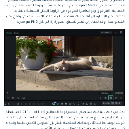
لاستخراج الصور الثابتة بالجودة الأصلية العالية ، يمكنك استيراد ملفات الفيديو
هذه ووضعها في Project Media ، ثم النقر عليها نقرًا مزدوجًا لمعاينتها. في نافذة
المعاينة ، انقر فوق رمز الكاميرا الموجود في الزاوية اليمنى السفلية لالتقاط
لقطة. تجدر الإشارة إلى أنه يمكنك فقط إنشاء ملفات PNG باستخدام برنامج تحرير
الفيديو هذا ، وقد تحتاج إلى تغيير تنسيق الصورة إذا لم يكن PNG هو خيارك.
بدلاً من ذلك ، يمكنك استخدام اختصار لوحة المفاتيح CTRL + ALT + S لأخذ لقطة
من الإطار في مقطع فيديو. ستتم إضافة الصورة التي قمت بإنشائها إلى علامة
تبويب الوسائط تلقائيًا ، ويمكنك المتابعة للنقر بزر الماوس الأيمن عليها وتحديد
خيار الكشف في المستكشف للوصول إلى الملف الأصلي.