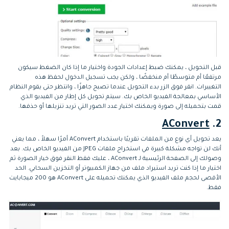
قبل التحويل ، يمكنك ضبط إعدادات الجودة واختيار ما إذا كان الضغط سيكون
مرتفعًا أم متوسطًا أم منخفضًا ، ولكن يجب تسجيل الدخول لحفظ هذه
التغييرات. انقر فوق الزر بدء التحويل عندما تصبح جاهزًا ، وانتظر حتى يقوم النظام
الأساسي بمعالجة الفيديو الخاص بك. سيتم تحويل كل إطار من الفيديو الذي
قمت بتحميله إلى صورة ويمكنك اختيار عدد الصور التي تريد تنزيلها أو حذفها.
AConvert
2.
يعد تحويل أي نوع من الملفات تقريبًا باستخدام AConvert أمرًا سهلاً ، مما يعني
أنك لن تواجه مشكلة كبيرة في استخراج ملفات JPEG من الفيديو الخاص بك. بعد
وصولك إلى الصفحة الرئيسية لـ AConvert ، عليك فقط النقر فوق خيار الصورة ثم
اختيار ما إذا كنت تريد استيراد ملف من جهاز الكمبيوتر أو التخزين السحابي. الحد
الأقصى لحجم ملف الفيديو الذي يمكنك تحميله على AConvert هو 200 ميجابايت
فقط.