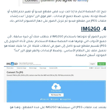
تتيح لك المنصة اختيار ما إذا كنت تريد قص مقطع فيديو أو تغيير حجم إطاره أو
ضبط جودته. بمجرد ضبط جميع الإعدادات ، انقر فوق الزر "تحويل" لبدء إنشاء
ملفات JPEG من مقطع فيديو ثم تنزيل الصور على جهاز الكمبيوتر الخاص بك.
IMG2GO
4.
تحرير الصور أو تحويلها باستخدام IMG2GO لا يتطلب منك أي خبرة سابقة ، لأن
جميع الأدوات التي توفرها هذه المنصة سهلة الاستخدام. يمكن لأداة التحويل إلى
JPEG تقسيم مقطع فيديو كامل إلى صور في لحظات قليلة. كل ما عليك فعله هو
تحميل ملف على النظام الأساسي ، وضبط الإعدادات والنقر فوق الزر "ابدأ"
الموجود أسفل الصفحة.
يعتمد عدد ملفات JPEG التي سينشئها IMG2GO على مدة المقطع ، وهذا هو