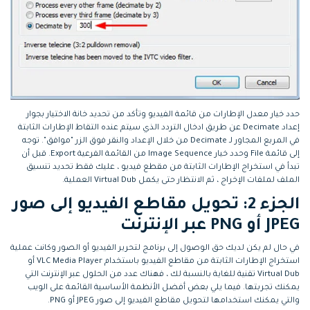
حدد خيار معدل الإطارات من قائمة الفيديو وتأكد من تحديد خانة الاختيار بجوار
إعداد Decimate عن طريق ادخال التردد الذي سيتم عنده التقاط الإطارات الثابتة
في المربع المجاور لـ Decimate من خلال الإعداد والنقر فوق الزر "موافق". توجه
إلى قائمة File وحدد خيار Image Sequence من القائمة الفرعية Export. قبل أن
تبدأ في استخراج الإطارات الثابتة من مقطع فيديو ، عليك فقط تحديد تنسيق
الملف لملفات الإخراج ، ثم الانتظار حتى يكمل Virtual Dub العملية.
الجزء 2: تحويل مقاطع الفيديو إلى صور
JPEG أو PNG عبر الإنترنت
في حال لم يكن لديك حق الوصول إلى برنامج لتحرير الفيديو أو الصور وكانت عملية
استخراج الإطارات الثابتة من مقاطع الفيديو باستخدام VLC Media Player أو
Virtual Dub تقنية للغاية بالنسبة لك ، فهناك عدد من الحلول عبر الإنترنت التي
يمكنك تجربتها. فيما يلي بعض أفضل الأنظمة الأساسية القائمة على الويب
والتي يمكنك استخدامها لتحويل مقاطع الفيديو إلى صور JPEG أو PNG.