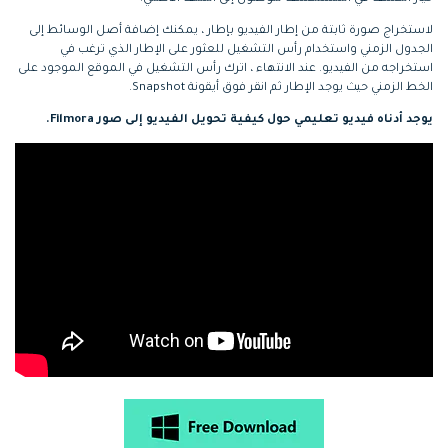
لاستخراج صورة ثابتة من إطار الفيديو بإطار ، يمكنك إضافة أصل الوسائط إلى
الجدول الزمني واستخدام رأس التشغيل للعثور على الإطار الذي ترغب في
استخراجه من الفيديو. عند الانتهاء ، اترك رأس التشغيل في الموقع الموجود على
الخط الزمني حيث يوجد الإطار ثم انقر فوق أيقونة Snapshot.
يوجد أدناه فيديو تعليمي حول كيفية تحويل الفيديو إلى صور Filmora.