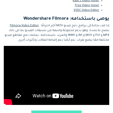
Kate's Video Joiner
Free Video Joiner
VSDC Video Editor
يوصى باستخدامه: Wondershare Filmora
إذا كنت بحاجة إلى برنامج دمج فيديو MOV أكثر احترافًا ،
Filmora Video Editor
ينصح به بشدة. وهو يدعم مجموعة واسعة من تنسيقات الفيديو بما في ذلك
MP4 و FLV و MOV و AVI و WMV والمزيد. باستخدامه ، يمكنك دمج مقاطع فيديو
مختلفة معًا ببضع نقرات. يتم أيضًا دعم إضافة انتقالات وتأثيرات أخرى.