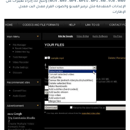
MOV ، M4V ، MP4 ، MPEG ، MPG ، RM ، VOB ، WMV) وتتيح لك إجراء تغييرات على
الإعدادات المتقدمة مثل ترميز الفيديو والصوت القرار معدل البت معدل
الإطارات.