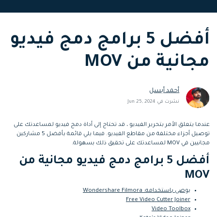
التعاون
رؤى التحرير
إنشاء تأثيرات خاصة
search
أفضل 5 برامج دمج فيديو
بنفسك
تعلم المعرفة الأساسية في تحرير
اكتشف كيفية إنشاء تأثيرات خاصة
الفيديو
مجانية من MOV
تابع Filmora على:
Blog
أحمد أبسل
نشرت في Jun 25, 2024
عندما يتعلق الأمر بتحرير الفيديو ، قد تحتاج إلى أداة دمج فيديو لمساعدتك على
توصيل أجزاء مختلفة من مقاطع الفيديو. فيما يلي قائمة بأفضل 5 مشاركين
مجانيين في MOV لمساعدتك على تحقيق ذلك بسهولة.
أفضل 5 برامج دمج فيديو مجانية من
MOV
يوصى باستخدامه: Wondershare Filmora
Free Video Cutter Joiner
Video Toolbox