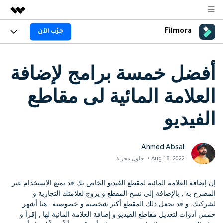
Filmora
جرّب الآن
المنتجات المميزة
الإبداع الرقمي بالذكاء الاصطناعي
المنتجات
الأعمال
أفضل خمسة برامج لإضافة
منتجات إدارة البيانات
نظرة عامة
المنصات
AI
من نحن
العلامة المائية لى مقاطع
الحلول
الجيل القادم من التحرير بالذكاء الاصطناعي
Filmora AI
اكتشف الآن >>
الميزات
غرفة الأخبار
الحلول
الفيديو
ميزات الذكاء الاصطناعي
جديد
Filmora لـ
المتجر
المصادر
معلومات الذكاء الاصطناعي
Ahmed Absal
حلول الفيديو
الدعم
مركز الدعم
Aug 18, 2022• حلول مجربة
سلسلة دورات: Master
برنامج الانجازات من
البدء
إن إضافة العلامة المائية لمقطع الفيديو الخاص بك قد يمنع الإستخدام غير
Filmora
Class
حول
المصرح به , بالإضافة إلي نسخ المقطع و يروج لعلامتك التجارية و
تطوير مهاراتك في تحرير
احصل على شارات الانجازات
دعم العملاء
لشركتك. و قد يجعل ذلك المقطع أكثر شخصية و خصوصية . هنا أشهر
الفيديوهات المتقدمة خطوة
للحصول على مكافآت مثيرة
استكشاف
بخطوة
خمس أدوات لتعديل مقاطع الفيديو و إضافة العلامة المائية لها , إقرأ و
جرّب FILMORA
اشتر الآن
تسجيل الدخول