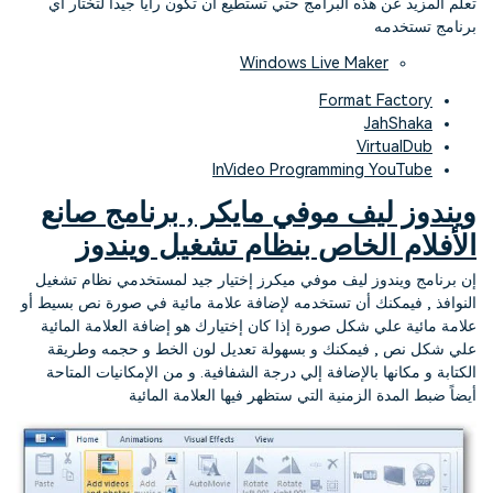
تعلم المزيد عن هذه البرامج حتي تستطيع أن تكون رأياً جيداً لتختار أي
التعاون
برنامج تستخدمه
Windows Live Maker
رؤى التحرير
إنشاء تأثيرات خاصة بنفسك
search
تعلم المعرفة الأساسية في تحرير
اكتشف كيفية إنشاء تأثيرات خاصة
Format Factory
الفيديو
JahShaka
VirtualDub
تابع Filmora على:
InVideo Programming YouTube
ويندوز ليف موفي مايكر , برنامج صانع
Blog
الأفلام الخاص بنظام تشغيل ويندوز
إن برنامج ويندوز ليف موفي ميكرز إختيار جيد لمستخدمي نظام تشغيل
النوافذ , فيمكنك أن تستخدمه لإضافة علامة مائية في صورة نص بسيط أو
علامة مائية علي شكل صورة إذا كان إختيارك هو إضافة العلامة المائية
علي شكل نص , فيمكنك و بسهولة تعديل لون الخط و حجمه وطريقة
الكتابة و مكانها بالإضافة إلي درجة الشفافية. و من الإمكانيات المتاحة
أيضاً ضبط المدة الزمنية التي ستظهر فيها العلامة المائية