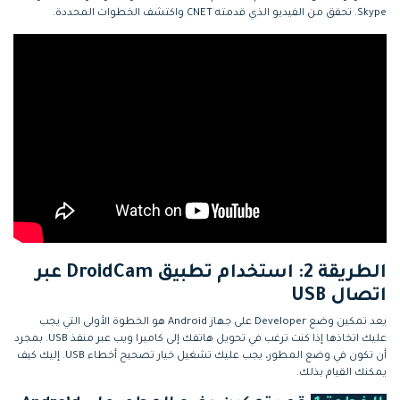
Skype. تحقق من الفيديو الذي قدمته CNET واكتشف الخطوات المحددة.
الطريقة 2: استخدام تطبيق DroidCam عبر
اتصال USB
يعد تمكين وضع Developer على جهاز Android هو الخطوة الأولى التي يجب
عليك اتخاذها إذا كنت ترغب في تحويل هاتفك إلى كاميرا ويب عبر منفذ USB. بمجرد
أن تكون في وضع المطور، يجب عليك تشغيل خيار تصحيح أخطاء USB. إليك كيف
يمكنك القيام بذلك.