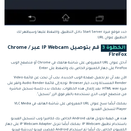
حدد موقع ميزة Start Server داخل التطبيق، واضغط عليها وسيظهر لك
التطبيق عنوان URL.
الخطوة 3
قم بتوصيل IP Webcam عبر Chrome /
FireFox
أدخل عنوان URL المعروض على شاشة هاتفك في Chrome أو متصفح الويب
FireFox على جهاز الكمبيوتر الخاص بك واضغط على Enter.
الآن بعد أن تم تحميل صفحة الويب الجديدة، يجب أن تبحث عن قائمة Video
Render المنسدلة وحدد خيار Browser. توجه إلى قائمة Audio Render وانقر على
ميزة HTML wav. بعد إكمال هذه الخطوات، يمكنك بدء جلسة تسجيل مباشرة
من متصفح الويب الذي تستخدمه بالنقر فوق الزر "تسجيل".
يمكنك أيضًا نسخ عنوان URL المعروض على شاشة الهاتف في VLC Media
Player لتسجيل الفيديو.
هذه هي كيفية تحويل هاتف Android الخاص بك ككاميرا ويب لتسجيل الفيديو
باستخدام تطبيق IP Webcam. يمكنك أيضًا تنزيل IP Webcam Adapter على جهاز
الكمبيوتر الخاص بك أيضًا ثم استخدام Android كمصدر فيديو لدردشة فيديو