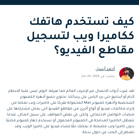
التعاون
رؤى التحرير
إنشاء تأثيرات خاصة
search
كيف تستخدم هاتفك
بنفسك
تعلم المعرفة الأساسية في تحرير
اكتشف كيفية إنشاء تأثيرات خاصة
الفيديو
ككاميرا ويب لتسجيل
تابع Filmora على:
مقاطع الفيديو؟
Blog
أحمد أبسل
نشرت في Jun 24, 2024
لقد غيرت أدوات الاتصال عبر الإنترنت العالم كما نعرفه. اليوم، ليس علينا الانتظار
لأيام أو أسابيع حتى يرد الناس على رسائلنا. تحتوي جميع أجهزة الكمبيوتر
الشخصية وأجهزة كمبيوتر Mac المحمولة تقريبًا على كاميرات ويب تمكننا من
إجراء مكالمات فيديو أو أنواع أخرى من مقاطع الفيديو التي يمكن مشاركتها على
منصات التواصل الاجتماعي. ولكن، في بعض المواقف، على سبيل المثال، عندما
تتعطل الكاميرا المدمجة في الكمبيوتر المحمول أو تستخدم جهاز كمبيوتر مكتبيًا
بدون كاميرا ويب مضمنة، لا يمكنك حقًا إنشاء فيديو على كاميرا الويب، وقد
تضطر إلى البحث عن حلول بديلة.