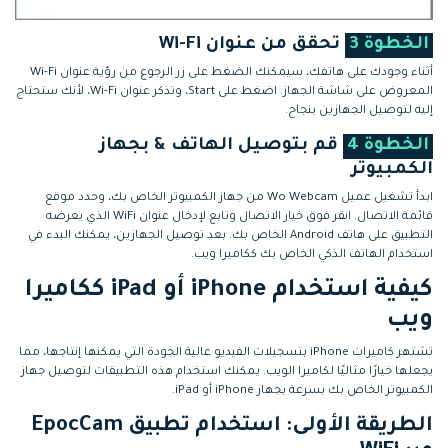
الخطوة 3
تحقق من عنوان Wi-Fi
أثناء وجودك على هاتفك، سيمكنك الضغط على زر الرجوع من رؤية عنوان Wi-Fi
المعروض على شاشة الجهاز. اضغط على Start، وتذكر عنوان Wi-Fi، لأنك ستحتاج
إليه لتوصيل الجهازين بنجاح.
الخطوة 4
قم بتوصيل الهاتف & بجهاز
الكمبيوتر
ابدأ تشغيل عميل Wo Webcam من جهاز الكمبيوتر الخاص بك، وحدد موقع
قائمة الاتصال. انقر فوق خيار الاتصال وتابع لإدخال عنوان WiFi الذي يعرضه
التطبيق على هاتف Android الخاص بك. بعد توصيل الجهازين، يمكنك البدء في
استخدام الهاتف الذكي الخاص بك ككاميرا ويب.
كيفية استخدام iPhone أو iPad ككاميرا
ويب
تشتهر كاميرات iPhone بتسجيلات الفيديو عالية الجودة التي يمكنها إنتاجها، مما
يجعلها خيارًا مثاليًا لكاميرا الويب. يمكنك استخدام هذه التطبيقات لتوصيل جهاز
الكمبيوتر الخاص بك بسرعة بجهاز iPhone أو iPad.
الطريقة الأولى: استخدام تطبيق EpocCam