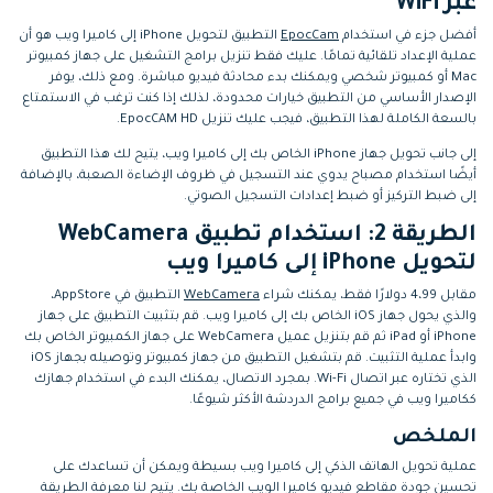
عبر WiFi
أفضل جزء في استخدام
EpocCam
التطبيق لتحويل iPhone إلى كاميرا ويب هو أن
عملية الإعداد تلقائية تمامًا. عليك فقط تنزيل برامج التشغيل على جهاز كمبيوتر
Mac أو كمبيوتر شخصي ويمكنك بدء محادثة فيديو مباشرة. ومع ذلك، يوفر
الإصدار الأساسي من التطبيق خيارات محدودة، لذلك إذا كنت ترغب في الاستمتاع
بالسعة الكاملة لهذا التطبيق، فيجب عليك تنزيل EpocCAM HD.
إلى جانب تحويل جهاز iPhone الخاص بك إلى كاميرا ويب، يتيح لك هذا التطبيق
أيضًا استخدام مصباح يدوي عند التسجيل في ظروف الإضاءة الصعبة، بالإضافة
إلى ضبط التركيز أو ضبط إعدادات التسجيل الصوتي.
الطريقة 2: استخدام تطبيق WebCamera
لتحويل iPhone إلى كاميرا ويب
مقابل 4،99 دولارًا فقط، يمكنك شراء
WebCamera
التطبيق في AppStore،
والذي يحول جهاز iOS الخاص بك إلى كاميرا ويب. قم بتثبيت التطبيق على جهاز
iPhone أو iPad ثم قم بتنزيل عميل WebCamera على جهاز الكمبيوتر الخاص بك
وابدأ عملية التثبيت. قم بتشغيل التطبيق من جهاز كمبيوتر وتوصيله بجهاز iOS
الذي تختاره عبر اتصال Wi-Fi. بمجرد الاتصال، يمكنك البدء في استخدام جهازك
ككاميرا ويب في جميع برامج الدردشة الأكثر شيوعًا.
الملخص
عملية تحويل الهاتف الذكي إلى كاميرا ويب بسيطة ويمكن أن تساعدك على
تحسين جودة مقاطع فيديو كاميرا الويب الخاصة بك. يتيح لنا معرفة الطريقة