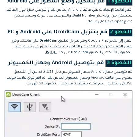
الخطوة 1
قم بتمكين وضع المطور على Android
افتح قائمة الإعدادات على هاتف Android الخاص بك وانقر على ميزة حول الهاتف.
ستتمكن من رؤية خيار Build Number، والنقر عليه عدة مرات وسيتم تمكين
وضع Developer على هاتفك.
الخطو 2
قم بتنزيل DroidCam على Android و PC
انتقل إلى متجر Google Play وقم بتنزيل تطبيق
DroidCam
على هاتفك، وكرر
نفس العملية من جهاز الكمبيوتر الخاص بك. يمكنك العثور على تثبيت إصدار
الكمبيوتر الشخصي لتطبيق DroidCam على هذا
الرابط
.
الخطوة 3
قم بتوصيل Android وجهاز الكمبيوتر
قم بتوصيل جهاز Android بجهاز كمبيوتر عبر كابل USB. تأكد من أن التطبيق
مفتوح على هاتف Android وجهاز الكمبيوتر الخاص بك، ثم انقر فوق علامة تبويب
USB في التطبيق الذي قمت بتشغيله من جهاز الكمبيوتر الخاص بك.