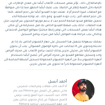
بالإضافة إلى ذلك ، تؤثر بعض مسجلات الألعاب أيضًا على معدل الإطارات في
الثانية داخل اللعبة (إطار في الثانية). يجب عليك أيضًا التحقق مما إذا كان متوافقًا
مع الملفات كبيرة الحجم أم لا. تعتمد جودة الفيديو أيضًا على حجم الملف. كلما
كان حجم الملف أكبر ، زادت جودة الفيديو. ومع ذلك ، قد تواجه مشكلة أثناء
تحميل مقاطع فيديو ضخمة الحجم حيث لا يدعم موزعو المحتوى عبر الإنترنت مثل
هذه الملفات. لذلك يجب ضغط الفيديو الخاص بك قبل مشاركته في أي مكان.
هناك أيضًا بعض المسجلات التي توفر رابطا مباشرًا بمواقع التواصل الاجتماعي.
وبالتالي يجب مراعاة هذه العوامل أيضًا قبل شراء برنامج التسجيل.
يمكنك بسهولة تشغيل هذا المسجل على جهاز الكمبيوتر الخاص بك إذا تم
تحديثه ويحتوي على 8 جيجابايت من ذاكرة الوصول العشوائي. يجب أن يحتوي
الكمبيوتر أيضًا على محركي تخزين وذلك لتثبيت برامج الألعاب على محرك أقراص
واحد وتسجيل مقاطع الفيديو على محرك أقراص آخر. يُنصح أيضًا باستخدام
أجهزة الكمبيوتر بدلاً من أجهزة الكمبيوتر المحمولة لتسجيل أنشطة الشاشة لأن
أجهزة الكمبيوتر المحمولة نادراً ما تحتوي على محركي تخزين.
أحمد أبسل
أنا أحمد كاتب مقالات ومراجعات متمرس،
قادني شغفي إلى العمل مع Filmora منذ عام
2013، حيث أكتسبت خبرة أعمق وتمت ترقيتي
لأصبح مسؤولًا عن إنتاج محتوى شامل يعزز
من فهم المستخدمين لبرنامج Filmora.