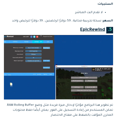
السلبيات:
لا تقدم البث المباشر
السعر:
نسخة تجريبية مجانية ، 59 دولارًا لرخصتين ، 39 دولارًا لترخيص واحد
EpicRewind
5.
تم تطوير هذا البرنامج مؤخرًا لإدخال ميزة فريدة مثل وضع RAM Rolling Buffer.
تمكن المستخدم من إعادة التسجيل على الفور. يمكن أيضًا حفظ محتويات
المخزن المؤقت بالضغط على مفتاح الاختصار.