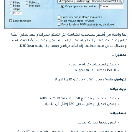
إنها واحدة من أشهر مسجلات الشاشة التي تتمتع بميزات رائعة. يمكن أيضًا
قياس متوسط معدل الأداء باستخدام هذا المسجل. يمكنك أيضًا حفظ هذه
الإحصائيات في ملف مختلف. إنه أيضًا برنامج خفيف جدًا يشبه D3DGear.
المميزات:
يمكن استخدامه كأداة مرجعية.
التقط لقطات عالية الجودة
التوافق:
Windows Vista و XP و 7 و 10 و 8.1 و 8
الإيجابيات:
يمكنك تسجيل مقاطع الفيديو بدقة 7680 × 4800
يمكن تعديل الإطارات حتى 120 إطارًا في الثانية
السلبيات:
ليس لديها خيارات التدفق