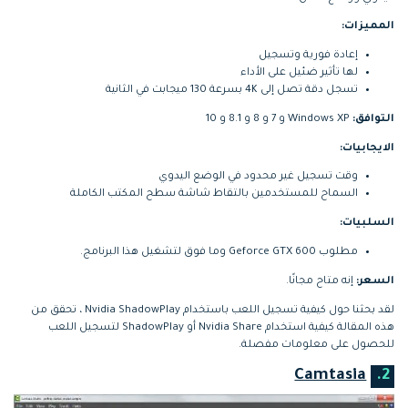
المميزات:
إعادة فورية وتسجيل
لها تأثير ضئيل على الأداء
تسجل دقة تصل إلى 4K بسرعة 130 ميجابت في الثانية
التوافق:
Windows XP و 7 و 8 و 8.1 و 10
الايجابيات:
وقت تسجيل غير محدود في الوضع اليدوي
السماح للمستخدمين بالتقاط شاشة سطح المكتب الكاملة
السلبيات:
مطلوب Geforce GTX 600 وما فوق لتشغيل هذا البرنامج.
السعر:
إنه متاح مجانًا.
لقد بحثنا حول كيفية تسجيل اللعب باستخدام Nvidia ShadowPlay ، تحقق من
هذه المقالة كيفية استخدام Nvidia Share أو ShadowPlay لتسجيل اللعب
للحصول على معلومات مفصلة.
Camtasia
2.