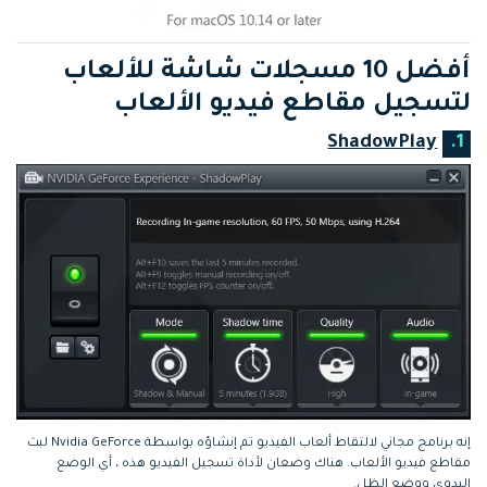
أفضل 10 مسجلات شاشة للألعاب
لتسجيل مقاطع فيديو الألعاب
ShadowPlay
1.
إنه برنامج مجاني لالتقاط ألعاب الفيديو تم إنشاؤه بواسطة Nvidia GeForce لبث
مقاطع فيديو الألعاب. هناك وضعان لأداة تسجيل الفيديو هذه ، أي الوضع
اليدوي ووضع الظل.