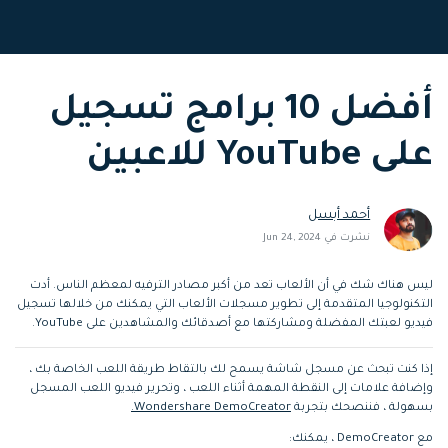
التعاون
رؤى التحرير
إنشاء تأثيرات خاصة
search
بنفسك
تعلم المعرفة الأساسية في تحرير
اكتشف كيفية إنشاء تأثيرات خاصة
الفيديو
أفضل 10 برامج تسجيل
على YouTube للاعبين
تابع Filmora على:
Blog
أحمد أبسل
نشرت في Jun 24, 2024
ليس هناك شك في أن الألعاب تعد من أكبر مصادر الترفيه لمعظم الناس. أدت
التكنولوجيا المتقدمة إلى تطوير مسجلات الألعاب التي يمكنك من خلالها تسجيل
فيديو لعبتك المفضلة ومشاركتها مع أصدقائك والمشاهدين على YouTube.
إذا كنت تبحث عن مسجل شاشة يسمح لك بالتقاط طريقة اللعب الخاصة بك ،
وإضافة علامات إلى النقطة المهمة أثناء اللعب ، وتحرير فيديو اللعب المسجل
بسهولة ، فننصحك بتجربة
Wondershare DemoCreator.
مع DemoCreator ، يمكنك: