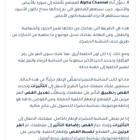
4. تحوِّل أداة
Alpha Channel
المقطع بأكمله إلى صورة بالأبيض
والأسود، حيث ستظهر المناطق التي تم إدخالها بنجاح باللون الأسود
بينما ستظهر الأجزاء المتبقية باللون الأبيض.
هذه هي الطريقة التي يمكنك من خلالها تغيير الحدود والشفافية
والظلال، وفي النهاية، يمكنك تبديل موضوع ما بخلفية من اختيارك عن
طريق حذف الشاشة الخضراء.
ومع ذلك، إذا كان لون الخلفية أزرق، فما عليك سوى النقر على رمز
القطَّارة وتحديد الجزء الأكثر سطوعاً من الشاشة الزرقاء والنقر عليه
لتغيير الخلفية إلى خلفية جذابة.
ماذا لو كانت الشاشة الخضراء تغطِّي الإطار جزئياً؟ في هذه الحالة،
سيتعين عليك بصفتك محرراً التمرير لأسفل إلى
التأثيرات
وتحديد
القص
و
تطبيق
التأثير على مقطعك، ويتطلَّب
تعديل القص
النقر
مرتين على المقطع لإظهار الخلفية الجميلة. ومن الموصى به هنا هو
إحاطة موضوعك بشاشة خضراء للحصول على نتائج مثالية.
إذا لم تغطي الشاشة الخضراء الإطار بالكامل، فيمكنك الانتقال إلى
التأثيرات
وإيجاد خيار
القص
و
إضافة التأثير
إلى مقطعك، ثم
انقر
مرتين
على المقطع
لضبط القص
وإظهار الخلفية، واحرص على
إحاطة موضوعك بشاشة خضراء لتحقيق نتيجة أفضل.