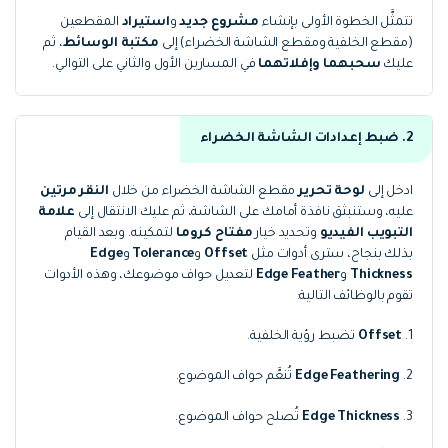
تتمثَّل الخطوة الأولى بإنشاء
مشروع جديد
و
استيراد
المقطعين
(مقطع الخلفية ومقطع الشاشة الخضراء) إلى
مكتبة الوسائط
، ثم
عليك
سحبهما وإفلاتهما
في المسارين الأول والثاني على التوالي.
2. ضبط إعدادات الشاشة الخضراء
ادخل إلى
لوحة تحرير
مقطع الشاشة الخضراء من خلال
النقر مرتين
عليه، وستنبثق نافذة أمامك على الشاشة، ثم عليك الانتقال إلى
علامة
التبويب الفيديو
وتحديد خيار
مفتاح كروما
لتمكينه. وبعد القيام
بذلك بنجاح، سترى أدوات مثل
Offset
و
Tolerance
و
Edge
Thickness
و
Edge Feather
لتعديل حواف موضوعك، وهذه الأدوات
تقوم بالوظائف التالية:
1.
Offset
تضبط رؤية الخلفية.
2.
Edge Feathering
تُنعَّم حواف الموضوع.
3.
Edge Thickness
تُصلح حواف الموضوع.