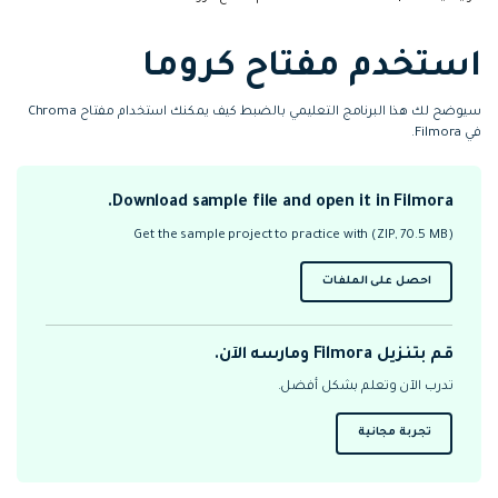
التعاون
استخدم مفتاح كروما
رؤى التحرير
إنشاء تأثيرات خاصة
search
بنفسك
تعلم المعرفة الأساسية في تحرير
اكتشف كيفية إنشاء تأثيرات خاصة
الفيديو
سيوضح لك هذا البرنامج التعليمي بالضبط كيف يمكنك استخدام مفتاح Chroma
في Filmora.
تابع Filmora على:
Download sample file and open it in Filmora.
Blog
Get the sample project to practice with (ZIP, 70.5 MB)
احصل على الملفات
قم بتنزيل Filmora ومارسه الآن.
تدرب الآن وتعلم بشكل أفضل.
تجربة مجانية