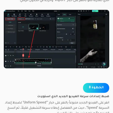
الذي صدرته للتو بالنقر على خيار "Import" وأدرجه في الجدول الزمني.
الخطوة 8
ضبط إعدادات سرعة الفيديو الجديد الذي استوردت
انقر على الفيديو الجديد متبوعاً بالنقر على خيار ""Uniform Speed" لضبط إعداد
السرعة "Speed"، حيث من المفضل إبطاء سرعة التشغيل قليلاً، ثم انسخ