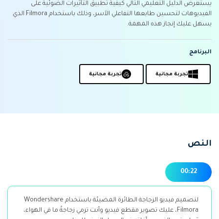
التعاون
يستعرض الدليل التعليمي التالي كيفية تطبيق التأثيرات الضوئية على
الفيديوهات لتحسين طابعها التفاعلي الآسر، وذلك باستخدام Filmora الذي
يسهل عليك إنجاز هذه المهمة.
رؤى التحرير
إنشاء تأثيرات خاصة
search
بنفسك
تعلم المعرفة الأساسية في تحرير
اكتشف كيفية إنشاء تأثيرات خاصة
الفيديو
البرنامج
تابع Filmora على:
تجربة مجانية
تجربة مجانية
Blog
النص
00:22
لتصميم فيديو الزجاجة الطائرة المضيئة باستخدام Wondershare
Filmora، عليك تصوير مقطع فيديو وأنت ترمي زجاجةً ما في الهواء،