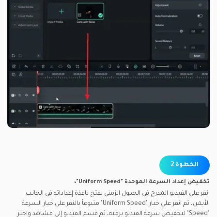
الخطوة 2
تخفيض إعداد السرعة الموحدة "Uniform Speed"،
انقر على الفيديو المدرج في الجدول الزمني لفتح نافذة إعداداته في الجانب
الأيمن، ثم انقر على خيار "Uniform Speed" متبوعاً بالنقر على خيار السرعة
"Speed" لتخفيض سرعة الفيديو برمته، ثم قسم الفيديو إلى مشاهد واختر