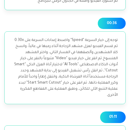
ثم استورد الفيديو وأفلته في الجدول الزمني للبرنامج.
00:36
توجه إلى خيار السرعة "Speed" واضبط إعدادات السرعة على 0.30x
ثم قسم الفيديو لعزل مشهد الزجاجة أثناء رميها في عالياً، وانسخ
كلا المشهدين وألصقهما في المسار الثاني، واختر المشهد
المنسوخ ثم انقر على خيار فيديو "Video" متبوعاً بالنقر على خيار
أدوات الذكاء الاصطناعي "AI Tools" لاختيار أداة العزل الذكي "Smart
Cutout"، ثم انقل رأس تشغيل الفيديو إلى بداية المشهد وحدد
الزجاجة مستخدماً أداة الفرشاة الذكية، وانتقل إطاراً واحداً للأمام
وكرر العملية ذاتها، ثم انقر على خيار "Start Smart Cutout" لبدء
عملية التتبع الآلي للكائن، وطبق العملية على المقاطع المكررة
الأخرى.
01:11