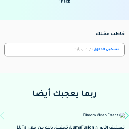
Pack"
خاطب عقلك
تسجيل الدخول
ثم اكتب رأيك
ربما يعجبك أيضا
تصنيف الألوان LumaFusion: تحقيق ذلك من خلال LUTs
1 LUT (LUT