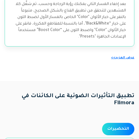
بعد إخفاء المسار الثاني يمكنك رؤية الزجاجة وحسب، ثم شغِّل كلا
المشهدين للتحقق من تطبيق القناع بالشكل الصحيح، متبوعاً
بالنقر على خيار الألوان "Color" الخاص بالمسار الأول لضبط اللون
على خيار “Black&White"، أما بالنسبة للمقاطع المكررة، فانقر على
خيار الألوان "Color" واضبط اللون على “Boost Color” مستخدماً
الإعدادات الجاهزة "Presets".
عرض المزيد>>
تطبيق التأثيرات الضوئية على الكائنات في
Filmora
التحضيرات