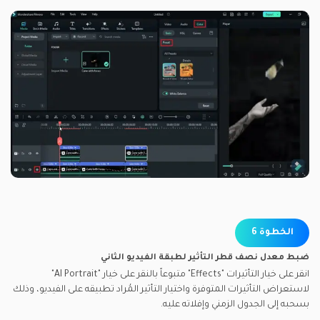
الخطوة 6
ضبط معدل نصف قطر التأثير لطبقة الفيديو الثاني
انقر على خيار التأثيرات "Effects" متبوعاً بالنقر على خيار "AI Portrait"
لاستعراض التأثيرات المتوفرة واختيار التأثير المُراد تطبيقه على الفيديو، وذلك
بسحبه إلى الجدول الزمني وإفلاته عليه.