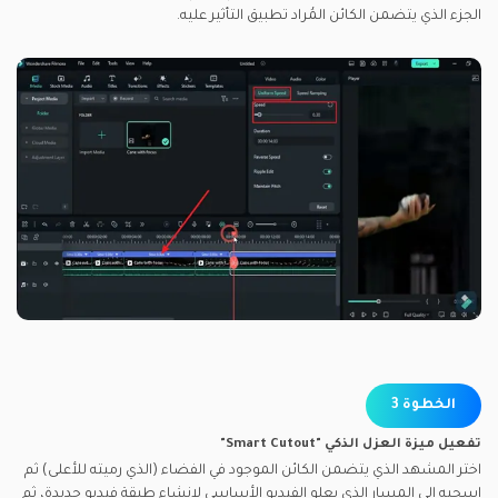
الجزء الذي يتضمن الكائن المُراد تطبيق التأثير عليه.
الخطوة 3
تفعيل ميزة العزل الذكي "Smart Cutout"
اختر المشهد الذي يتضمن الكائن الموجود في الفضاء (الذي رميته للأعلى) ثم
اسحبه إلى المسار الذي يعلو الفيديو الأساسي لإنشاء طبقة فيديو جديدة، ثم