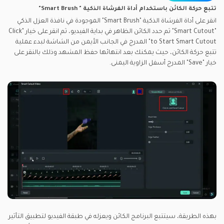
تتبع حركة الكائن باستخدام أداة الفرشاة الذكية " Smart Brush"
انقر على أداة الفرشاة الذكية "Smart Brush" الموجودة في نافذة العزل الذكي
"Smart Cutout" ثم حدد الكائن الظاهر في بداية الفيديو، ثم انقر على خيار "Click
to Start Smart Cutout" المدرج في الجانب الأيمن من الشاشة لبدء عملية
تتبع حركة الكائن، حيث يمكنك بعد انتهائها حفظ المشهد وذلك بالنقر على
خيار "Save" المدرج أسفل الزاوية اليمنى.
بهذه الطريقة، سيتتبع البرنامج الكائن ويعزله في طبقة الفيديو لتطبيق التأثير