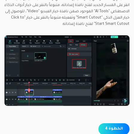
انقر على المسار الجديد لفتح نافذة إعداداته، متبوعاً بالنقر على خيار أدوات الذكاء
الاصطناعي "AI Tools" الموجود ضمن نافذة خيار الفيديو "Video"، للوصول إلى
خيار العزل الذكي "Smart Cutout" وتفعيله متبوعاً بالنقر على خيار "Click to
Start Smart Cutout" لفتح نافذة إعداداته.
الخطوة 4