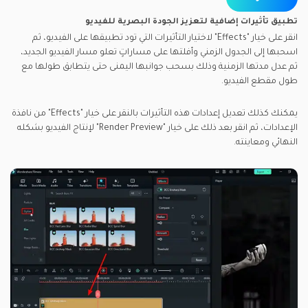
تطبيق تأثيرات إضافية لتعزيز الجودة البصرية للفيديو
انقر على خيار "Effects" لاختيار التأثيرات التي تود تطبيقها على الفيديو، ثم
اسحبها إلى الجدول الزمني وأفلتها على مساراتٍ تعلو مسار الفيديو الجديد،
ثم عدل مدتها الزمنية وذلك بسحب جوانبها اليمنى حتى يتطابق طولها مع
طول مقطع الفيديو.
يمكنك كذلك تعديل إعدادات هذه التأثيرات بالنقر على خيار "Effects" من نافذة
الإعدادات، ثم انقر بعد ذلك على خيار "Render Preview" لإنتاج الفيديو بشكله
النهائي ومعاينته.