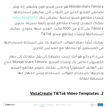
Wondershare Filmora هو محرر فيديو قوي وشهير. إنه يوفر
لصانعي الفيديو الكثير من الأدوات التي يمكنهم استخدامها
لإنشاء مقاطع فيديو إبداعية. يتضمن ذلك
video templates
يمكنك التعديل لإنشاء مقاطع فيديو رائعة بسرعة. يحتوي
Filmora على أكثر من 1000 قالب، العديد منها عمودي. يمكنك
استخدامها لإنشاء مقاطع فيديو TikTok.
يمكنك أيضًا حفظ القوالب الخاصة بك على السحابة لاستخدامها
في المستقبل أو لتبادلها مع المبدعين الآخرين.
شيء آخر رائع هو أنك لست مضطرًا إلى نقل ملفاتك إلى جهاز
الكمبيوتر الخاص بك لإنشاء الفيديو. Wondershare Filmora متاح
على الهاتف المحمول! وبالتالي، يمكنك تصوير مقاطع الفيديو
وتحريرها باستخدام القوالب باستخدام نفس الجهاز. انها
مبسطة للغاية.
VistaCreate
TikTok Video Templates
2.