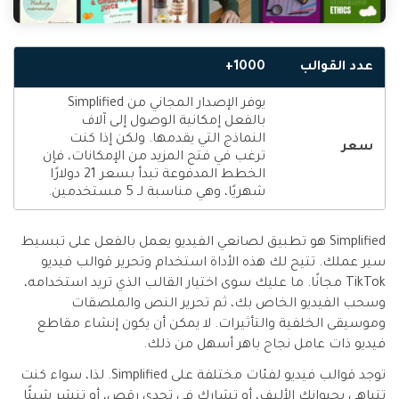
عدد القوالب
1000+
يوفر الإصدار المجاني من Simplified
بالفعل إمكانية الوصول إلى آلاف
النماذج التي يقدمها. ولكن إذا كنت
سعر
ترغب في فتح المزيد من الإمكانات، فإن
الخطط المدفوعة تبدأ بسعر 21 دولارًا
شهريًا، وهي مناسبة لـ 5 مستخدمين.
Simplified هو تطبيق لصانعي الفيديو يعمل بالفعل على تبسيط
سير عملك. تتيح لك هذه الأداة استخدام وتحرير قوالب فيديو
TikTok مجانًا. ما عليك سوى اختيار القالب الذي تريد استخدامه،
وسحب الفيديو الخاص بك، ثم تحرير النص والملصقات
وموسيقى الخلفية والتأثيرات. لا يمكن أن يكون إنشاء مقاطع
فيديو ذات عامل نجاح باهر أسهل من ذلك.
توجد قوالب فيديو لفئات مختلفة على Simplified. لذا، سواء كنت
تتباهى بحيوانك الأليف، أو تشارك في تحدي رقص، أو تنشر شيئًا