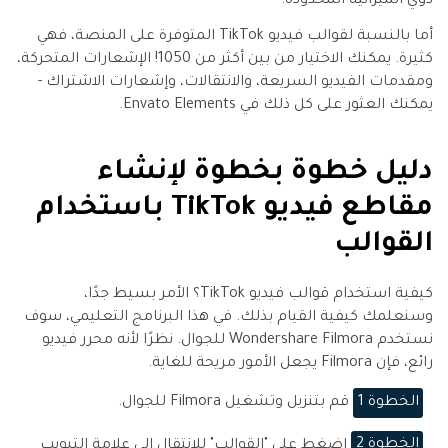
ذوي الميزانية المحدودة.
أما بالنسبة لقوالب فيديو TikTok المتوفرة على المنصة، فهي
كثيرة. يمكنك الاختيار من بين أكثر من 1050! الإشعارات المتحركة،
ومقدمات الفيديو السريعة، والانتقالات، وإشعارات الاشتراك -
يمكنك العثور على كل ذلك في Envato Elements.
دليل خطوة بخطوة لإنشاء
مقاطع فيديو TikTok باستخدام
القوالب
كيفية استخدام قوالب فيديو TikTok؟ الأمر بسيط جدًا،
وسنعلمك كيفية القيام بذلك. في هذا البرنامج التعليمي، سوف
نستخدم Wondershare Filmora للجوال. نظرًا لأنه محرر فيديو
رائع، فإن Filmora يجعل الأمور مريحة للغاية.
الخطوة 1
قم بتنزيل وتشغيل Filmora للجوال.
الخطوة 2
اضغط على "القوالب" للانتقال إلى علامة التبويب