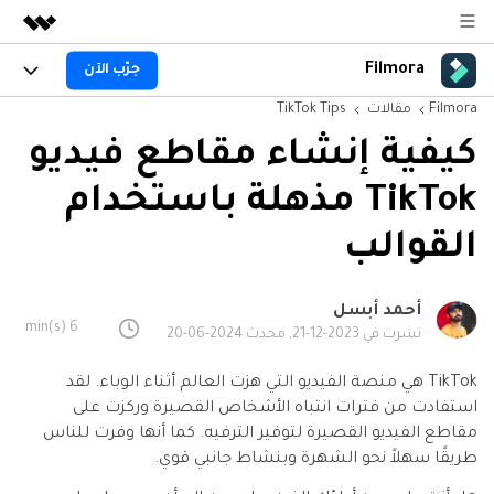
Filmora
جرّب الآن
المنتجات المميزة
Filmora
مقالات
TikTok Tips
الإبداع الرقمي بالذكاء الاصطناعي
المنتجات
الأعمال
منتجات إدارة البيانات
كيفية إنشاء مقاطع فيديو
نظرة عامة
المنصات
AI
من نحن
TikTok مذهلة باستخدام
الحلول
الجيل القادم من التحرير بالذكاء الاصطناعي
اكتشف الآن >>
Filmora AI
الميزات
غرفة الأخبار
الحلول
القوالب
جديد
ميزات الذكاء الاصطناعي
Filmora لـ
المتجر
المصادر
معلومات الذكاء الاصطناعي
أحمد أبسل
6 min(s)
حلول الفيديو
نشرت في 2023-12-21, محدث 2024-06-20
الدعم
مركز الدعم
TikTok هي منصة الفيديو التي هزت العالم أثناء الوباء. لقد
سلسلة دورات: Master
برنامج الانجازات من
البدء
Filmora
Class
حول
استفادت من فترات انتباه الأشخاص القصيرة وركزت على
تطوير مهاراتك في تحرير
احصل على شارات الانجازات
مقاطع الفيديو القصيرة لتوفير الترفيه. كما أنها وفرت للناس
دعم العملاء
الفيديوهات المتقدمة خطوة
للحصول على مكافآت مثيرة
استكشاف
طريقًا سهلاً نحو الشهرة وبنشاط جانبي قوي.
بخطوة
جرّب FILMORA
اشتر الآن
تسجيل الدخول