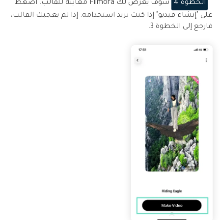
الخطوة 4
سوف يعرض لك Filmora معاينة للقالب. اضغط
على "إنشاء فيديو" إذا كنت تريد استخدامه. إذا لم يعجبك القالب،
فارجع إلى الخطوة 3.