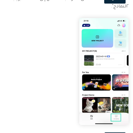
"النماذج".