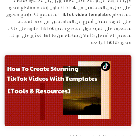
هل أنت واحد من أولئك الذين يطمحون إلى أن يصبحوا صاحب
التعاون
أعلى دخل في المستقبل في TikTok؟ حاول إنشاء مقاطع فيديو
باستخدام
TikTok video templates
! ستسمح لك بإنتاج محتوى
رؤى التحرير
إنشاء تأثيرات خاصة
search
عالي الجودة بشكل أسرع من المنافسين. في هذه المقالة،
بنفسك
تعلم المعرفة الأساسية في تحرير
ستتعرف على المزيد حول مقاطع فيديو TikTok. علاوة على ذلك،
اكتشف كيفية إنشاء تأثيرات خاصة
الفيديو
سنقدم لك أفضل 5 أماكن يمكنك من خلالها العثور على قوالب
فيديو TikTok الرائعة.
تابع Filmora على:
Blog