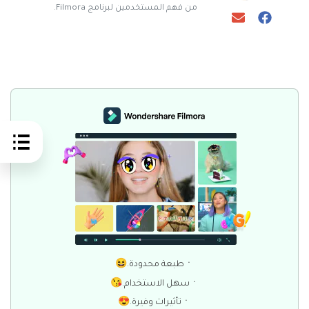
من فهم المستخدمين لبرنامج Filmora.
ㆍطبعة محدودة.😆
ㆍسهل الاستخدام.😘
ㆍتأثيرات وفيرة.😍