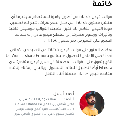
خاتمة
قوالب فيديو TikTok هي أصول جاهزة للاستخدام سيقدرها أي
منشئ محتوى TikTok. من خلال بضع نقرات، تتيح لك تحسين
جودة الفيديو الخاص بك كثيرًا. تضيف القوالب موسيقى خلفية
وتأثيرات ورسوم متحركة إلى مقطع فيديو عادي. إنه يساعد
الفيديو على التميز في بحر محتوى TikTok.
يمكنك العثور على قوالب فيديو TikTok من العديد من الأماكن.
أحد أفضل الأماكن للحصول عليها هو Wondershare Filmora. ما
الذي يتفوق على القوالب المضمنة في محرر فيديو متقدم؟ لدى
Filmora أيضًا تطبيق للهاتف المحمول. وبالتالي، يمكنك إنشاء
مقاطع فيديو TikTok مذهلة أثناء التنقل.
أحمد أبسل
أنا أحمد كاتب مقالات ومراجعات متمرس،
قادني شغفي إلى العمل مع Filmora منذ عام
2013، حيث أكتسبت خبرة أعمق وتمت ترقيتي
لأصبح مسؤولًا عن إنتاج محتوى شامل يعزز