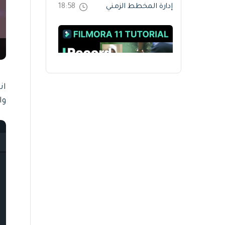
إدارة المخطط الزمني
18:58
ان
سجل من كاميرا الويب
16:47
وا
إضافة وتخصيص
البرنامج التعليمي
15:37
للعناصر