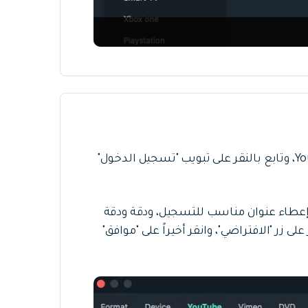
لرفع وتصدير التسجيل مباشرة إلى قناة YouTube، وتابع بالنقر على تبويب "تسجيل الدخول"
إعطاء عنوان مناسب للتسجيل، ودقة ودقة
ى زر "الافتراضي"، وانقر أخيراً على "موافق"