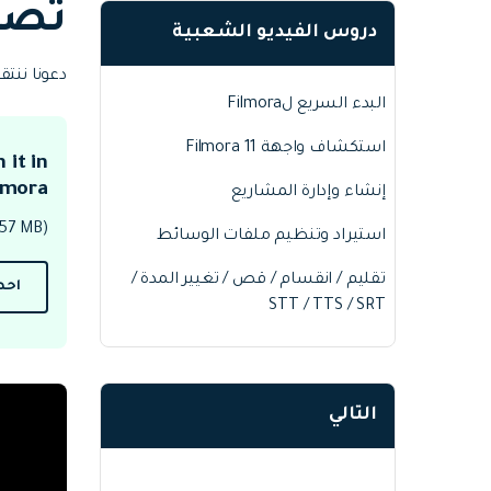
تصدي
Web
تحرير الفيديو عبر الإنترنت
دروس الفيديو الشعبية
دعونا ننتقل إل
البدء السريع لFilmora
Assets
الموارد الرقمية
استكشاف واجهة Filmora 11
 it in
lmora.
إنشاء وإدارة المشاريع
457 MB)
استيراد وتنظيم ملفات الوسائط
تقليم / انقسام / قص / تغيير المدة /
احص
STT / TTS / SRT
التالي