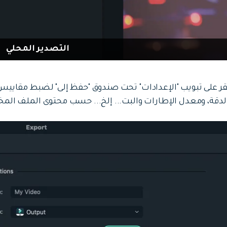
التصدير المحلي
قر على تبويب "الإعدادات" تحت صندوق "حفظ إلى" لضبط مقاييس 
لدقة، ومعدل الإطارات والبت... إلخ... حسب محتوى الملف المخ