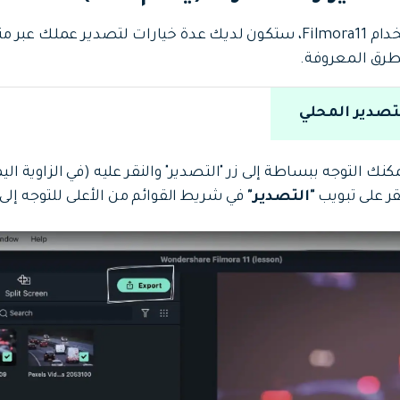
عند استخدام Filmora11، ستكون لديك عدة خيارات لتصدير عم
رق المعروفة.
كنك التوجه ببساطة إلى زر "التصدير" والنقر عليه (في الزاوية ال
قر على تبويب
"التصدير"
في شريط القوائم من الأعلى للتوجه إلى