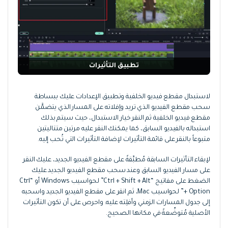
تطبيق التأثيرات
لاستبدال مقطع فيديو الخلفية وتطبيق الإعدادات عليك ببساطة
سحب مقطع الفيديو الذي تريد وإفلاته على المسار الذي يتضمَّن
مقطع فيديو الخلفية ثم النقر خيار الاستبدال، حيث سيتم بذلك
استبداله بالفيديو السابق، كما يمكنك النقر عليه مرتين متتاليتين
متبوعاً بالنقر على قائمة التأثيرات لإضافة التأثيرات التي تُحب إليه.
لإبقاء التأثيرات السابقة مُطبَّقةً على مقطع الفيديو الجديد، عليك النقر
على مسار الفيديو السابق وعند سحب مقطع الفيديو الجديد عليك
الضغط على مفاتيح “Ctrl + Shift + Alt” لحواسيب Windows أو “Ctrl
+ Option” لحواسيب Mac، ثم انقر على مقطع الفيديو الجديد واسحبه
إلى جدول المسارات الزمني وأفلِته عليه. واحرص على أن تكون التأثيرات
الأصلية مُتوضِّعةً في مكانها الصحيح.