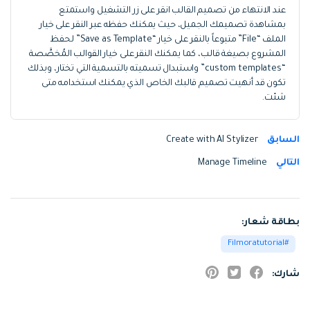
عند الانتهاء من تصميم القالب انقر على زر التشغيل واستمتع
بمشاهدة تصميمك الجميل، حيث يمكنك حفظه عبر النقر على خيار
الملف “File” متبوعاً بالنقر على خيار “Save as Template” لحفظ
المشروع بصيغة قالب، كما يمكنك النقر على خيار القوالب المُخصَّصة
“custom templates” واستبدال تسميته بالتسمية التي تختار، وبذلك
تكون قد أنهيت تصميم قالبك الخاص الذي يمكنك استخدامه متى
شئت.
السابق
Create with AI Stylizer
التالي
Manage Timeline
بطاقة شعار:
Filmoratutorial
شارك: