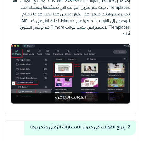
إضافيين هما: خيار القوالب المُخصَّصة “Custom” وجميع القوالب “All
Templates”، حيث يتم تخزين القوالب التي تُصمِّمها بنفسك أثناء
تحرير فيديوهاتك ضمن هذا الخيار، وليس هذا الخيار هو ما نحتاج
للوصول إلى القوالب الجاهزة على Filmora، لذلك انقر على خيار “All
Templates” لاستعراض جميع قوالب Filmora كم تُوَضِّح الصورة
أدناه.
القوالب الجاهزة
2. إدراج القوالب في جدول المسارات الزمني وتحريرها