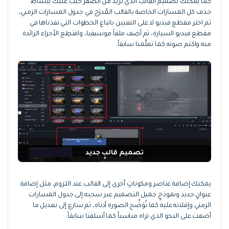
كما يمكنك تصميم القالب الذي تريد من الصفر حيث عليك ببساط
حذف كل المسارات الخاصة بالقالب المُدرَج في جدول المسارات الزمني،
ثم اختر مقطع فيديو لا على التعيين باتباع الخطوات التي نفذناها في
مقطع فيديو السيارة، ثم أضِف ملفاً موسيقيا، واقتطِع الأجزاء الزائدة
منه واكتم صوته كما تعلَّمنا سابقاً.
تصميم قالبٍ جديد
يمكنك إضافة عناصر ومكوناتٍ أخرى إلى القالب عند اللزوم، مثل إضافة
عنوانٍ جديد ونموذجٍ جميل التصميم عبر سحبه إلى جدول المسارات
الزمني وإفلاته عليه كما تُوَضِّح الصورة أدناه، ثم سارع إلى تعديل ما
أضفت على النحو الذي تراه مناسباً كما أسلفنا سابقاً.