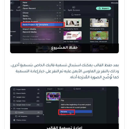
حفظ المشروع
بعد حفظ القالب يمكنك استبدال تسمية قالبك الخاص بتسميةٍ أخرى،
وذلك بالنقر بزر الماوس الأيمن عليه ثم النقر على خيار إعادة التسمية
كما تُوَضِّح الصورة المُدرَجة أدناه.
إعادة تسمية القالب