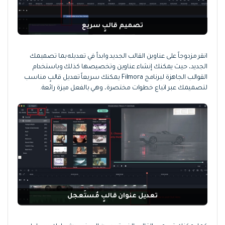
تصميم قالبٍ سريع
انقر مزدوجاً على عناوين القالب الجديد وابدأ في تعديله بما تصميمك
الجديد، حيث يمكنك إنشاء عناوين وتخصيصها كذلك وباستخدام
القوالب الجاهزة لبرنامج Filmora يمكنك سريعاً تعديل قالبٍ مناسب
لتصميمك عبر اتباع خطوات مختصرة، وهي بالفعل ميزة رائعة.
تعديل عنوان قالبٍ مُستَعجل