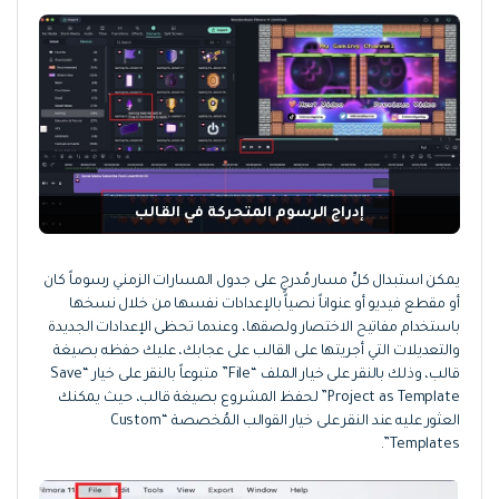
إدراج الرسوم المتحركة في القالب
يمكن استبدال كلِّ مسار مُدرجٍ على جدول المسارات الزمني رسوماً كان
أو مقطع فيديو أو عنواناً نصياً بالإعدادات نفسها من خلال نسخها
باستخدام مفاتيح الاختصار ولصقها، وعندما تحظى الإعدادات الجديدة
والتعديلات التي أجريتها على القالب على عجابك، عليك حفظه بصيغة
قالب، وذلك بالنقر على خيار الملف “File” متبوعاً بالنقر على خيار “Save
Project as Template” لحفظ المشروع بصيغة قالب، حيث يمكنك
العثور عليه عند النقر على خيار القوالب المُخصصة “Custom
Templates”.