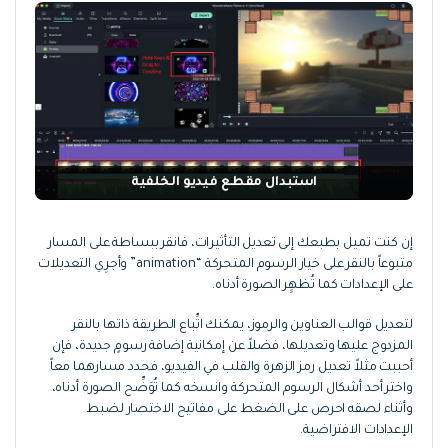
استبدال مقطع فيديو الخلفية
إن كنت تميل بطبعك إلى تعديل التأثيرات، فانقر ببساطة على المسار
متبوعاً بالنقر على خيار الرسوم المتحركة “animation” وأجرِي التعديلات
على الإعدادات كما تُظهِِر الصورة أدناه.
لتعديل قوالب العناوين والرموز، يمكنك اتِّباع الطريقة ذاتها بالنقر
المزدوج عليها وتعديلها، فضلاً عن إمكانية إضافة رسومٍ جديدة، فإن
أحببت مثلاً تعديل رمز الزهرة والقلب في الفيديو، فحدد مسارهما معاً
واختر أحد أشكال الرسوم المتحركة وانسخه كما تُوَضِّح الصورة أدناه،
وأثناء لصقه احرص على الضغط على مفاتيح الاختصار لضبط
الإعدادات الافتراضية.