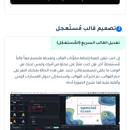
تصميم قالب مُستَعجل
تعديل القالب السريع (المُستعجَل)
إن كنت تتقن كيفية إضافة مكوِّنات القالب وتعديله فلنصم معاً قالباً
مُستَعجلاً آخر. فإن كنت مثلاً على عجلةٍ من أمرك وليس لديك من
الوقت ما يكفي لتصميم قالبٍ جديد، ففي هذه الحالة يمكنك النقر على
خيار القوالب، ثم اختر أحد القوالب واسحبه إلى جدول المسارات الزمني
وأفلته عليه كما تشرح الصورة أدناه.