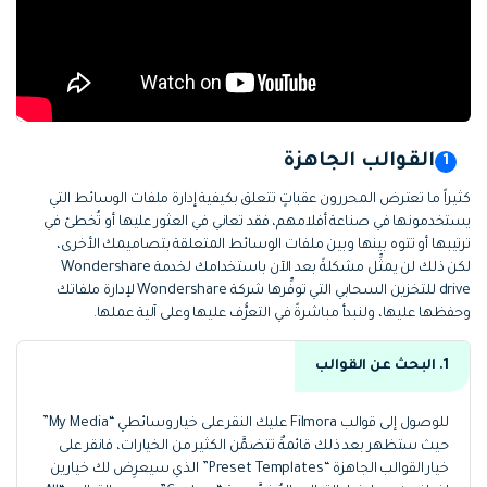
القوالب الجاهزة
كثيراً ما تعترض المحررون عقباتٍ تتعلق بكيفية إدارة ملفات الوسائط التي
يستخدمونها في صناعة أفلامهم، فقد تعاني في العثور عليها أو تُخطئ في
ترتيبها أو تتوه بينها وبين ملفات الوسائط المتعلقة بتصاميمك الأخرى،
لكن ذلك لن يمثِّل مشكلةً بعد الآن باستخدامك لخدمة Wondershare
drive للتخزين السحابي التي توفِّرها شركة Wondershare لإدارة ملفاتك
وحفظها عليها، ولنبدأ مباشرةً في التعرُّف عليها وعلى آلية عملها.
1. البحث عن القوالب
للوصول إلى قوالب Filmora عليك النقر على خيار وسائطي “My Media”
حيث ستظهر بعد ذلك قائمةٌ تتضمَّن الكثير من الخيارات، فانقر على
خيار القوالب الجاهزة “Preset Templates” الذي سيعرِض لك خيارين