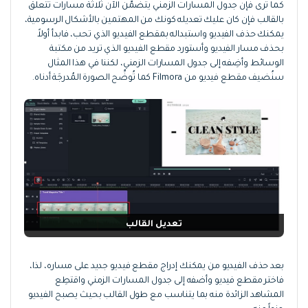
كما ترى فإن جدول المسارات الزمني يتضمَّن الآن ثلاثة مسارات تتعلق
بالقالب فإن كان عليك تعديله كونك من المهتمين بالأشكال الرسومية،
يمكنك حذف الفيديو واستبداله بمقطع الفيديو الذي تحب، فابدأ أولاً
بحذف مسار الفيديو وأستورد مقطع الفيديو الذي تريد من مكتبة
الوسائط وأضِفه إلى جدول المسارات الزمني، لكننا في هذا المثال
سنُضيف مقطع فيديو من Filmora كما تُوضِّح الصورة المُدرجَة أدناه.
تعديل القالب
بعد حذف الفيديو من يمكنك إدراج مقطع فيديو جديد على مساره، لذا،
فاختر مقطع فيديو وأضفه إلى جدول المسارات الزمني واقتطِع
المشاهد الزائدة منه بما يتناسب مع طول القالب بحيث يصبح الفيديو