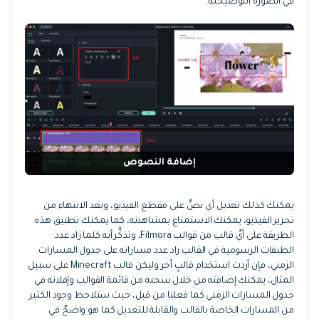
في الصورة التوضيحية.
إضافة النصوص
يمكنك كذلك تعديل أي نصٍّ على مقطع الفيديو، وبعد الانتهاء من
تحرير الفيديو، يمكنك الاستمتاع بمشاهدته، كما يمكنك تطبيق هذه
الطريقة على أيِّ قالب من قوالب Filmora، وتذكَّر أنه كلما زاد عدد
الطبقات الرسومية في القالب زاد عدد مساراته على جدول المسارات
الزمني، فإن أردت استخدام قالبٍ أخر وليكن قالب Minecraft على سبيل
المثال، يمكنك إضافته من خلال سحبه من قائمة القوالب وإفلاته في
جدول المسارات الزمني كما فعلنا من قبل، حيث ستلاحظ وجود الكثير
من المسارات الخاصة بالقالب والقابلة للتعديل كما هو واضحٌ في