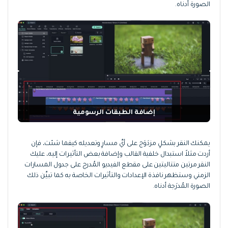
الصورة أدناه.
إضافة الطبقات الرسومية
يمكنك النقر بشكلٍ مزدَوَج على أيِّ مسارٍ وتعديله كيفما شئت، فإن
أردت مثلاً استبدال خلفية القالب وإضافة بعض التأثيرات إليه، عليك
النقر مرتين متتاليتين على مقطع الفيديو المُدرج على جدول المسارات
الزمني وستظهر نافذة الإعدادات والتأثيرات الخاصة به كما تبيِّن ذلك
الصورة المُدرَجة أدناه.