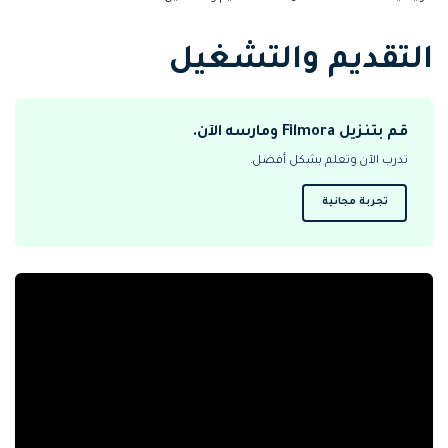
التعاون
التقديم والتشغيل
رؤى التحرير
إنشاء تأثيرات خاصة
search
بنفسك
تعلم المعرفة الأساسية في تحرير
اكتشف كيفية إنشاء تأثيرات خاصة
الفيديو
قم بتنزيل Filmora ومارسه الآن.
تابع Filmora على:
تدرب الآن وتعلم بشكل أفضل.
Blog
تجربة مجانية