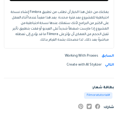
يمكنك من خلال هذا الخيار أن تطلب من تطبيق Fimlora إنشاء نسخة
احتياطية للمشروع بعد فترة محددة. يعد هذا مفيداً عندما أثناء العمل
على الكثير من البرامج لأنك ستملك عندها نسخة احتياطية من
المشروع إذا مارست ضغطاً شديداً على الفيديو أو قمت بتطبيق تأثير
ثقيل الحجم من الممكن أن يؤثر على Filmora ما قد يؤدي إلى تعطله
مباشرةً بعد ذلك، لذا ننصحك بشدة القيام بذلك.
السابق
Working With Proxies
التالي
Create with AI Stylizer
بطاقة شعار:
Filmoratutorial
شارك: