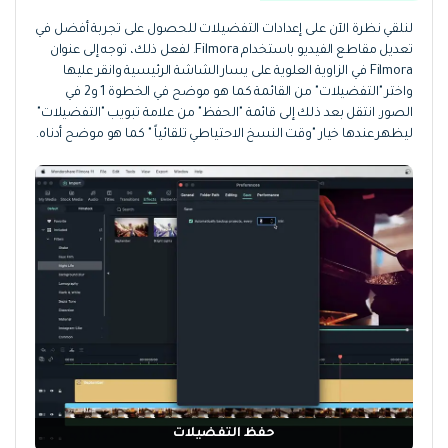
لنلقي نظرة الآن على إعدادات التفضيلات للحصول على تجربة أفضل في
تعديل مقاطع الفيديو باستخدام Filmora. لفعل ذلك، توجه إلى عنوان
Filmora في الزاوية العلوية على يسار الشاشة الرئيسية وانقر عليها
واختر "التفضيلات" من القائمة كما هو موضح في الخطوة 1 و2 في
الصور. انتقل بعد ذلك إلى قائمة "الحفظ" من علامة تبويب "التفضيلات"
ليظهر عندها خيار "وقت النسخ الاحتياطي تلقائياً " كما هو موضح أدناه.
حفظ التفضيلات