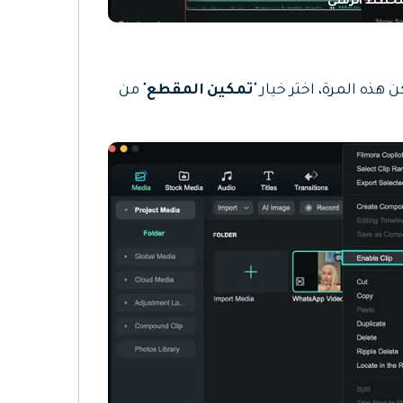
خطط الزمني
هذه المرة، اختر خيار "
تمكين المقطع
" من