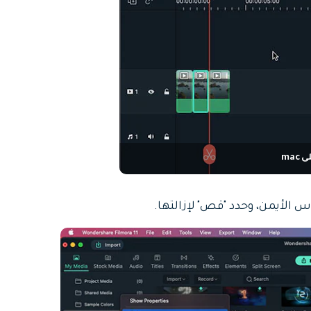
ma
ماوس الأيمن، وحدد "قص" لإزالتها.