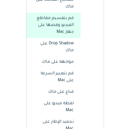
تصحيح العدسة على
Web
تحرير الفيديو عبر الإنترنت
ماك
قم بتقسيم مقاطع
الفيديو وقصها على
Assets
الموارد الرقمية
جهاز Mac
Drop Shadow على
ماك
مواجهة على ماك
قم بتغيير السرعة
على Mac
قناع على ماك
لقطة فيديو على
Mac
تجميد الإطار على