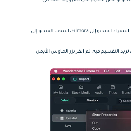
و أو قص الأجزاء غير الضرورية. فيما يلي
هناك طريقتان يمكنك استخدامهما لتقسيم الفيديو. بعد استيراد الفيديو إلى Filmora، اسحب الفيديو إلى
ريد التقسيم فيه، ثم انقر بزر الماوس الأيمن