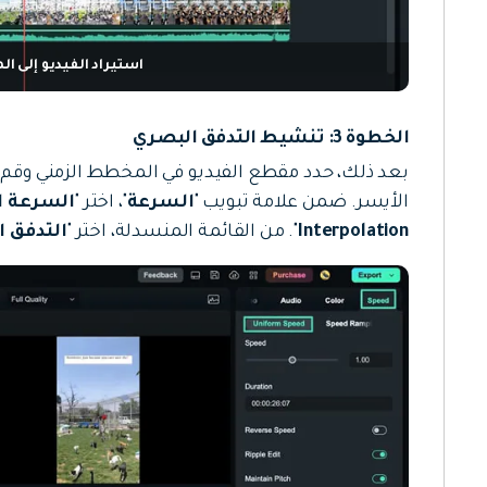
استيراد الفيديو إلى ا
الخطوة 3: تنشيط التدفق البصري
بعد ذلك، حدد مقطع الفيديو في المخطط الزمني وقم ب
الأيسر. ضمن علامة تبويب "
السرعة
"، اختر "
السرعة ا
Interpolation
". من القائمة المنسدلة، اختر "
التدفق 