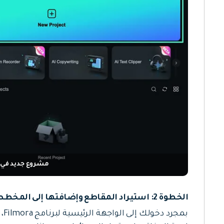
مشروع جديد في filmora
الخطوة 2: استيراد المقاطع وإضافتها إلى المخطط الزمني
بمجرد دخولك إلى الواجهة الرئيسية لبرنامج Filmora، استخدم المفتاح "