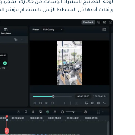
لوحة المفاتيح لاستيراد الوسائط من جهازك. بمجرد 
وإفلات أحدها في المخطط الزمني باستخدام مؤشر الفأ