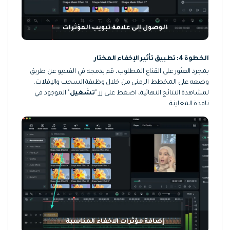
الوصول إلى علامة تبويب المؤثرات
الخطوة 4: تطبيق تأثير الإخفاء المختار
بمجرد العثور على القناع المطلوب، قم بدمجه في الفيديو عن طريق
وضعه على المخطط الزمني من خلال وظيفة السحب والإفلات.
لمشاهدة النتائج النهائية، اضغط على زر "
تشغيل
" الموجود في
نافذة المعاينة.
إضافة مؤثرات الاخفاء المناسبة