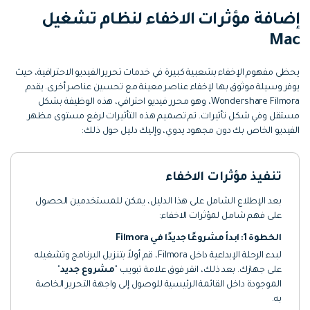
التعاون
إضافة مؤثرات الاخفاء لنظام تشغيل
رؤى التحرير
إنشاء تأثيرات خاصة بنفسك
Mac
search
تعلم المعرفة الأساسية في تحرير
اكتشف كيفية إنشاء تأثيرات خاصة
الفيديو
يحظى مفهوم الإخفاء بشعبية كبيرة في خدمات تحرير الفيديو الاحترافية، حيث
يوفر وسيلة موثوق بها لإخفاء عناصر معينة مع تحسين عناصر أخرى. يقدم
تابع Filmora على:
Wondershare Filmora، وهو محرر فيديو احترافي، هذه الوظيفة بشكل
مستقل وفي شكل تأثيرات. تم تصميم هذه التأثيرات لرفع مستوى مظهر
Blog
الفيديو الخاص بك دون مجهود يدوي، وإليك دليل حول ذلك:
تنفيذ مؤثرات الاخفاء
بعد الإطلاع الشامل على هذا الدليل، يمكن للمستخدمين الحصول
على فهم شامل لمؤثرات الاخفاء:
الخطوة 1: ابدأ مشروعًا جديدًا في Filmora
لبدء الرحلة الإبداعية داخل Filmora، قم أولاً بتنزيل البرنامج وتشغيله
على جهازك. بعد ذلك، انقر فوق علامة تبويب "
مشروع جديد
"
الموجودة داخل القائمة الرئيسية للوصول إلى واجهة التحرير الخاصة
به.