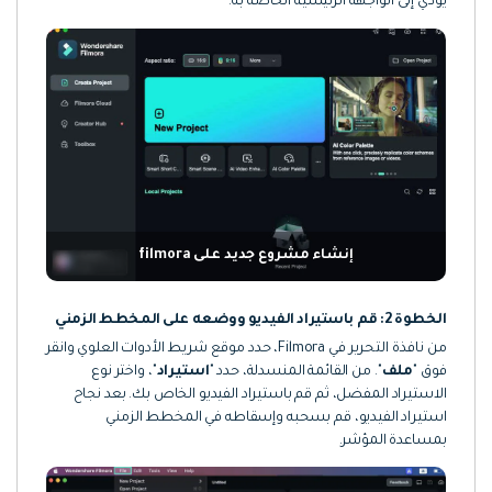
يؤدي إلى الواجهة الرئيسية الخاصة به.
إنشاء مشروع جديد على filmora
الخطوة 2: قم باستيراد الفيديو ووضعه على المخطط الزمني
من نافذة التحرير في Filmora، حدد موقع شريط الأدوات العلوي وانقر
فوق "
ملف
". من القائمة المنسدلة، حدد "
استيراد
"، واختر نوع
الاستيراد المفضل، ثم قم باستيراد الفيديو الخاص بك. بعد نجاح
استيراد الفيديو، قم بسحبه وإسقاطه في المخطط الزمني
بمساعدة المؤشر.