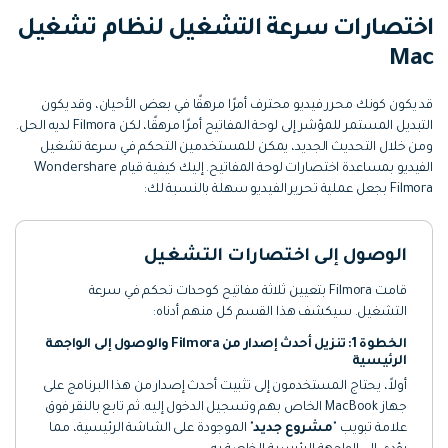
التعاون
اختصارات سرعة التشغيل لنظام تشغيل
رؤى التحرير
إنشاء تأثيرات خاصة بنفسك
Mac
search
تعلم المعرفة الأساسية في تحرير
اكتشف كيفية إنشاء تأثيرات خاصة
الفيديو
قد يكون كونك محرر فيديو محترف أمرًا مرهقًا في بعض الأحيان، وقد يكون
التبديل المستمر للمؤشر إلى لوحة المفاتيح أمرًا مرهقًا، لكن Filmora لديه الحل.
تابع Filmora على:
ومن خلال التحديث الجديد، يمكن للمستخدمين التحكم في سرعة تشغيل
الفيديو بمساعدة اختصارات لوحة المفاتيح. إليك كيفية قيام Wondershare
Blog
Filmora بجعل عملية تحرير الفيديو سهلة بالنسبة لك:
الوصول إلى اختصارات التشغيل
قامت Filmora بتعيين ثلاثة مفاتيح كوحدات تحكم في سرعة
التشغيل. سيكشف هذا القسم كل منهم أدناه:
الخطوة 1: تنزيل أحدث إصدار من Filmora والوصول إلى الواجهة
الرئيسية
أولاً، يحتاج المستخدمون إلى تثبيت أحدث إصدار من هذا البرنامج على
جهاز MacBook الخاص بهم وتسجيل الدخول إليه. ثم تابع بالنقر فوق
علامة تبويب "
مشروع جديد
" الموجودة على الشاشة الرئيسية، مما