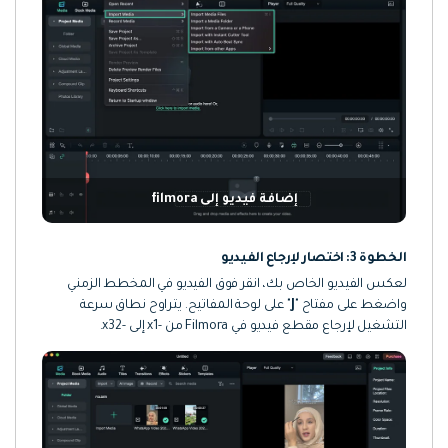
إضافة فيديو إلى filmora
الخطوة 3: اختصار لإرجاع الفيديو
لعكس الفيديو الخاص بك، انقر فوق الفيديو في المخطط الزمني
واضغط على مفتاح "
J
" على لوحة المفاتيح. يتراوح نطاق سرعة
التشغيل لإرجاع مقطع فيديو في Filmora من -x1 إلى -x32.