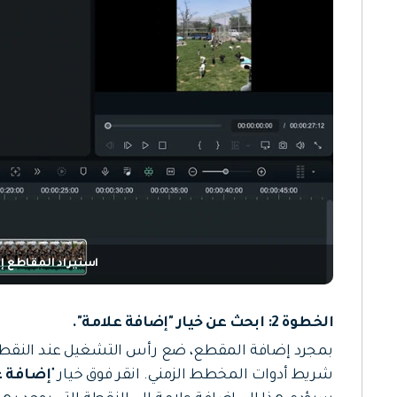
استيراد المقاطع إلى mora
الخطوة 2: ابحث عن خيار "إضافة علامة".
بمجرد إضافة المقطع، ضع رأس التشغيل عند النقطة ال
شريط أدوات المخطط الزمني. انقر فوق خيار "
إضافة ع