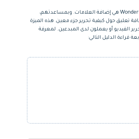
إحدى الميزات الأخرى سهلة الاستخدام في Wondershare Filmora هي إضافة العلامات. وبمساعدتهم،
 تعليق حول كيفية تحرير جزء معين. هذه الميزة
رير الفيديو أو يعملون لدى المبدعين. لمعرفة
 قراءة الدليل التالي: