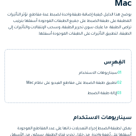
Mac
التعاون
رؤى التحرير
إنشاء تأثيرات خاصة بنفسك
يوضح هذا الدليل كيفية إضافة طبقة واحدة لضبط عدة مقاطع. تؤثر التأثيرات
search
تعلم المعرفة الأساسية في تحرير
اكتشف كيفية إنشاء تأثيرات خاصة
المطبقة على طبقة الضبط على جميع الطبقات الموجودة أسفلها بترتيب
الفيديو
تراص الطبقة. ما عليك سوى تحرير الطبقة، وسحب الإنتقالات والتأثيرات إلى
الطبقة، لتطبيق التأثيرات على الطبقات الموجودة أسفلها.
تابع Filmora على:
Blog
الفِهرِس
01
سيناريوهات الاستخدام
02
تطبيق طبقة الضبط على مقاطع الفيديو على نظام Mac
03
إزالة طبقة الضبط
سيناريوهات الاستخدام
يمكن لطبقة الضبط إجراء التعديلات ذاتها على عدد المقاطع الموجودة
أسفلها على دُفعة واحدة. من خلال تحرير قناع الطبقة، سيكون من الأسهل